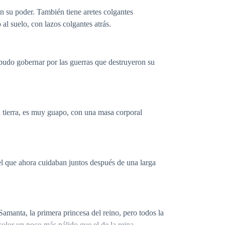
n su poder. También tiene aretes colgantes
 al suelo, con lazos colgantes atrás.
o pudo gobernar por las guerras que destruyeron su
la tierra, es muy guapo, con una masa corporal
el que ahora cuidaban juntos después de una larga
amanta, la primera princesa del reino, pero todos la
olor un poco más pálido que el de la reina.