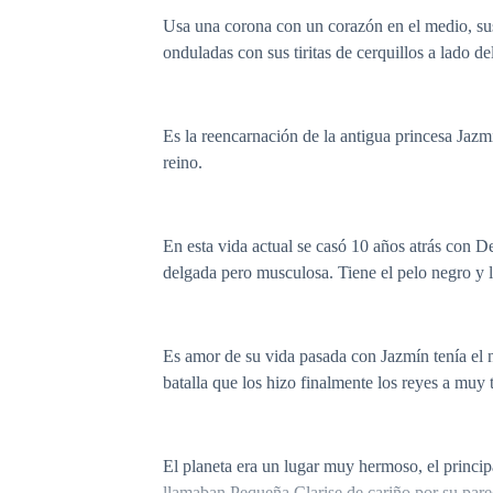
Usa una corona con un corazón en el medio, sus 
onduladas con sus tiritas de cerquillos a lado de
Es la reencarnación de la antigua princesa Jazmí
reino.
En esta vida actual se casó 10 años atrás con D
delgada pero musculosa. Tiene el pelo negro y l
Es amor de su vida pasada con Jazmín tenía el 
batalla que los hizo finalmente los reyes a muy
El planeta era un lugar muy hermoso, el princip
llamaban Pequeña Clarise de cariño por su parec