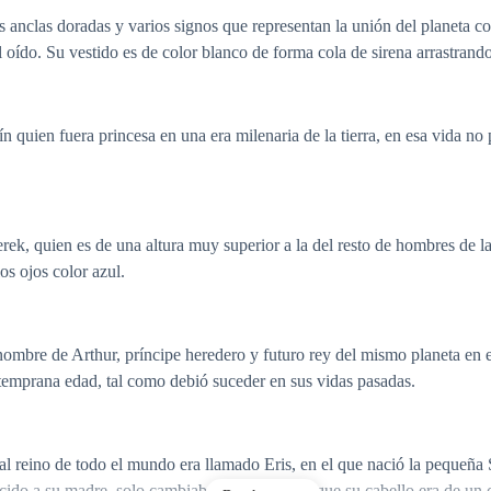
anclas doradas y varios signos que representan la unión del planeta co
l oído. Su vestido es de color blanco de forma cola de sirena arrastrando
n quien fuera princesa en una era milenaria de la tierra, en esa vida n
erek, quien es de una altura muy superior a la del resto de hombres de 
os ojos color azul.
nombre de Arthur, príncipe heredero y futuro rey del mismo planeta en 
 temprana edad, tal como debió suceder en sus vidas pasadas.
al reino de todo el mundo era llamado Eris, en el que nació la pequeña S
ido a su madre, solo cambiaba en su aspecto que su cabello era de un c