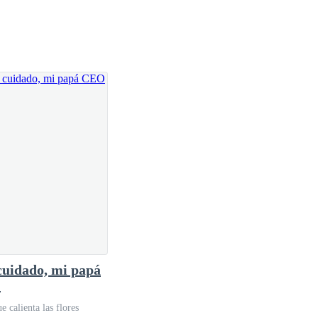
ién aretes de color celeste, su tez es de color crema
púrpura oscura, su piel es de color crema blanca, sus
ca.
lleva una estrella en el centro, con broches colgantes
do.
ylor.
cuidado, mi papá
O
e calienta las flores