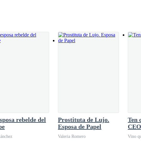
plateado, al igual que Brendan usa una cola atado con cinta blanca, tamb
 color marrón con una cola atado con cinta marrón, usa aretes de color 
r dentro con una corbata celeste y una casaca amarilla con una rosa blan
 marino con cierres de color celeste y alrededor de su cuello de tortuga 
nalidades que los hacia únicos al resto de los demás habitantes del mun
na es la de una chica líder de su princesa, su nombre como mujer es Ta
sposa rebelde del
Prostituta de Lujo.
Ten 
be
Esposa de Papel
CE
su forma femenina siempre la llamaban Annie.
Sánchez
Valeria Romero
Vino qu