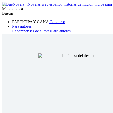
Mi biblioteca
Buscar
PARTICIPA Y GANA
Concurso
Para autores
Recompensas de autores
Para autores
Ranking
Navegar
Novelas
Cuentos Cortos
Todos
Romance
Hombre lobo
Mafia
Sistema
Fantasía
Urbano
LG