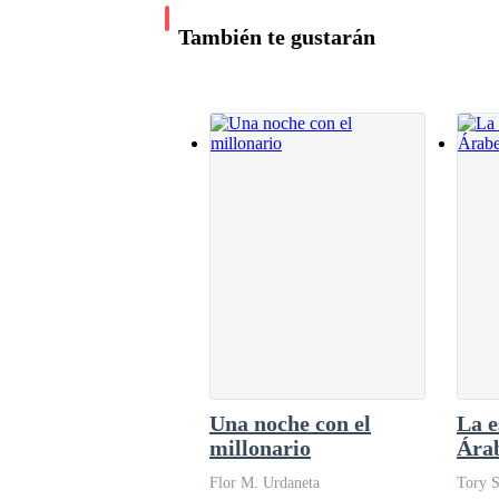
Ethan;
Tiene el pelo largo de color gris medio/
También te gustarán
blanca, sus ojos son verdes.
Y Por último esta
Dylan;
Tiene el pelo largo de
ojos son violetas, lleva una camisa turquesa po
Sus trajes de la escuela Darrow es de color azul
dorados. Tenían una particularidad en sus perso
Brendan y su verdadera personalidad de guardia
Una noche con el
La e
millonario
Ára
Ethan llamada Winter siendo chica y Dylan en 
Flor M. Urdaneta
Tory 