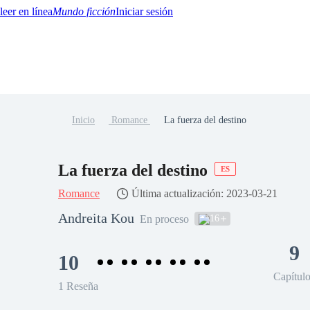
Mundo ficción
Iniciar sesión
Inicio
Romance
La fuerza del destino
BTQ+
YA/TEEN
Paranormal
Misterio/Thriller
Oriental
Juegos
Historia
MM
La fuerza del destino
ES
Romance
Última actualización: 2023-03-21
Andreita Kou
16
En proceso
9
10
Capítul
1 Reseña