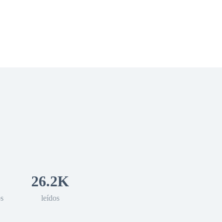
 Romance
Sci-Fi
Guerra
Otros
26.2K
os
leídos