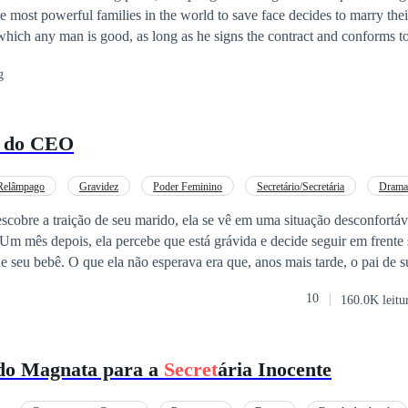
e most powerful families in the world to save face decides to marry the
 which any man is good, as long as he signs the contract and conforms to
law. What if things are not as they seem and everyone has their own
se
g
 do CEO
Relâmpago
Gravidez
Poder Feminino
Secretário/Secretária
Drama
Traição
cobre a traição de seu marido, ela se vê em uma situação desconfortáv
Um mês depois, ela percebe que está grávida e decide seguir em frente 
e seu bebê. O que ela não esperava era que, anos mais tarde, o pai de su
e.
10
160.0K leitu
do Magnata para a
Secret
ária Inocente