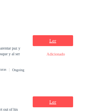
do adiado se não
o fato de não
m estranho a
se resguardasse em
 de Winterfelt
Ler
arentar paz y
sque y al ser
Adicionado
turas
Ongoing
Ler
t out of his