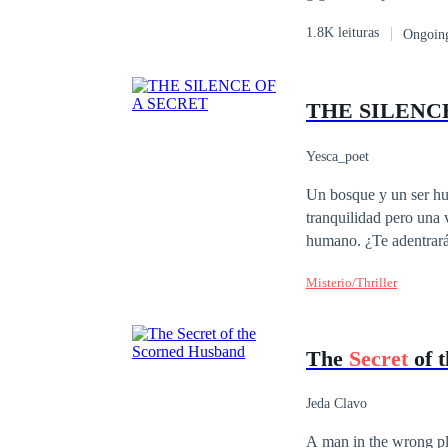
irmãs. Com a crescent
1.8K leituras
Ongoin
fosse pela nobreza vind
poder enxergar, ser ce
encontra na catedral, 
THE SILENC
casa para evitar o ass
Yesca_poet
Un bosque y un ser hu
tranquilidad pero una 
humano. ¿Te aden
Misterio/Thriller
The
Secret
of 
Jeda Clavo
A man in the wrong pla