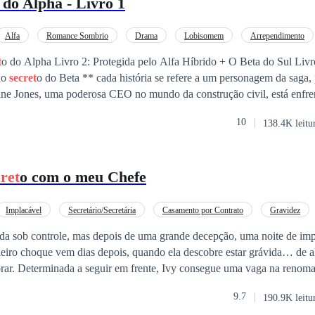
 do Alpha - Livro 1
Alfa
Romance Sombrio
Drama
Lobisomem
Arrependimento
t
o do Alpha Livro 2: Protegida pelo Alfa Híbrido + O Beta do Sul Livr
ho
secret
o do Beta ** cada história se refere a um personagem da saga, podendo ser lido
rosa. Seu maior desejo na vida é ter um filho para preencher o vazio 
10
138.4K leitu
busca obstinada por realizar esse sonho, ela conhece Jordan, um hom
sa. Um encontro casual em um bar os une, mas ela parte na manhã seg
mudaria para sempre.Dias depois, Celine descobre que está grávida e, p
ret
o com o meu Chefe
 pai de seu filho. Grata por ele ter realizado seu desejo, mesmo que in
redo sobre a paternidade. Anos se passam, e Benjamin, seu filho de um 
e. Os médicos diagnosticam uma forma rara e desconhecida de leucemia
Implacável
Secretário/Secretária
Casamento por Contrato
Gravidez
 o tempo para encontrar uma cura.Desesperada, Celine descobre que s
o
Intenso
ida sob controle, mas depois de uma grande decepção, uma noite de im
ilho, e sua única esperança reside em encontrar o pai de Benjamin. Qu
iro choque vem dias depois, quando ela descobre estar grávida… de a
 Jordan a ignora e tenta evitar qualquer envolvimento. No entanto, à me
rar. Determinada a seguir em frente, Ivy consegue uma vaga na renom
condição de Benjamin, Jordan confessa seu segredo assustador: ele é um
tino tem planos diferentes para eles. E o que era para ser um relacion
Alpha de sua alcateia. ** cada história se refere a um personagem da saga, podendo ser 
9.7
190.9K leitu
hefe e sua
secret
ária, acaba saindo do controle, ficando cada vez mais di