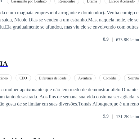
o
Casamento por Contrato
Reencontro
Drama
Enredo Acelerado
CEO
cada e um magnata empresarial arrogante e dominador)- Venha comigo e 
 saída, Nicole Dias se vendeu a um estranho.Mas, naquela noite, ele s
iu.Ela gradualmente se afundou, mas viu ele se envolvendo com outras 
ou. Adeus.Desanimada, ela deixou uma nota e partiu com elegância.To
8.9
673.8K leitu
ncando com ele, até mesmo o homem, mas ela realmente desapareceu se
depois, ela iria se casar com outra pessoa.Ele, com os olhos faiscando de
nto: - Amor, volte para casa comigo!...Muito tempo depois, o magnata e
IA
uma palestra em uma universidade de elite e foi questionado sobre o m
.Ele brincou com o anel de casamento em sua mão direita e sorriu levem
 minha esposa.
râneo
CEO
Diferença de Idade
Aventura
Comédia
Secretá
ma mulher apaixonante que não tem medo de demonstrar afeto.Durante
um tanto desastrada. Aos fins de semana sua vida costuma ser agitada, 
ão gosta de se limitar em suas diversões.Tomás Albuquerque é um re
e os grandes quando ainda muito Jovem, de opinião forte, cara de pouc
9.9
131.2K leitu
ional.Comprometido a 2 anos com a charmosa advogada Victoria Galli.
solvido.O ponto fraco de Tomás?Sua
secret
ária!Tomás se vê envolvido
o que ele não tem em seu relacionamento sem graça e frio ele encontra