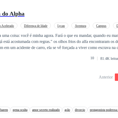
imentos. Quanto tempo vai demorar para os segredos irem a tona?
a do Alpha
o Acelerado
Diferença de Idade
Lycan
Aventura
Campus
a uma coisa: você é minha agora. Fará o que eu mandar, quando eu man
 está acostumada com regras." os olhos frios do alfa encontraram os de An
m em um acidente de carro, ela se vê forçada a viver como escrava na c
orão sombrio. Em meio a humilhações constantes, ela sonha com um fut
10
81.4K leitu
ra sua vida difícil, na qual é proibida de estudar e de literalmente viver. A vid
volta quando William Carter, o respeitado CEO de Portland e conheci
lha, cruza seu caminho. Desde então, ele não consegue esquecer o cativ
Anterior
 ideia da existência do mundo sobrenatural, até ser comprada e levada 
 mundo que nunca pensou existir: o mundo dos lobisomens. À medida q
na, ela se vê imersa em um universo repleto de revelações impactantes.
 harem
gema oculta
amor secreto realizado
ação
divorcio
protagonista poderosa 