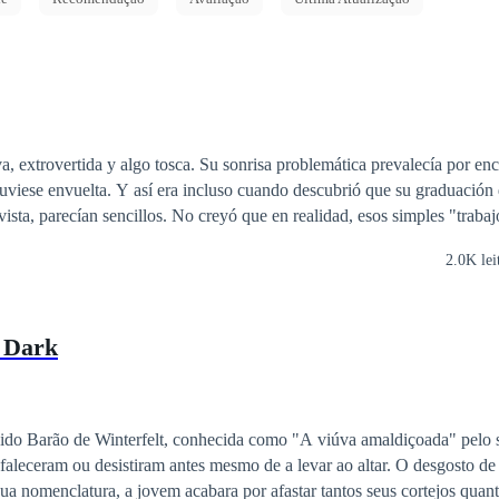
, extrovertida y algo tosca. Su sonrisa problemática prevalecía por en
tuviese envuelta. Y así era incluso cuando descubrió que su graduación
vista, parecían sencillos. No creyó que en realidad, esos simples "trabaj
nueva etapa un poco... ¿caótica? Ella tenía un único objetivo, terminar s
2.0K lei
 su nuevo objetivo era descubrir qué había pasado con él. Sí, él. Él es e
 hasta dar con respuestas. ¿Era posible estudiar con alguien por años y 
que sí. El chico era otra historia más para ella, una etapa un poco tedi
e Dark
su desastrosa vida, pero... ¿también tendrá un final? Blue
Secret
es una novela completamente
bajo mi autoría, no se aceptan copias ni adaptaciones. Mariana R.
ecido Barão de Winterfelt, conhecida como "A viúva amaldiçoada" pelo 
tar. O desgosto de sua madrasta era
ua nomenclatura, a jovem acabara por afastar tantos seus cortejos quan