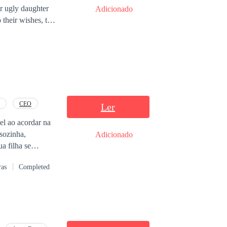
ir ugly daughter
Adicionado
 their wishes, to
cret
s?
CEO
Ler
el ao acordar na
sozinha,
Adicionado
a filha se
ras
Completed