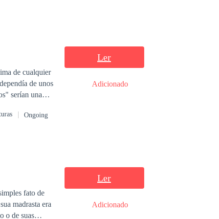
Ler
cima de cualquier
 dependía de unos
Adicionado
os" serían una
us trabajos y
turas
Ongoing
l nuevo objetivo
no reparar en su
osa que se sumó a
 original creada
Ler
simples fato de
Adicionado
to o de suas