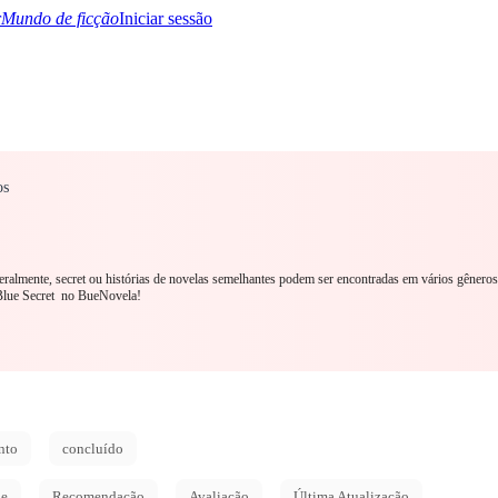
Mundo de ficção
Iniciar sessão
os
TQ+
YA/TEEN
Paranormal
Mistério/Thriller
Oriental
Jogos
História
MM R
Geralmente, secret ou histórias de novelas semelhantes podem ser encontradas em vários gêneros
Blue Secret no BueNovela!
nto
concluído
de
Recomendação
Avaliação
Última Atualização