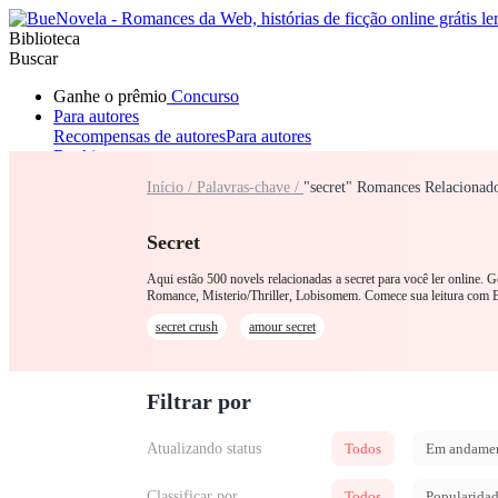
Biblioteca
Buscar
Ganhe o prêmio
Concurso
Para autores
Recompensas de autores
Para autores
Ranking
Navegar
Início /
Palavras-chave /
"secret" Romances Relacionad
Novelas
Contos Curtos
Todos
Romance
Lobisomem
Máfia
Sistema
Fantasia
Urbano
LGB
Secret
Aqui estão 500 novels relacionadas a secret para você ler online. 
Romance, Misterio/Thriller, Lobisomem. Comece sua leitura com 
secret crush
amour secret
Filtrar por
Atualizando status
Todos
Em andame
Classificar por
Todos
Popularida