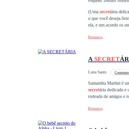
Pequeno Tesouro Noturn
Secretário/Secretária
(Uma
secret
ária deli
o que você deseja.Sem
ela, e um acordo os un
Davi, o contrato acab
Romance
ela estava apenas bri
rastros.Até que, anos 
até o local do casame
A
SECRET
ÁR
Furtado compareceu a 
que já fez em sua vida
reais. O retorno foi a
Luna Sants
Contempo
Romance no Trabalho
Samantha Martini é u
secret
ária dedicada e 
rodeada de amigos e n
que fez seu nome entr
Romance
extremamente profiss
aparentemente bem re
secret
ária e todo afet