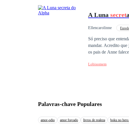
seus verdadeiros sent
A Luna
secret
Ellencarolinne
Enred
Escravo/Escrava
Só preciso que entend
mandar. Acredito que já
os pais de Anne falece
sendo relegada a um p
Lobisomem
ansiando por um alívio pa
Anne sofre uma revira
mais cruel em sua mati
Contudo, Anne não faz
alfa, ela descobre um
arrebatadores vêm à to
Palavras-chave Populares
amor-odio
amor forçado
livros de realeza
boku no hero