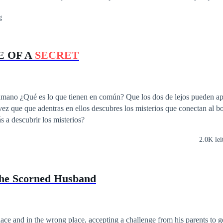
e onda de assassinatos na cidade o baile da temporada estava quase sen
g
a de tão longe para os cortejos semestrais, Helena estava aflita já que 
ga, dificultava suas tentativas de casamento. Mas tudo muda, quando u
tocando piano e a oferece a cura para sua cegueira em troca de que ela 
E OF A
SECRET
assino que se resvalava pelos corpos frios e sem vida deixados nos becos
mano ¿Qué es lo que tienen en común? Que los dos de lejos pueden ap
vez que que adentras en ellos descubres los misterios que conectan al bo
trarás a descubrir los misterios?
2.0K lei
the Scorned Husband
ce and in the wrong place, accepting a challenge from his parents to ge