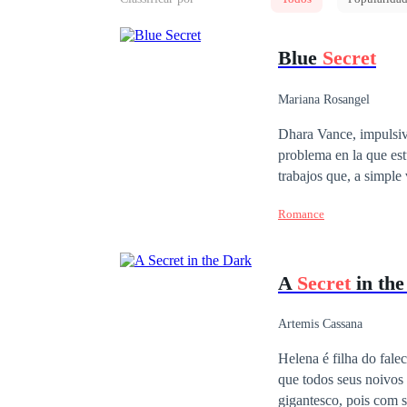
Blue
Secret
Mariana Rosangel
Dhara Vance, impulsiva
problema en la que es
trabajos que, a simple 
entrada gratuita a una 
Romance
graduarse. Pero ahora,
de Dhara, y no pararía
ausencia? Dhara creía 
A
Secret
in th
Artemis Cassana
Helena é filha do fal
que todos seus noivos faleceram ou desistiram antes mesmo de a levar ao al
gigantesco, pois com s