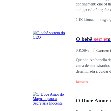
confinement; one of th
and get rid of her, for
be an obedient son-in-
2.1K leituras
Ongoin
O bebê
secret
o
S.R.Silva
Casamento 
Contemporâneo
Quando Anthonella des
cama de um estranho. 
determinada a cuidar d
tornaria seu novo chef
Romance
O Doce Amor 