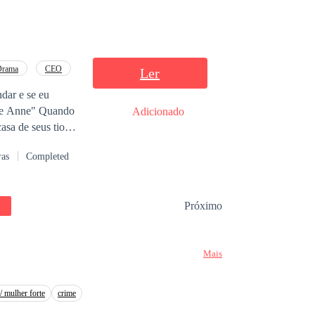
Drama
CEO
Ler
dar e se eu
ne" Quando
Adicionado
asa de seus tios,
uro diferente,
ras
Completed
a de
do como o Alfa
ante cheiro dela.
Próximo
pelo misterioso
ue segredos
Mais
/ mulher forte
crime