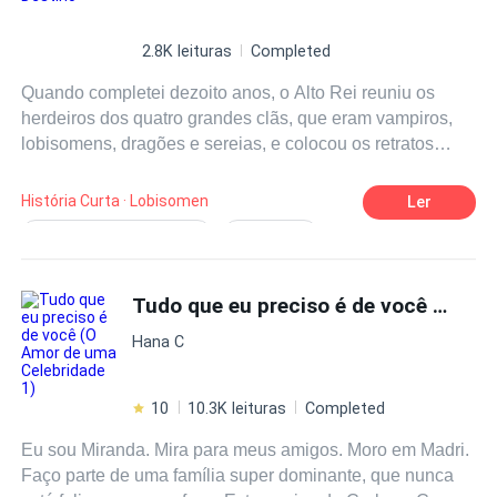
2.8K leituras
Completed
Quando completei dezoito anos, o Alto Rei reuniu os
herdeiros dos quatro grandes clãs, que eram vampiros,
lobisomens, dragões e sereias, e colocou os retratos
deles diante de mim para que eu escolhesse alguém com
quem firmar o laço. Sem hesitar, escolhi Damon, um
História Curta · Lobisomen
Ler
lobisomem de linhagem simples, vindo de um território
Romance doce e amargo
Reviravolta
distante. Todos ficaram chocados. Afinal, todo mundo
História empolgante
Frio(a) / Insensível
sabia que a pessoa que eu mais amei foi Iris, o Alfa com
o sangue Lycan mais puro de toda a realeza. Por ele,
Tudo que eu preciso é de você (O Amor de uma Celebridade 1)
Companheiro
Alpha
Realeza
insisti durante sete anos. Mesmo sendo ignorada,
Reality show
Castigar canalhas
Hana C
declarei meu amor várias vezes no salão do trono diante
de todos, até cheguei a cortar o pulso para firmar o laço,
só para me casar com ele. Na vida passada, consegui o
10
10.3K leituras
Completed
que queria e me tornei sua esposa, primeiro com a
Eu sou Miranda. Mira para meus amigos. Moro em Madri.
cerimônia de união. Graças a isso, ele herdou todos os
Faço parte de uma família super dominante, que nunca
recursos do Alto Rei e se tornou o líder dos quatro