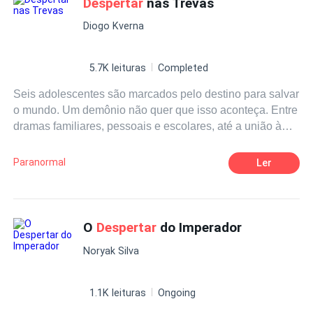
Despertar
nas Trevas
Rechazo
que tal vez su falta de deseo por él solo aumenta su
Diogo Kverna
propio deseo por ella.
5.7K leituras
Completed
Seis adolescentes são marcados pelo destino para salvar
o mundo. Um demônio não quer que isso aconteça. Entre
dramas familiares, pessoais e escolares, até a união à
facções de caçadores de demônios, esses jovens
deverão resistir e lutar com tudo e contra todos!
Paranormal
Ler
O
Despertar
do Imperador
Noryak Silva
1.1K leituras
Ongoing