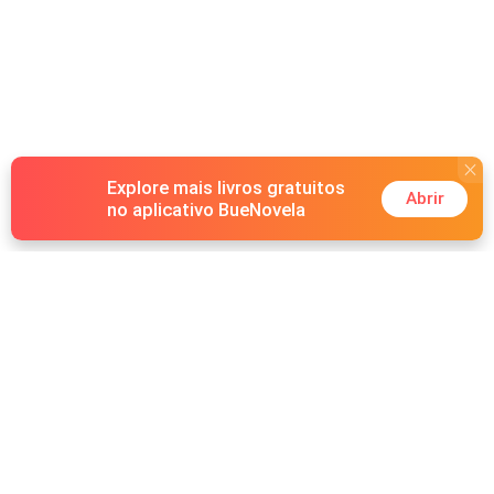
Explore mais livros gratuitos
Abrir
no aplicativo BueNovela
Hot Genres
Romance
Recursos
Lobisomem
Palavras-chave
Redes sociais