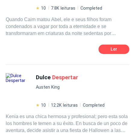
10
7.8K leituras
Completed
Quando Caim matou Abel, ele e seus filhos foram
condenados a vagar por toda a eternidade e se
transformaram em criaturas da noite sedentas por
sangue. Os humanos, apavorados com as criaturas que
vinham com a escuridão, imploraram a Deus por forças
Ler
para combate-las. Assim os foi concedido uma forma
bestial, fazendo dos homens capazes de caçar a outra
espécie. Várias eras se passaram, e a humanidade se
esqueceu dos riscos do passado. A espécie dos
Dulce
Despertar
lobisomens foi gradativamente se tornado menos
Austen King
numerosa. Além disso, ambas as espécies foram
forçadas a viver em segredo, pois os humanos podem ser
mais cruéis que seu inimigo original. Porém, em uma
10
12.2K leituras
Completed
pequena cidade do interior, o
despertar
de um novo
Kenia es una chica hermosa y profesional; pero esta sola
lobisomem e o surgimento de um híbrido acarretam
los hombres le temen a su éxito. En busca de un poco de
fenômenos há muito tempo esquecidos por todas as
aventura, decide asistir a una fiesta de Hallowen a las
espécies.