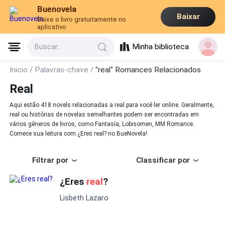
Buenovela
Baixar
Baixe o livro gratuitamente no
aplicativo
Minha biblioteca
Buscar...
Inicio /
Palavras-chave /
"real" Romances Relacionados
Real
Aqui estão 418 novels relacionadas a real para você ler online. Geralmente,
real ou histórias de novelas semelhantes podem ser encontradas em
vários gêneros de livros, como Fantasía, Lobisomen, MM Romance.
Comece sua leitura com ¿Eres real? no BueNovela!
Filtrar por
Classificar por
¿Eres
real
?
Lisbeth Lazaro