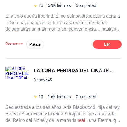
reclamar el lugar que le pertenece?
10
6.9K leituras
Completed
Ella solo quería libertad. Él no estaba dispuesto a dejarla
ir. Serena, una joven actriz en ascenso, cree haber
dejado atrás un matrimonio por conveniencia… hasta que
su enigmático esposo, Esteban, regresa a reclamar lo
que es suyo. Con el pasado persiguiéndola y el deseo
Romance
Ler
Pasión
encendiéndose de nuevo, Serena tendrá que decidir si
POV en tercera persona
Ritmo Rápido
huye del amor… o se convierte en la dueña del corazón
más peligroso de todos. Una novela cargada de pasión,
Chica mala
CEO
Deseo de Control
secretos y giros inesperados. ¿Puede el amor sanar un
LA LOBA PERDIDA DEL LINAJE
REAL
Perdón
Matrimonio Exprés
alma rota… o terminará por destruirla?
Millonario Instantáneo
Daneyz45
10
1.6K leituras
Completed
Secuestrada a los tres años, Aria Blackwood, hija del rey
Ardean Blackwood y la reina Seraphine, fue arrancada
del Reino del Norte y de la manada
real
Luna Eterna, que
domina los cinco territorios. Criada por Martha, una