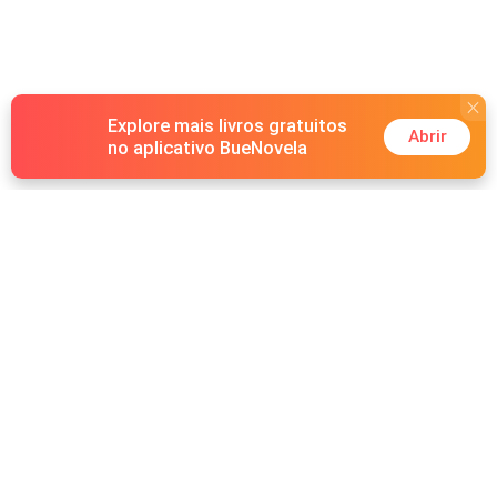
Explore mais livros gratuitos
Abrir
no aplicativo BueNovela
Hot Genres
Romance
Recursos
Lobisomem
Palavras-chave
Redes sociais
Máfia
Pesquisas importantes
Grupo do Facebook
Sistema
Follow Us