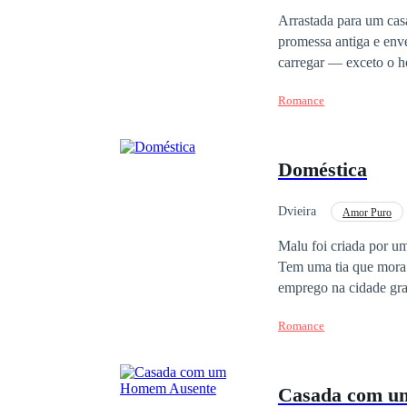
Intenso
Identidad
Arrastada para um cas
promessa antiga e envenenada por intrigas fam
carregar — exceto o homem que
gritos sufocados, Thar
Romance
despertar.
Doméstica
Dvieira
Amor Puro
Malu foi criada por um família humilde do interior, apesar disso, sempre valorizou e aproveitou a sua liberdade.
Tem uma tia que mora 
emprego na cidade gr
empregada doméstica na casa de um empres
Romance
trabalho. Confia somen
sentimentos e somente
desprezível com as pessoas que o cercam. Ela só quer ser 
Casada com u
Ele não quer se envolv