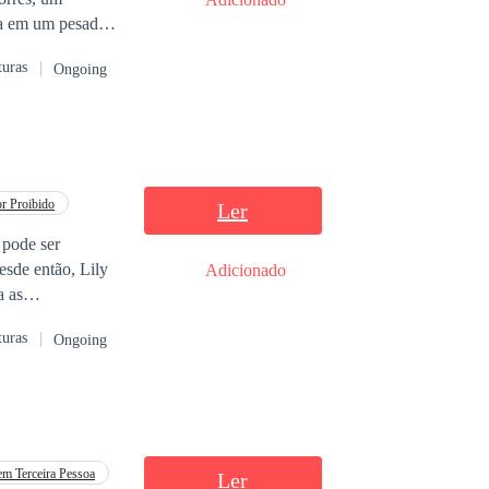
ma em um pesadelo
turas
Ongoing
aixonaria pela
ente vista — não
dento de amor.
rde demais.
ue pode libertá-
r Proibido
Ler
 do que qualquer
 pode ser
esde então, Lily
Adicionado
a as
turas
Ongoing
esperava era que
le. Agora,
ntos que os
ir ou aceitar o
m Terceira Pessoa
Ler