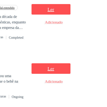
al-entendido
Ler
a década de
mésticas, enquanto
Adicionado
a empresa da
ês anos de
ras
Completed
nder a chama que
lho que não
mento, o peso das
Ler
etou uma
ue o bebê na
Adicionado
turas
Ongoing