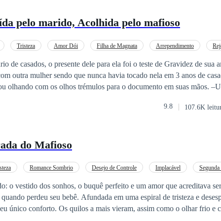
aída pelo marido, Acolhida pelo mafioso
Tristeza
Amor Dói
Filha de Magnata
Arrependimento
Rej
a
Dominante
rio de casados, o presente dele para ela foi o teste de Gravidez de sua 
om outra mulher sendo que nunca havia tocado nela em 3 anos de casados. –O 
olhando com os olhos trémulos para o documento em suas mãos. –Um teste de
tá grávida– Erick respondeu para sua esposa sem mostrar uma sombra 
9.8
107.6K leitu
 aceitou a realidade que vinha negando
a a amou, nunca a amaria, ele era incapaz de ter qualquer sentimento por
ada do Mafioso
 todo sacrifício que ela fez por ele e pela família dele. aquela era a p
ezo. Mas com certeza ela o faria pagar por tudo, cada lágrima, cada h
ca por vingança, não imaginou que fosse encontrar o verdadeiro amo
steza
Romance Sombrio
Desejo de Controle
Implacável
Segunda
 a ajudar a se vingar, viria a ser o homem que lhe mostraria como é o v
dimento
Mafia
do: o vestido dos sonhos, o buquê perfeito e um amor que acreditava ser
achuca. NT: O Livro contem várias outras estórias de outros
uando perdeu seu bebê. Afundada em uma espiral de tristeza e desesp
das mas independentes.
eu único conforto. Os quilos a mais vieram, assim como o olhar frio e
No dia do casamento, ele não teve piedade. A deixou plantada no altar,