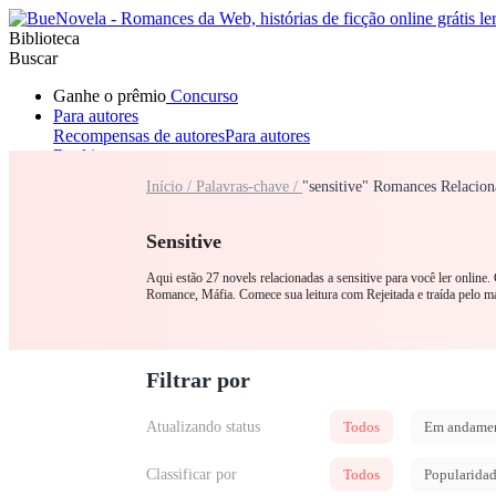
Biblioteca
Buscar
Ganhe o prêmio
Concurso
Para autores
Recompensas de autores
Para autores
Ranking
Navegar
Início /
Palavras-chave /
"sensitive" Romances Relacion
Novelas
Contos Curtos
Todos
Romance
Lobisomem
Máfia
Sistema
Fantasia
Urbano
LGB
Sensitive
Aqui estão 27 novels relacionadas a sensitive para você ler online
Romance, Máfia. Comece sua leitura com Rejeitada e traída pelo 
Filtrar por
Atualizando status
Todos
Em andame
Classificar por
Todos
Popularida