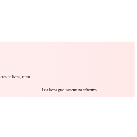
omance
Sci-Fi
Guerra
Outro
neros de livros, como
Leia livros gratuitamente no aplicativo