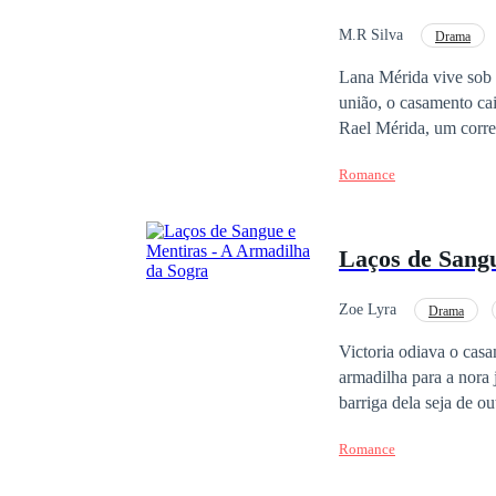
M.R Silva
Drama
Gravidez
Segund
Lana Mérida vive sob 
união, o casamento cai
Rael Mérida, um corre
família, negligenciand
Romance
casados se aproximando
um dia os uniu. Mas, e
reconhece mais. A Esp
Laços de Sangu
escolhas e a busca por
Zoe Lyra
Drama
Victoria odiava o casa
armadilha para a nora
barriga dela seja de ou
Romance