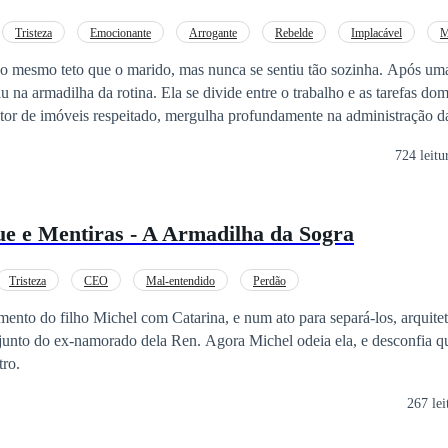
Tristeza
Emocionante
Arrogante
Rebelde
Implacável
M
a Chance
o mesmo teto que o marido, mas nunca se sentiu tão sozinha. Após um
u na armadilha da rotina. Ela se divide entre o trabalho e as tarefas do
tor de imóveis respeitado, mergulha profundamente na administração d
o tudo o que não envolva contratos e negócios. Com o aniversário de tr
724 leitu
 (e dez de história), Lana decide fazer uma última tentativa de reace
ntre promessas esquecidas e jantares frios, ela se vê diante de um espe
era de um Amor é uma jornada sobre a invisibilidade feminina no casa
e e Mentiras - A Armadilha da Sogra
 um sentimento que insiste em sobreviver ao silêncio.
Tristeza
CEO
Mal-entendido
Perdão
mento do filho Michel com Catarina, e num ato para separá-los, arquit
 junto do ex-namorado dela Ren. Agora Michel odeia ela, e desconfia q
tro.
267 lei