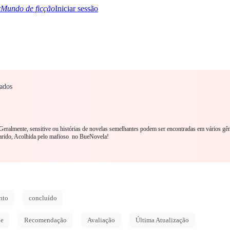
Mundo de ficção
Iniciar sessão
ados
TQ+
YA/TEEN
Paranormal
Mistério/Thriller
Oriental
Jogos
História
MM R
. Geralmente, sensitive ou histórias de novelas semelhantes podem ser encontradas em vários gê
marido, Acolhida pelo mafioso no BueNovela!
nto
concluído
de
Recomendação
Avaliação
Última Atualização