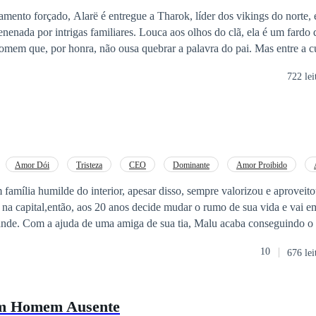
e Oculta
Deus da Guerra
Casamento Relâmpago
amento forçado, Alarë é entregue a Tharok, líder dos vikings do norte
iliares. Louca aos olhos do clã, ela é um fardo que ninguém quer
, por honra, não ousa quebrar a palavra do pai. Mas entre a culpa, a dor e os
ok descobre que por trás da loucura há algo mais perigoso: uma mulher i
722 lei
Amor Dói
Tristeza
CEO
Dominante
Amor Proibido
na capital,então, aos 20 anos decide mudar o rumo de sua vida e vai 
ande. Com a ajuda de uma amiga de sua tia, Malu acaba conseguindo o
ário viúvo. Erik sempre foi um homem centrado e obsessivo por
10
676 lei
te em seu avô, pois, Leva consigo marcas de um passado obscuro, sendo as
 se envolve com acompanhantes de luxo. É um homem frio, arrogante,
feliz Ele não quer sentimentos. Ela quer entendê-lo
m Homem Ausente
er.