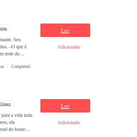
eição
Ler
amante. Seu
que é
Adicionado
de arrependimento
ras
Completed
 ela, respeito,
aga por anos de
umilhação, cada
r em um homem
 Chance
Ler
erdadeiro amor.
 para a vida toda.
ero, ela
Adicionado
 cruel do homem
 humilhada,