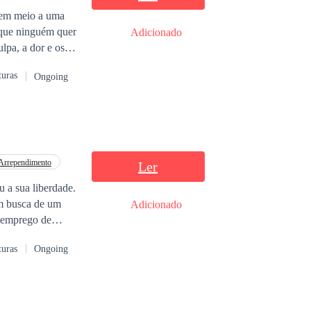
, em meio a uma
Adicionado
nteira, prestes a
turas
Ongoing
Arrependimento
Ler
em busca de um
Adicionado
 emprego de
turas
Ongoing
sim, evita
 esnobe e