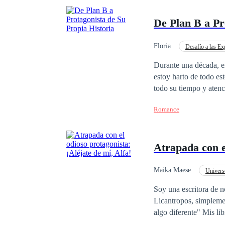
De Plan B a Pr
Floria
Desafío a las Ex
Independiente
In
Durante una década, e
estoy harto de todo esto, no siento nada por ti. Y mi
todo su tiempo y atenc
decidí que ya no sería su plan B y
Romance
puerta. —Sara... —¿Qué se le 
calzoncillos? —oí que decía la s
a mí... Poco después, v
Atrapada con el
mejor que se vayan pa
valora mientras pueda
Maika Maese
Univers
Desafío a las Expectativ
Soy una escritora de n
Licantropos, simplemente no son de mi
algo diferente" Mis libros fuera de lo común no parecen ser del gusto del público y las ventas han sido bajas así
que mi Editor (Un completo cretino) 