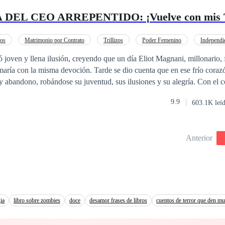
EL CEO ARREPENTIDO: ¡Vuelve con mis Tr
dos
Matrimonio por Contrato
Trillizos
Poder Femenino
Independi
iferencia de Edad
CEO
Pasión
día Eliot Magnani, millonario, filántropo y
amaría con la misma devoción. Tarde se dio cuenta que en ese frío coraz
 y abandono, robándose su juventud, sus ilusiones y su alegría. Con el c
vo un hijo con su primer amor, Cristine luchará por su libertad, sabiend
9.9
603.1K leí
spuesta a llevarse a sus trillizos para jamás volver. Lo que Cristine no sabe es
irá profundamente en Eliot, hasta generarle un vacío con el cual no podrá li
vivir sin ella? ¿Cristine lo perdonara una vez que sepa toda la verda
Anterior
ullo y dejar que el amor y la pasión los dominen?
ia
libro sobre zombies
doce
desamor frases de libros
cuentos de terror que den m