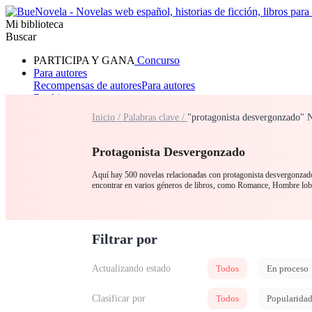
Mi biblioteca
Buscar
PARTICIPA Y GANA
Concurso
Para autores
Recompensas de autores
Para autores
Ranking
Navegar
Inicio /
Palabras clave /
"protagonista desvergonzado" 
Novelas
Cuentos Cortos
Todos
Romance
Hombre lobo
Mafia
Sistema
Fantasía
Urbano
LG
Protagonista Desvergonzado
Aquí hay 500 novelas relacionadas con protagonista desvergonzado 
encontrar en varios géneros de libros, como Romance, Hombre lob
Filtrar por
Actualizando estado
Todos
En proceso
Clasificar por
Todos
Popularida