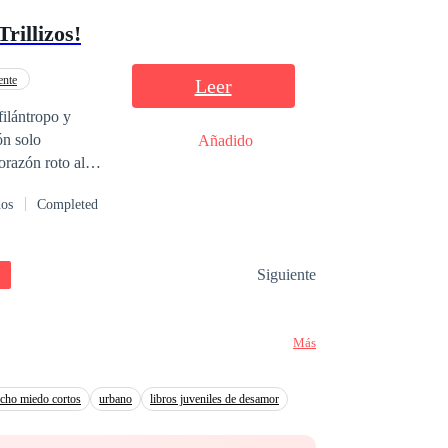
illizos!
ente
Leer
ón solo
Añadido
orazón roto al
o que él nunca la
dos
Completed
diar. ¿Eliot
d? ¿Ambos podrán
Siguiente
Más
ucho miedo cortos
urbano
libros juveniles de desamor