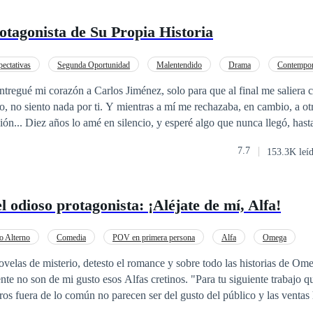
otagonista de Su Propia Historia
pectativas
Segunda Oportunidad
Malentendido
Drama
Contempo
teligente
ntregué mi corazón a Carlos Jiménez, solo para que al final me saliera
entras a mí me rechazaba, en cambio, a otra mujer le daba
ión... Diez años lo amé en silencio, y esperé algo que nunca llegó, hast
 decidí casarme con otro hombre. Pero a medianoche, Carlos llamó a mi
7.7
153.3K leí
ofrece, señor Jiménez? —respondí apenas. —Amor, ¿dónde pusiste mis
ensual voz del hombre, desde la habitación. Carlos trastabilló y escupió frente
i una publicación de él en redes sociales que decía: “Hay personas que, s
 odioso protagonista: ¡Aléjate de mí, Alfa!
ra siempre. Que te ame ahora no significa que te amará eternamente. Po
s.”
o Alterno
Comedia
POV en primera persona
Alfa
Omega
as
Giro Argumental
CEO
Ritmo Rápido
ovelas de misterio, detesto el romance y sobre todo las historias de Om
 gusto esos Alfas cretinos. "Para tu siguiente trabajo quiero que escribas
me ha dado un ultimátum. "Tu siguiente historia debe ser un romance"