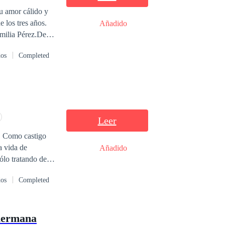
Magnolia,
u amor cálido y
 que preguntarles
 los tres años.
Añadido
dieron del cielo:
amilia Pérez.De
mpeona de
dos
Completed
l negocio
 preguntó: —
estaron: —¡Lo que
Leer
h. Como castigo
a vida de
Añadido
ólo tratando de
dos
Completed
podía dejarla
hermana
anada la que