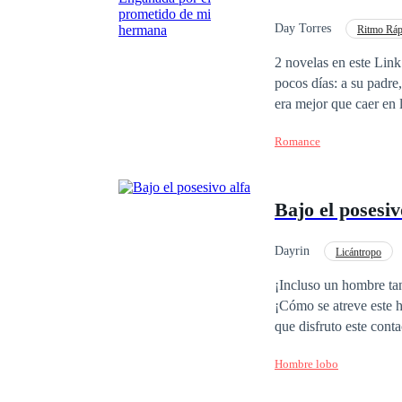
estaba tratando de hac
Day Torres
Ritmo Ráp
CEO
2 novelas en este Link: 1. Maldita te
pocos días: a su padre,
era mejor que caer en
buen hombre que había
Romance
trampa de una chiquilla
desamor, sin saber re
lo hará arrepentirse de
Bajo el posesiv
Dayrin
Licántropo
¡Incluso un hombre ta
¡Cómo se atreve este 
que disfruto este cont
que hacer que este ho
Hombre lobo