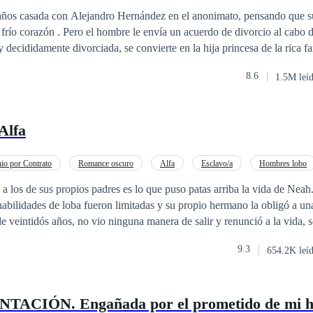
os. Pero entonces, cierto hombre, lleno de desesperación, suplicaba: —
s años casada con Alejandro Hernández en el anonimato, pensando que s
arnos?Con una sonrisa y los labios pintados, ella respondía: —Tendrás
 frío corazón . Pero el hombre le envía un acuerdo de divorcio al cabo de
 están de acuerdo.Y como si fuera poco, cuatro hombres apuestos descen
 decididamente divorciada, se convierte en la hija princesa de la rica f
er diez hermanos!
la magnate multimillonaria, es la doctora, es la mejor hacker y es la ca
8.6
1.5M leí
 lanza dólares para golpear a la amante de Alejandro Hernández, y en e
 negocio a su ex marido de forma directa y fuerte.Alejandro Hernández
sario hacer algo tan desesperado?Los labios fríos de Clara Pérez cont
Alfa
ólo una décima parte de lo que me hiciste entonces!
io por Contrato
Romance oscuro
Alfa
Esclavo/a
Hombres lobo
raición
Venganza
a los de sus propios padres es lo que puso patas arriba la vida de Nea
habilidades de loba fueron limitadas y su propio hermano la obligó a un
de veintidós años, no vio ninguna manera de salir y renunció a la vida, s
9.3
654.2K leí
n, pero Neah no pudo evitar sentirse fascinada por él. Agregar a Neah al contrato
lpha Danes. Había algo en su extraño olor que lo atraía y sabía que no 
cuchó las mentiras que salían de la boca de su hermano. Pero conocer a Neah fue
ACIÓN. Engañada por el prometido de mi 
lpha Dane no está siendo desafiada por ella, entonces era su antigua m