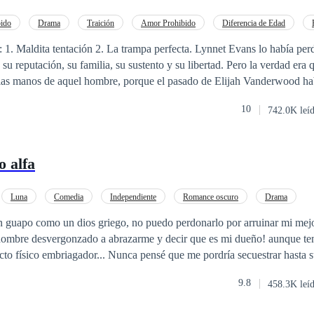
erle la vida extremadamente difícil manteniendo secretos enterrados.
ido
Drama
Traición
Amor Prohibido
Diferencia de Edad
ntación 2. La trampa perfecta. Lynnet Evans lo había perdido todo en unos
 su reputación, su familia, su sustento y su libertad. Pero la verdad era
 las manos de aquel hombre, porque el pasado de Elijah Vanderwood hab
 en él para convertirlo en un magnate cruel y desconfiado. Seguro de q
10
742.0K leí
 manipuladora, Elijah está listo para tejer su propia red de castigos, de
almente a quién está engañando, a quién está lastimando, y mucho menos
 eso.
o alfa
Luna
Comedia
Independiente
Romance oscuro
Drama
n guapo como un dios griego, no puedo perdonarlo por arruinar mi mejo
hombre desvergonzado a abrazarme y decir que es mi dueño! aunque te
acto físico embriagador... Nunca pensé que me pordría secuestrar hasta s
mbre pague, pero ¿por qué la gente aquí me llama luna?
9.8
458.3K leí