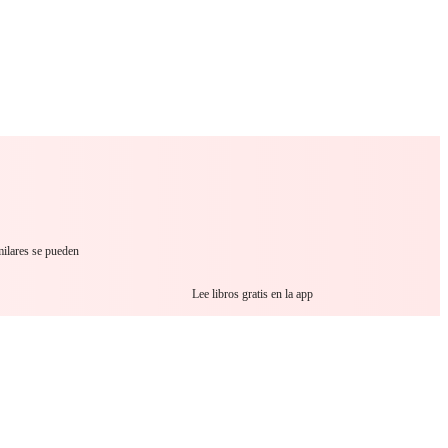
 Romance
Sci-Fi
Guerra
Otros
milares se pueden
Lee libros gratis en la app