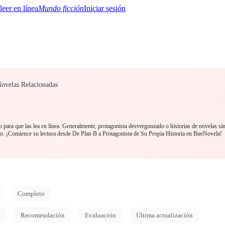
Mundo ficción
Iniciar sesión
Novelas Relacionadas
BTQ+
YA/TEEN
Paranormal
Misterio/Thriller
Oriental
Juegos
Historia
MM
para que las lea en línea. Generalmente, protagonista desvergonzado o historias de novelas si
o. ¡Comience su lectura desde De Plan B a Protagonista de Su Propia Historia en BueNovela!
Completo
d
Recomendación
Evaluación
Última actualización