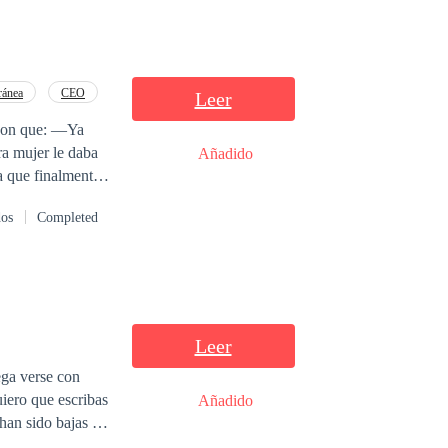
ránea
CEO
Leer
 con que: —Ya
Añadido
a que finalmente
dos
Completed
i las dejas ir, es
r eso, ama y
Leer
ega verse con
Añadido