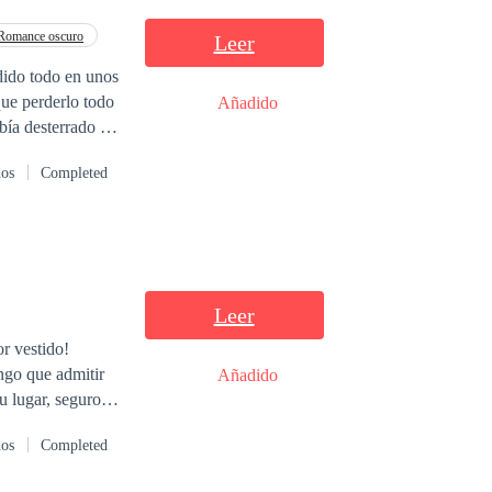
Romance oscuro
Leer
 que perderlo todo
Añadido
ía desterrado al
ue ha caído en la
dos
Completed
 desprecio y de
 cuánto la vida
Leer
r vestido!
ngo que admitir
Añadido
u lugar, seguro
dos
Completed