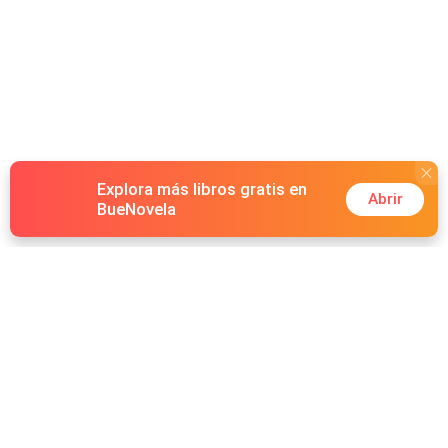
Explora más libros gratis en
Abrir
BueNovela
Hot Genres
Romance
Recursos
Hombre lobo