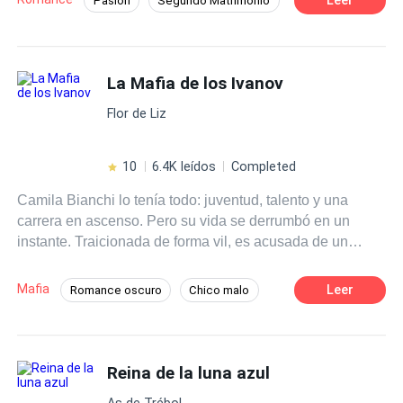
Pasión
Segundo Matrimonio
Romance oscuro
Inteligente
Policía
Deseo de Control
Divorcio
La Mafia de los Ivanov
Amor Prohibido
Embarazo
Flor de Liz
10
6.4K leídos
Completed
Camila Bianchi lo tenía todo: juventud, talento y una
carrera en ascenso. Pero su vida se derrumbó en un
instante. Traicionada de forma vil, es acusada de un
crimen que no cometió. Su único error: confiar en la
persona equivocada. Condenada y sin salida, cae en
Mafia
Leer
Romance oscuro
Chico malo
manos de la familia Ivanov, una de las organizaciones
Amor Prohibido
criminales más temidas del mundo. Allí, oculta bajo una
nueva identidad, conoce a Mijail Ivanov: su salvador… y
su maldición. Él es fuego y hielo. Belleza letal. El hombre
Reina de la luna azul
que la llevará al límite entre el placer y el dolor. Él la
As de Trébol