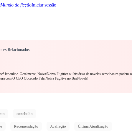
Mundo de ficção
Iniciar sessão
ces Relacionados
TQ+
YA/TEEN
Paranormal
Mistério/Thriller
Oriental
Jogos
História
MM R
ocê ler online. Geralmente, Noiva/Noivo Fugitiva ou histórias de novelas semelhantes podem s
eitura com O CEO Obcecado Pela Noiva Fugitiva no BueNovela!
nto
concluído
de
Recomendação
Avaliação
Última Atualização