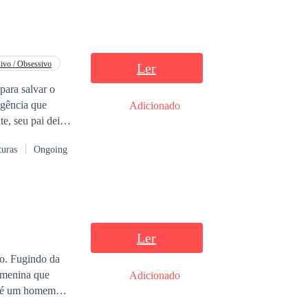
ivo / Obsessivo
Ler
te
para salvar o
xigência que
Adicionado
a onde ir, ela
turas
Ongoing
 reputação e
em troca do
ransforma em uma
Ler
s que ele deixe de
o. Fugindo da
 menina que
Adicionado
o, é um homem
 meio da fuga,