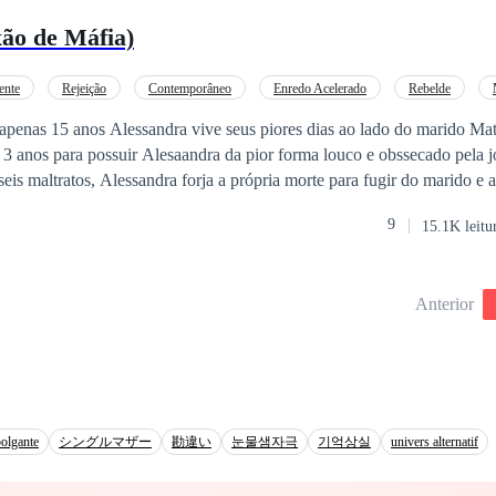
turo conjugal quanto o sucesso bilionário da marca. Quando protestei, e
xão de Máfia)
respondeu com impaciência: — É só um projeto de uns meros bilhões!
m o amor filial dela? Se está tão preocupada com cifras, se case sozi
lista daquela resposta me atravessou como uma lâmina. Sem titubear, pe
ente
Rejeição
Contemporâneo
Enredo Acelerado
Rebelde
com dedos trêmulos e liguei para meu irmão. — Gustavo? Preciso que arrume um n
oiva/Noivo Fugitiva
Drama
apenas 15 anos Alessandra vive seus piores dias ao lado do marido Ma
3 anos para possuir Alesaandra da pior forma louco e obssecado pela
is maltratos, Alessandra forja a própria morte para fugir do marido e 
9
15.1K leitu
la está viva?
Anterior
olgante
シングルマザー
勘違い
눈물샘자극
기억상실
univers alternatif