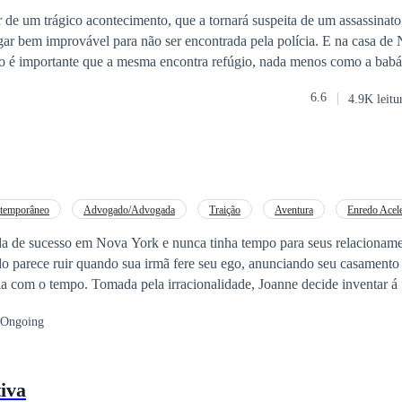
 de um trágico acontecimento, que a tornará suspeita de um assassinato,
ar bem improvável para não ser encontrada pela polícia. E na casa de N
um ceo muito poderoso é importante que a mesma encontra refúgio,
6.6
4.9K leitu
temporâneo
Advogado/Advogada
Traição
Aventura
Enredo Acel
to por Contrato
Herdeiro/Herdeira
Secretário/Secretária
 de sucesso em Nova York e nunca tinha tempo para seus relacionament
o parece ruir quando sua irmã fere seu ego, anunciando seu casamento
a com o tempo. Tomada pela irracionalidade, Joanne decide inventar á 
 não existe. Sem poder desmentir, ela conhecerá Ethan Chaos, seu fa
Ongoing
 como ela era sortuda por tê-lo como futuro marido, o que Joanne nunc
 ser mentira, acabaria se tornando verdade.
tiva