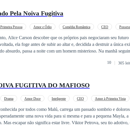
o Pela Noiva Fugitiva
rimeira Pessoa
Amor e Ódio
Comédia Romântica
CEO
Possess
rte
Casamento por Contrato
Noiva/Noivo Fugitiva
Aventura de Uma Noi
to, Alice Carson descobre que os próprios pais negociaram seu futuro 
oltada, ela foge antes de subir ao altar e, decidida a destruir a única e
do, passa a noite com um homem misterioso. Na manhã seguinte, seu pai deixa
ela não se casar, pode esquecer que um dia teve uma família. Sem ter par
10
305 lei
 o noivo de
ssou a noite. Arrogante, irresistível e obcecado por controle,
ceitar a humilhação de ter sido abandonado no altar. Para recuperar sua
OIVA FUGITIVA DO MAFIOSO
sto por seu pai, ele faz uma nova proposta: um casamento de fachada 
 mesmo teto com o CEO mais
ce promete que jamais se deixará controlar. Mas, enquanto o ódio se t
Drama
Amor Doce
Inteligente
CEO
Amor à Primeira Vista
segredos do passado e novos rivais ameaçam destruir esse casamento ante
Fuga com o Bebê
conhecida por todos como Malú, carrega um passado sombrio e doloros
o homem
esperadamente uma nova vida para si mesma e para a pequena Mayla, a
er o controle?
. Mas escapar não significa estar livre. Viktor Petrova, seu tio adotiv
a vê como sua posse, sua "noiva", e fará de tudo para tê-la de volta. No