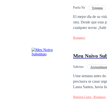
Paola Yu
Venganza
Contemporánea
El mejor día de su vi
otra. Desde que esas 
cualquier novia: ¡Salir huyendo el día de su bo
mismo hombre se presen
Romance
casados y que necesitan ser por fin un ma
protegida de su abuela
dinastía familiar. ¿A 
Meu Noivo Sub
pequeña hija consigo.
Sabrina
Arrependimen
Reviravolta
Uma semana antes do a
precisava se casar ur
Laura Santos, havia fa
dedos. — Dona Laura 
História Curta · Romance
Não dramatize, amor. — Ele 
o lançamento da coleç