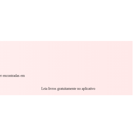
omance
Sci-Fi
Guerra
Outro
er encontradas em
Leia livros gratuitamente no aplicativo