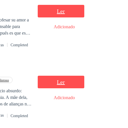
Ler
ofesar su amor a
nsable para
Adicionado
van una década de
ras
Completed
e cabeza de la
esconocida y su
loroso
Ler
cio absurdo:
ia. A mãe dela,
Adicionado
os de alianças nos
jo de uma velha.
ras
Completed
 um evento que