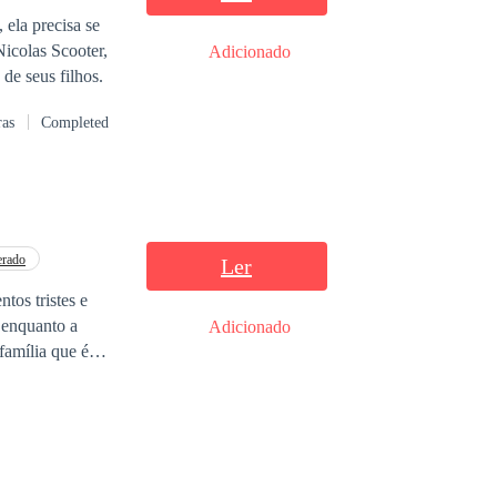
 ela precisa se
icolas Scooter,
Adicionado
 nada menos como a babá de seus filhos.
ras
Completed
erado
Ler
os tristes e
 enquanto a
Adicionado
família que é
lso noivo que
a imaginou era