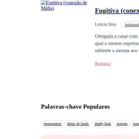
selaria tanto nosso fu
Fugitiva (cone
num gesto teatral de impaciência e 
Como ousa comparar co
pessoa! A frieza calcu
Leticia lima
Independ
Primeiro Amor
N
Obrigada a casar com 
qual o mesmo esperou 
submete a mesma aos se
encontrando o Amor em Oto ao se tornar dançarina para mudar de identidade será se Matteo vai permitir isso
Romance
quando descobrir que e
Palavras-chave Populares
premonition
ideias de fanfic
daddy kink
popstar
emp