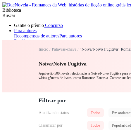
Biblioteca
Buscar
Ganhe o prêmio
Concurso
Para autores
Recompensas de autores
Para autores
Ranking
Navegar
Início /
Palavras-chave /
"Noiva/Noivo Fugitiva" Roman
Novelas
Contos Curtos
Todos
Romance
Lobisomem
Máfia
Sistema
Fantasia
Urbano
LGB
Noiva/Noivo Fugitiva
Aqui estão 500 novels relacionadas a Noiva/Noivo Fugitiva para v
vários gêneros de livros, como Romance, Fantasia. Comece sua l
Filtrar por
Atualizando status
Todos
Em andame
Classificar por
Todos
Popularida