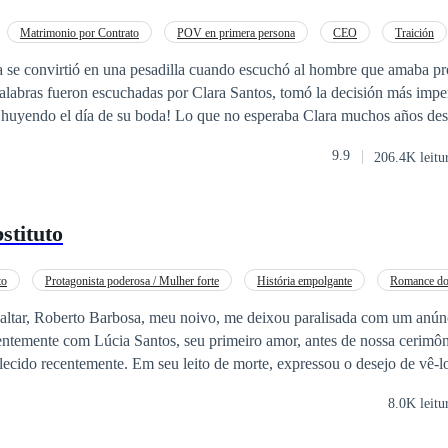
Matrimonio por Contrato
POV en primera persona
CEO
Traición
Romance oscuro
da se convirtió en una pesadilla cuando escuchó al hombre que amaba pr
palabras fueron escuchadas por Clara Santos, tomó la decisión más impe
da! Lo que no esperaba Clara muchos años después es que ese
taría frente a ella con un acta de matrimonio civil, clamando que lle
9.9
206.4K leitu
trimonio formal. Leonel Brown nunca quiso contraer nupcias con la
, pero su ambición le llevó a engañarla para su cometido, ser la siguient
cuál costo? El que sea, aunque eso involucre traer a su vida a una casi d
stituto
to
Protagonista poderosa / Mulher forte
História empolgante
Romance do
ltar, Roberto Barbosa, meu noivo, me deixou paralisada com um anún
gentemente com Lúcia Santos, seu primeiro amor, antes de nossa cerimôn
lecido recentemente. Em seu leito de morte, expressou o desejo de vê-l
sempre quis que ela se casasse com um bom homem. Era o último dese
8.0K leitu
explicou com uma naturalidade que me gelou os ossos. A empresa havia marcado
ão "Série do Amor Verdadeiro" exatamente para nosso dia de núpcias,