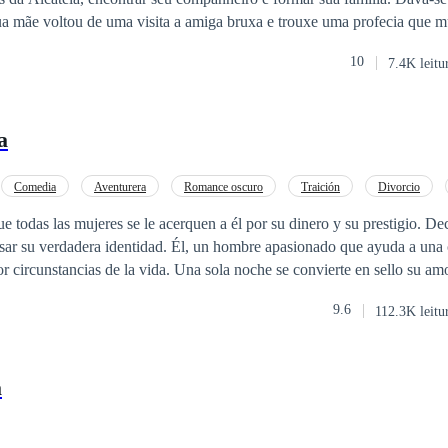
 fugir do amor.
sua mãe voltou de uma visita a amiga bruxa e trouxe uma profecia que 
m pura e boa, foi acusada de assassinato e presa, passando grandes tortur
10
7.4K leitu
 jovem fêmea, até que a profecia se cumpriu, mas era tarde demais, a 
e ficou cega e na primeira oportunidade, fugiu, levando consigo o coraçã
a
Comedia
Aventurera
Romance oscuro
Traición
Divorcio
culta
a. Una sola noche se convierte en sello su amor y su historia
9.6
112.3K leitu
 Violeta. Ella viene huyendo de su pasado buscando poder reconstruir 
diferente.
a