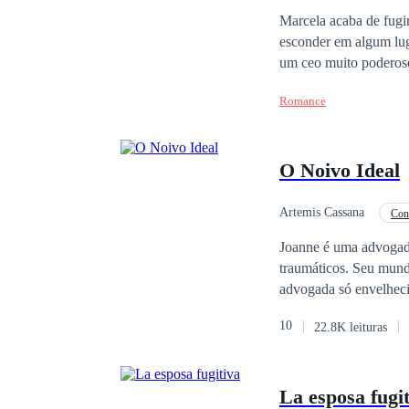
Marcela acaba de fugir
esconder em algum lug
Romance
O Noivo Ideal
Artemis Cassana
Con
Divórcio
Casamen
Joanne é uma advogada
traumáticos. Seu mund
advogada só envelheci
noiva de um homem que
10
22.8K leituras
mostrará a sua família
que aquilo que deveria
La esposa fugi