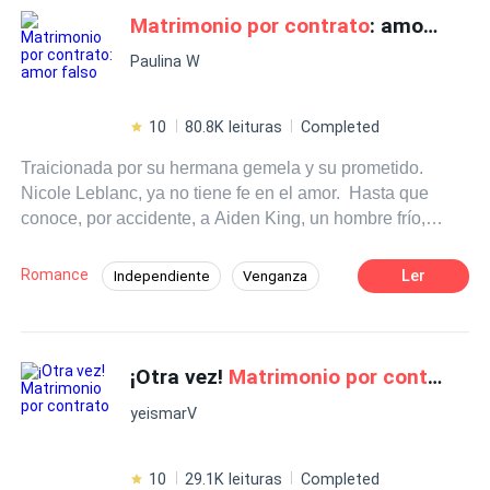
Matrimonio por contrato
: amor falso
Matrimonio por Contrato
Traición
Poder Femenino
Paulina W
10
80.8K leituras
Completed
Traicionada por su hermana gemela y su prometido.
Nicole Leblanc, ya no tiene fe en el amor. Hasta que
conoce, por accidente, a Aiden King, un hombre frío,
soberbio y arrogante. Un matrimonio que comienza de la
manera más insólita, pero que dará inicio a la más bella
Romance
Ler
Independiente
Venganza
historia de amor. Ella creyó haber alcanzado la felicidad,
CEO
Pasión
Poder Femenino
pero no sabía que un día todo cambiaría. Y de nuevo se
verá envuelta en la traición y el dolor. Solo que esta vez
Rebelde
Romance oscuro
no se permitirá salir lastimada.
¡Otra vez!
Matrimonio por contrato
Matrimonio por Contrato
Traición
yeismarV
10
29.1K leituras
Completed