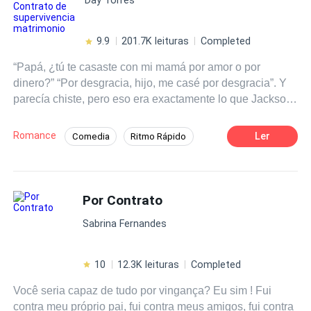
9.9
201.7K leituras
Completed
“Papá, ¿tú te casaste con mi mamá por amor o por
dinero?” “Por desgracia, hijo, me casé por desgracia”. Y
parecía chiste, pero eso era exactamente lo que Jackson
Wyndham imaginaba que le respondería a su hijo cuando
tuviera edad para preguntar, ¡porque su madre era la
Romance
Ler
Comedia
Ritmo Rápido
mujer más tóxica, competitiva, irracional, insoportable y
Matrimonio por Contrato
De Odio al Amor
loca que había conocido jamás! ¿El embarazo? Un
terrible error provocado por un desastre natural. ¿El
Arrogante
Chico malo
contrato de matrimonio? Absolutamente necesario para
Por Contrato
tapar su imprudencia y mantener la reputación familiar.
Sabrina Fernandes
¿La vida de casados? Una lucha constante de poder
entre los dos peores rivales profesionales que había visto
el Colegio Médico de Manchester. Una lucha que no
10
12.3K leituras
Completed
terminaría nunca, porque cada vez que Margaret Kingsley
Você seria capaz de tudo por vingança? Eu sim ! Fui
y él se miraban a los ojos, los criados corrían a esconder
contra meu próprio pai, fui contra meus amigos, fui contra
las escopetas de caza y los cuchillos de cocina.