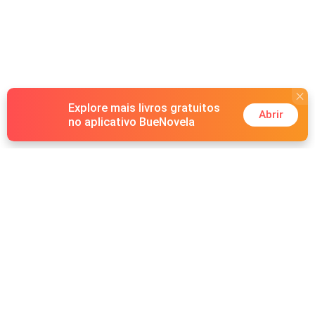
Explore mais livros gratuitos
Abrir
no aplicativo BueNovela
Hot Genres
Romance
Recursos
Lobisomem
Palavras-chave
Redes sociais
Máfia