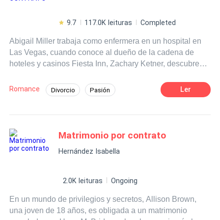
9.7
117.0K leituras
Completed
Abigail Miller trabaja como enfermera en un hospital en
Las Vegas, cuando conoce al dueño de la cadena de
hoteles y casinos Fiesta Inn, Zachary Ketner, descubre
que su padre tiene una deuda millonaria con el. El Sr
Ketner le ofrece un contrato para que su padre no vaya a
Romance
Ler
Divorcio
Pasión
la cárcel, ella tiene que renunciar a sus sueños y
POV en primera persona
Poder Femenino
rodearse de personas que solo quieren hacerle daño,
dependerá de ellos si el contrato se cumple o se termina
Universo Alterno
Matrimonio por Contrato
antes de tiempo.
Matrimonio por contrato
Hernández Isabella
2.0K leituras
Ongoing
En un mundo de privilegios y secretos, Allison Brown,
una joven de 18 años, es obligada a un matrimonio