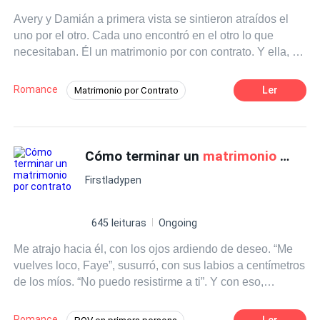
Avery y Damián a primera vista se sintieron atraídos el
uno por el otro. Cada uno encontró en el otro lo que
necesitaban. Él un matrimonio por con contrato. Y ella, un
refugio. Pero debido a que cada uno experimento cosas
diferentes. Su matrimonio termino… Algunos años
Romance
Ler
Matrimonio por Contrato
después Y ahora siendo una pareja divorciada, se ven
Ritmo Rápido
CEO
Divorcio
obligados a fingir una nueva relación por contrato, pero
Avery guarda un secreto: un hijo de que nunca hablo…
Comedia
Segunda Oportunidad
¿Las heridas infligidas en el pasado podrán sanar?
Cómo terminar un
matrimonio por contrato
Contemporánea
Secretario/a
Identidad oculta
Firstladypen
645 leituras
Ongoing
Me atrajo hacia él, con los ojos ardiendo de deseo. “Me
vuelves loco, Faye”, susurró, con sus labios a centímetros
de los míos. “No puedo resistirme a ti”. Y con eso,
reclamó mi boca en un beso que me dejó sin aliento y
deseando más. ¡El amor es el ingrediente secreto en este
Romance
Ler