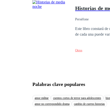
turística más importan
Historias de m
atado solo por la compa
brutal. Él se obsesiona
sueño, pero su formali
Perséfone
azar, se convierte en 
Este libro constará de 
hogar del hombre que l
de cada una puede var
innegable atracción po
Alejandro esconde bajo
Otros
Palabras clave populares
amor militar
cuentos cortos de terror para adolescentes
his
amor no correspondido drama
cambio de cuerpo historias