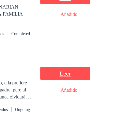
Añadido
dos
Completed
Leer
, ella prefiere
padre, pero al
Añadido
unca olvidará, ya
eídos
Ongoing
ione que carajos