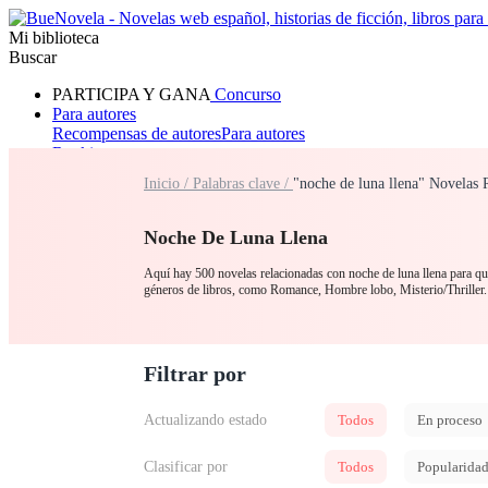
Mi biblioteca
Buscar
PARTICIPA Y GANA
Concurso
Para autores
Recompensas de autores
Para autores
Ranking
Navegar
Inicio /
Palabras clave /
"noche de luna llena" Novelas 
Novelas
Cuentos Cortos
Todos
Romance
Hombre lobo
Mafia
Sistema
Fantasía
Urbano
LG
Noche De Luna Llena
Aquí hay 500 novelas relacionadas con noche de luna llena para que 
géneros de libros, como Romance, Hombre lobo, Misterio/Thriller.
Filtrar por
Actualizando estado
Todos
En proceso
Clasificar por
Todos
Popularida