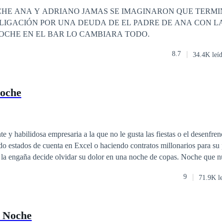
o
Poder Femenino
ADRE DE ANA CON LA FAMILIA
INI ESA NOCHE EN EL BAR LO CAMBIARA TODO.
8.7
34.4K leí
oche
te y habilidosa empresaria a la que no le gusta las fiestas o el desenfreno
do estados de cuenta en Excel o haciendo contratos millonarios para su 
 la engaña decide olvidar su dolor en una noche de copas. Noche que n
andes secretos tiene que ocultar antes de que cumplan 5 meses. Una propuesta
9
71.9K l
ato millonario de un desconocido en un elevador hará que ella se cuest
pada y la pared.
a Noche