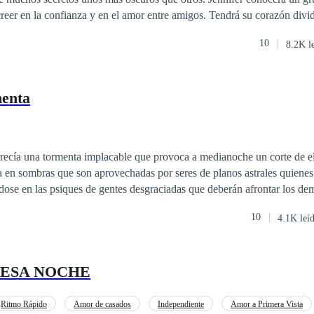
creer en la confianza y en el amor entre amigos. Tendrá su corazón divi
 mentiras solo uno ganará. Descubrirá las mentiras de su familia y el sec
10
8.2K l
enta
ecía una tormenta implacable que provoca a medianoche un corte de el
 en sombras que son aprovechadas por seres de planos astrales quienes 
dose en las psiques de gentes desgraciadas que deberán afrontar los de
10
4.1K leí
orrer el largo recorrido de vuelta a casa, caminando bajo la lluvia entre
. Su mayor reto será verse al espejo y afrontar los susurros que su cor
acallar, pues estas criaturas gustan de explotar sus más grandes miedos. La noc
 ESA NOCHE
Ritmo Rápido
Amor de casados
Independiente
Amor a Primera Vista