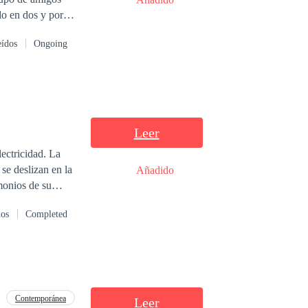
do en dos y por
reto que todos
eídos
Ongoing
encontrar las respuestas que necesita? O… ¿Continuará con su vida y dejará todo en el pasado? <
>-
Leer
ectricidad. La
se deslizan en la
Añadido
monios de su
dos
Completed
 siluetas que
azón trata de
he apenas comienza
Contemporánea
Leer