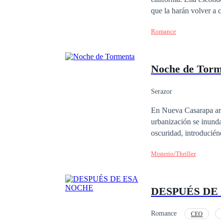
que la harán volver a 
traiciones, rencores y
Romance
ocultaban. ¿Será capaz de descubrir todo su pasado? ¿Tendrá el valor de tomar decisiones difíciles? ¿Podrá
Maquiavelo.
Noche de Torm
Serazor
En Nueva Casarapa arr
urbanización se inunda
oscuridad, introducién
mente. Entre las victimas están Claudia, una adolescente, y Amanda, una estudiante de actuación. Ambas
Misterio/Thriller
deberán unirse para rec
amenazan con poseerlas
DESPUÉS DE
Romance
CEO