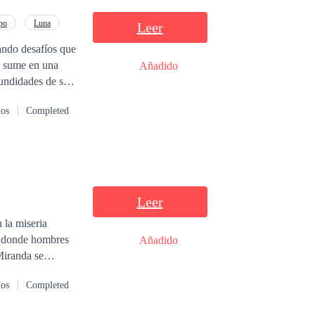
po
Luna
Leer
ando desafíos que
a sume en una
Añadido
fundidades de su
 punzante ausencia
dos
Completed
Serán aliados con
un terreno
dad o hacia el
Leer
 la miseria
o donde hombres
Añadido
Miranda se
 huir con el
dos
Completed
scando una vida
orporación