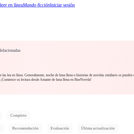
Mundo ficción
Iniciar sesión
Relacionadas
BTQ+
YA/TEEN
Paranormal
Misterio/Thriller
Oriental
Juegos
Historia
MM
las lea en línea. Generalmente, noche de luna llena o historias de novelas similares se pueden 
 ¡Comience su lectura desde Amante de luna llena en BueNovela!
Completo
d
Recomendación
Evaluación
Última actualización