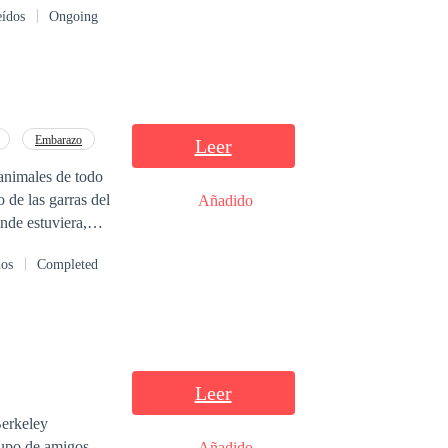
eídos
Ongoing
po duro y sólido.
e que soy ella y
ocía a Clara...
era convincente.
Embarazo
Leer
rozó el labio
 animales de todo
 de las garras del
Añadido
 aceptó, una
nde estuviera,
 atrapada...
dos
Completed
como Luna de la
Leer
Berkeley
rupo de amigos
Añadido