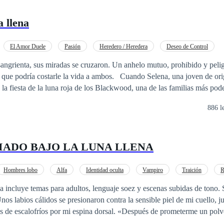
 llena
El Amor Duele
Pasión
Heredero / Heredera
Deseo de Control
era
De Odio al Amor
Verdad Oculta
Aventura de Una Noche
 sangrienta, sus miradas se cruzaron. Un anhelo mutuo, prohibido y pelig
rle la vida a ambos. Cuando Selena, una joven de origen humilde,
a la fiesta de la luna roja de los Blackwood, una de las familias más pod
. Sin embargo, a medida que se adentra en este nuevo mundo,
886 l
pechar que algo no anda bien. La familia Blackwood guarda secretos o
cia de Selena parece desestabilizar el frágil equilibrio de poder. Loviane
atraído por la autenticidad y la valentía de Selena, pero su posición den
ADO BAJO LA LUNA LLENA
 a distancia.En la oscuridad de la noche, sus cuerpos se buscaban con d
zaba la carne, los gemidos se ahogaban en la pasión. Pero el peligro ace
ackwood se cernían sobre ellos como una sombra. ¿Podrían sobrevivir a la fuerza
Hombres lobo
Alfa
Identidad oculta
Vampiro
Traición
R
cretos de la familia Blackwood? La respuesta se escondía en la oscurida
entrelazaban en un baile mortal.
 por mi espina dorsal. «Después de prometerme un polvo caliente,
ntado, ¿eh, Clara?», murmuró una voz masculina grave en mi pelo mient