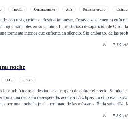
o
Traición
Contemporánea
Alfa
Romance oscuro
Licántro
tado con resignación su destino impuesto, Octavia se encuentra enfrent
s inquebrantables en su camino. La misteriosa desaparición de Orión l
una tormenta interior que enfrenta en silencio. Sin embargo, de las pro
o la líder férrea y resiliente que la manada requiere para lidiar con la
10
7.3K leí
tuoso viaje, el paisaje se transforma con la llegada de nuevas figuras. ¿
s de apoyo o intrincados enemigos disfrazados? Octavia se sumerge en 
 lealtades se desdibujan y cada paso podría llevarla más cerca de la ver
una noche
CEO
Erótico
lo cambió todo; el destino se encargará de cobrar el precio. ​Sumida en
er toma una decisión desesperada: acude a L’Éclipse, un club exclusiv
nas por una noche bajo el anonimato de las máscaras. En la suite 404, 
pasión de un hombre dominante del que solo recuerda un detalle antes de
10
5.8K leí
la espalda de una rosa atravesada por una espada. ​Semanas después, bu
nsigue el empleo de asistente de Alejandro Villarreal, el dueño de la c