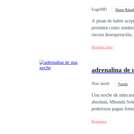
EugeMD
Ritmo Rápid
A pesar de haber acep
persisten como sombra
oscura desesperación, 
propio dolor, surge com
Hombre lobo
de su Alfa. En este tor
verdaderas intencione
desconocido, donde las
adrenalina de 
camino de la traición.
Nini smith
Pasión
Una noche de máscaras 
absoluta, Miranda Sol
poderosos pagan fortu
entrega al fuego y la 
Romance
dinero: un tatuaje en 
respetable, Miranda co