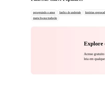
plaza en el concurso l
perseguindo o amor
fanfics de undertale
histórias engraçad
maria hwasa tradução
Explore 
Acesso gratuito
leia em qualque