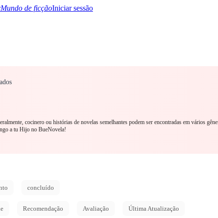
Mundo de ficção
Iniciar sessão
ados
TQ+
YA/TEEN
Paranormal
Mistério/Thriller
Oriental
Jogos
História
MM R
 Geralmente, cocinero ou histórias de novelas semelhantes podem ser encontradas em vários gêne
engo a tu Hijo no BueNovela!
nto
concluído
de
Recomendação
Avaliação
Última Atualização