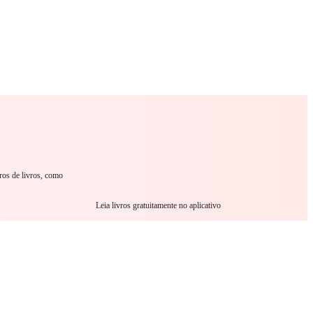
omance
Sci-Fi
Guerra
Outro
ros de livros, como
Leia livros gratuitamente no aplicativo