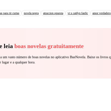
levándola a un abismo sin fondo en el que no sabe si podrá salir de él.
as para rir curtas
novela negra
atraccion opuesta
vi x caitlyn fanfic
amor verdadero
e leia
boas novelas gratuitamente
 a um vasto número de boas novelas no aplicativo BueNovela. Baixe os livros q
r lugar e a qualquer hora.