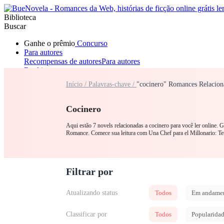
Biblioteca
Buscar
Ganhe o prêmio
Concurso
Para autores
Recompensas de autores
Para autores
Ranking
Navegar
Início /
Palavras-chave /
"cocinero" Romances Relacion
Novelas
Contos Curtos
Todos
Romance
Lobisomem
Máfia
Sistema
Fantasia
Urbano
LGB
Cocinero
Aqui estão 7 novels relacionadas a cocinero para você ler online.
Romance. Comece sua leitura com Una Chef para el Millonario: T
Filtrar por
Atualizando status
Todos
Em andame
Classificar por
Todos
Popularida