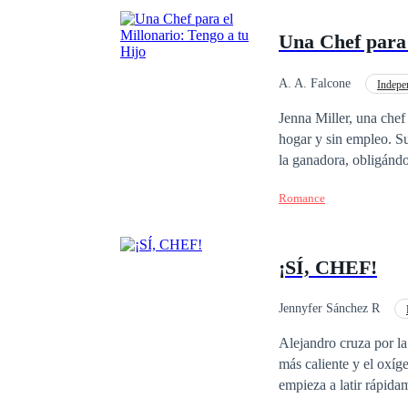
Una Chef para 
A. A. Falcone
Indepe
Poder Femenino
Jenna Miller, una chef gran talento y madre soltera, se enfrenta a la adversidad tras un incendio que la deja si
hogar y sin empleo. Su
la ganadora, obligándo
chef y crítico gastronó
Romance
David Whitmore, casad
él no recuerda, comien
en secreto que David e
¡SÍ, CHEF!
familia Whitmore, donde l
que David descubra la 
¿Podrán encontrar la f
Jennyfer Sánchez R
Ritmo Rápido
C
Alejandro cruza por la
más caliente y el oxíg
empieza a latir rápidam
hasta que aquel hombre