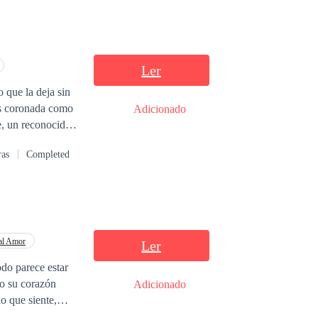
Ler
 es coronada como
Adicionado
e, un reconocido
rcial de memoria.
ras
Completed
na, cuya conexión
cha por mantener
ámica de la
e
erdonar y amar?
al Amor
Ler
odo parece estar
mo su corazón
Adicionado
lo que siente,
ta en odio y