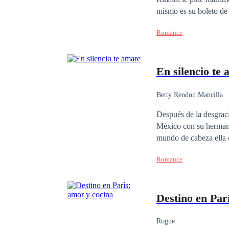
mismo es su boleto de 
posesión de su herenci
Romance
tampoco la que desea,
atrevido a tener nunca
interesarse por su sub
En silencio te
Joseph decide ayudarlo
contra de su buen juici
con su sub chef? ¿Es 
Betty Rendon Mancilla
Después de la desgraci
México con su hermana
mundo de cabeza ella e
pues era algo insegura
Romance
acompañarla a todas pa
que no la dejaran sali
siempre tenía la presi
Destino en Par
vida ella pudo ser lib
vida donde conoce a F
detalle su exesposa y s
Rogue