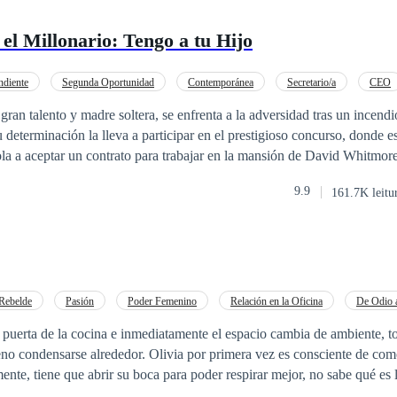
el Millonario: Tengo a tu Hijo
ndiente
Segunda Oportunidad
Contemporánea
Secretario/a
CEO
Pasión
Embarazo
n
 determinación la lleva a participar en el prestigioso concurso, donde
la a aceptar un contrato para trabajar en la mansión de David Whitmor
mico, quien, tras un trágico accidente, vive paralítico y con pérdida pa
9.9
161.7K leitu
o con Madison, ha cerrado su corazón al amor, pero la llegada de Jen
za a despertar emociones que él creía perdidas. Jenna, por su parte, lu
s realmente el padre de su hijo, mientras se sumerge en la compleja din
os secretos acechan en cada esquina, amenazando con salir a la luz. ¿Será posibl
verdad sobre su hijo y aun así encuentre espacio en su corazón para p
elicidad, a pesar de todo?
Rebelde
Pasión
Poder Femenino
Relación en la Oficina
De Odio 
EO
Secretario/a
 puerta de la cocina e inmediatamente el espacio cambia de ambiente, t
eno condensarse alrededor. Olivia por primera vez es consciente de co
ente, tiene que abrir su boca para poder respirar mejor, no sabe qué es 
 con esa azul y feroz mirada es nombrado chef jefe y ella se ve envuel