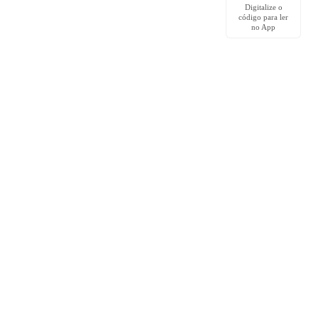
Digitalize o
código para ler
no App
Comunidade
Grupo no Facebook
Download