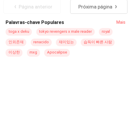
cuidando da minha segurança. Matteo Conti Ele, me
Página anterior
Próxima página
rejeita como o fogo que queima suas mãos quando me
toca. O que ele não sabia, é que não ia desistir dele.
Palavras-chave Populares
Mais
MATTEO CONTI Eu fiz um juramento quando fui iniciado,
nunca olhar o que não foi destinando a ser teu. Nunca
toga x deku
tokyo revengers x male reader
royal
tocar uma mulher que não te pertence. Eu falhei. Bailey
인외존재
renacido
재미있는
습득이 빠른 사람
Cooper Ross foi minha devoção. Agora, eu tenho um
Ross furioso, com uma arma apontada para minha
이상한
mxg
Apocalipse
cabeça. Ele deseja meu sangue. Ele exige minha morte,
Será que meu Capo Marcos Bellucci irá me salvar? Ou
para evitar uma guerra com sua família, ele cederá o
desejo do Ross?