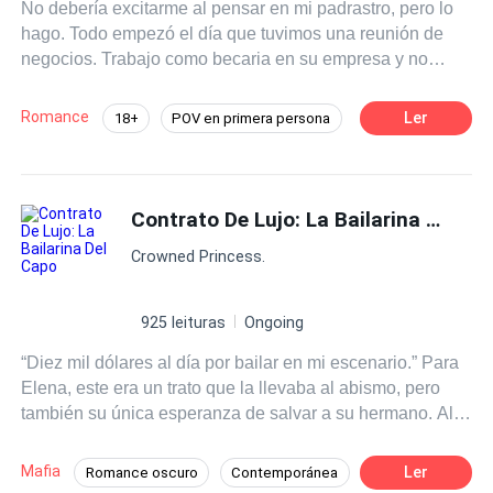
No debería excitarme al pensar en mi padrastro, pero lo
preciso.
hago. Todo empezó el día que tuvimos una reunión de
negocios. Trabajo como becaria en su empresa y no
pude evitar imaginar sus largos y delgados dedos
follándome. Me llamo Emma y no, no soy una modelo
Romance
Ler
18+
POV en primera persona
guapa. Soy lo que se llama una friki, una empollona y
Pasión
CEO
Secretario/a
Celoso
una chica tímida. Pero esta chica tímida quiere que la
doble sobre su mesa y hará cualquier cosa por ser su
Diferencia de Edad
Amor Prohibido
puta. Incluso si eso significa quitar a mi madre de en
Contrato De Lujo: La Bailarina Del Capo
Relación oculta
medio.
Crowned Princess.
925 leituras
Ongoing
“Diez mil dólares al día por bailar en mi escenario.” Para
Elena, este era un trato que la llevaba al abismo, pero
también su única esperanza de salvar a su hermano. Al
principio pensó que solo era la bailarina personal de
Marion Moretti, un despiadado jefe de la mafia en la cima
Mafia
Ler
Romance oscuro
Contemporánea
del poder de la ciudad, con una mirada fría como el