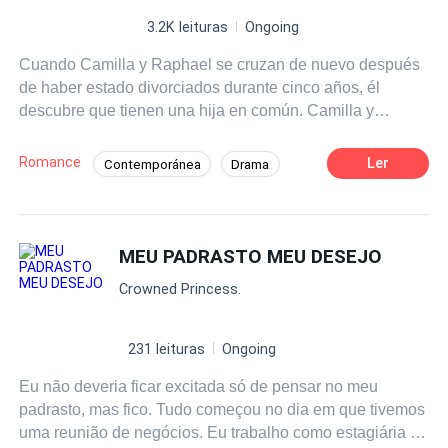
3.2K leituras
Ongoing
Cuando Camilla y Raphael se cruzan de nuevo después
de haber estado divorciados durante cinco años, él
descubre que tienen una hija en común. Camilla y
Raphael se ven obligados a unirse para criar juntos a su
hija. Con el paso del tiempo, se dan cuenta de que
Romance
Ler
Contemporánea
Drama
todavía tienen sentimientos el uno por el otro. ¿Le dará
Ritmo Rápido
CEO
ella al hombre que una vez le rompió el corazón una
segunda oportunidad o dejarán que su pasado detenga
Hombre arrepentido
Exnovia
Traición
su futuro?
MEU PADRASTO MEU DESEJO
Divorcio
Perdón
Crowned Princess.
231 leituras
Ongoing
Eu não deveria ficar excitada só de pensar no meu
padrasto, mas fico. Tudo começou no dia em que tivemos
uma reunião de negócios. Eu trabalho como estagiária na