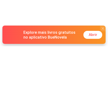
Explore mais livros gratuitos
Abrir
no aplicativo BueNovela
Hot Genres
Romance
Recursos
Lobisomem
Palavras-chave
Redes sociais
Máfia
Pesquisas importantes