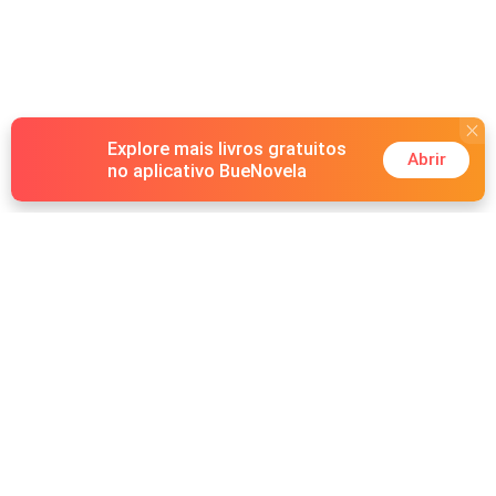
Explore mais livros gratuitos
Abrir
no aplicativo BueNovela
Hot Genres
Romance
Recursos
Lobisomem
Palavras-chave
Redes sociais
Máfia
Pesquisas importantes