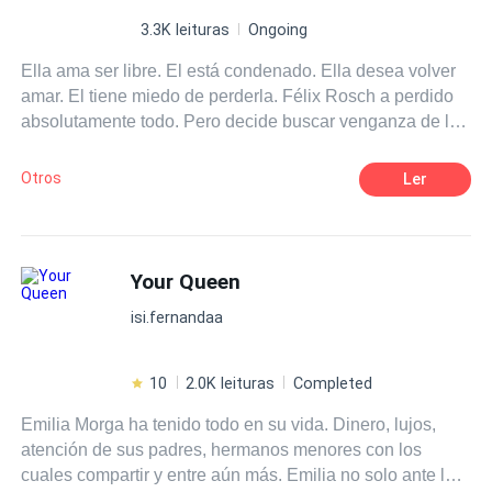
3.3K leituras
Ongoing
Ella ama ser libre. El está condenado. Ella desea volver
amar. El tiene miedo de perderla. Félix Rosch a perdido
absolutamente todo. Pero decide buscar venganza de la
persona que le arrebató su felicidad sin saber que la vida
daría un sinnúmero de vueltas. Acompaña a esta pareja
Otros
Ler
mientras buscan la paz que ambos necesitan. Segunda
parte de "Se busca caballero".
Your Queen
isi.fernandaa
10
2.0K leituras
Completed
Emilia Morga ha tenido todo en su vida. Dinero, lujos,
atención de sus padres, hermanos menores con los
cuales compartir y entre aún más. Emilia no solo ante la