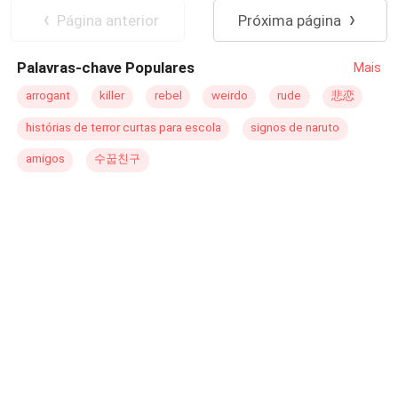
suas escolhas? Mesmo tudo dizendo não, o nosso
Campus
Página anterior
Próxima página
coração já tem um destino certo, e o de Monica não foi
diferente.
Palavras-chave Populares
Mais
arrogant
killer
rebel
weirdo
rude
悲恋
histórias de terror curtas para escola
signos de naruto
amigos
수꿉친구