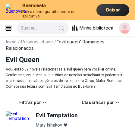
Buenovela
Baixar
Baixe o livro gratuitamente no
aplicativo
Minha biblioteca
Buscar...
Inicio /
Palavras-chave /
"evil queen" Romances
Relacionados
Evil Queen
Aqui estão 59 novels relacionadas a evil queen para você ler online.
Geralmente, evil queen ou histórias de novelas semelhantes podem ser
encontradas em vários gêneros de livros, como Otros, Mafia, Romance.
Comece sua leitura com Evil Temptation no BueNovela!
Filtrar por
Classificar por
Evil Temptation
Mary Ishakov ❤️