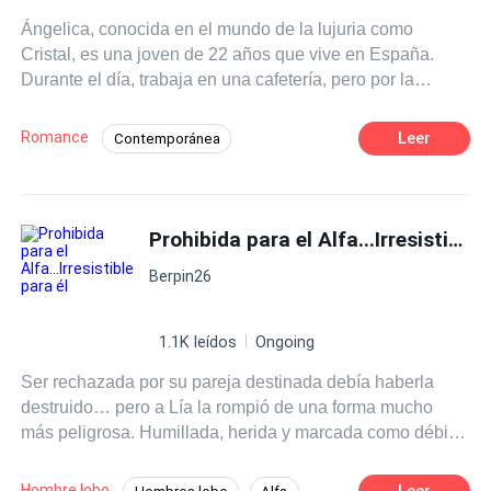
Ángelica, conocida en el mundo de la lujuria como
Cristal, es una joven de 22 años que vive en España.
Durante el día, trabaja en una cafetería, pero por la
noche, se convierte en stripper. No es una elección
voluntaria; ha caído en las garras de la mafia blanca.
Romance
Leer
Contemporánea
Luciano De Lucca, un poderoso mafioso temido en toda
Romance oscuro
Mafia
Europa, no se deja intimidar por nadie. Sin embargo, todo
cambia cuando presencia el sensual baile de la bella
POV en primera persona
Venganza
Ángelica. Algo extraño despierta en él, llevándolo a
Prohibida para el Alfa...Irresistible para él
CEO
Traición
Perdón
enfrentarse a problemas con la misma mafia blanca.
Despiadado
Berpin26
1.1K leídos
Ongoing
Ser rechazada por su pareja destinada debía haberla
destruido… pero a Lía la rompió de una forma mucho
más peligrosa. Humillada, herida y marcada como débil
ante la manada, su vida parecía condenada al
desprecio… hasta que algo dentro de ella despertó. Algo
Hombre lobo
Leer