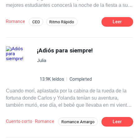
mejores estudiantes conocerá la noche de la fiesta a su
príncipe azul que llegará para rescatarla de uno de sus
excompañeros. Steve no podrá resistirse a los encantos
Romance
Leer
CEO
Ritmo Rápido
de esa pelirroja con ese vestido de fiesta que por azares
Contemporánea
Independiente
de la vida termina desde esa noche en su departamento y
que simplemente llegó para quedarse.
Poder Femenino
¡Adiós para siempre!
Julia
13.9K leídos
Completed
Cuando morí, aplastada por la cabina de la rueda de la
fortuna donde Carlos y Yolanda tenían su aventura,
también murió, ese día, el bebé que llevaba en mi vientre.
Yolanda, manipuló a Carlos para que me sacara el bebé
y se lo diera a ella, robándose también mi teléfono que
Cuento corto · Romance
Leer
Romance Amargo
luego usó para difamarme y convencer a Carlos de que
Reconquista Desesperada
Arrepentirse
no me buscara. Cuando Carlos descubrió que el cuerpo