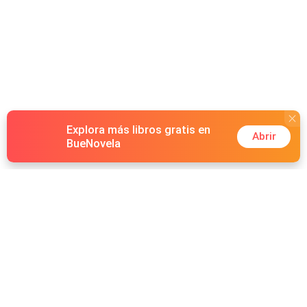
Explora más libros gratis en
Abrir
BueNovela
Hot Genres
Romance
Recursos
Hombre lobo