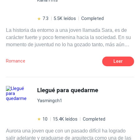
7.3
5.5K leídos
Completed
La historia da entorno a una joven llamada Sara, es de
carácter fuerte y poco femenina hacia la sociedad. En su
momento de juventud no lo ha gozado tanto, más aún
que la vida le da un giro de 360°, ya que pasó un
momento trágico y para nada dichoso, en la cual quiere
Romance
Leer
ocultarlo a toda cosa y para colmo, tendrá que soportar
los malos tratos en su instituto. Por otro lado está Noah,
un chico con apariencia femenina, amable y que no le
afecta la opinión de los demás. Al igual que Sara, oculta
Llegué para quedarme
un secreto, en la cual pertenece a una familia de la mafia.
Yasmingch1
Cómo todos los seres humanos tienen secretos que no
son fáciles de hablar. ¿El destino los unirá a estos dos
jóvenes?
10
15.4K leídos
Completed
Aurora una joven que con un pasado difícil ha logrado
salir adelante y graduarse de arquitecta como una de las