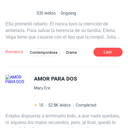
535 leídos
Ongoing
Ella prometió odiarlo. Él nunca tuvo la intención de
anhelarla. Para salvar la herencia de su familia, Elena
Vega tiene que casarse con el tipo que la rompió. Julian
Thorne es un millonario frío y calculador. Su propuesta es
directa pero cruel: un año de matrimonio perfecto y
Romance
Leer
Contemporánea
Drama
público a cambio de la seguridad de su familia. No hay
Amor y odio
CEO
Chica buena
sentimientos ni verdadera cercanía; todo es un
espectáculo para las cámaras. Ella entra en su mundo de
Heredero / Heredera
lujo frío, aferrándose a su ira como su única protección.
AMOR PARA DOS
Matrimonio por Contrato
De Odio al Amor
Pero la línea que separa su amor falso de una tensión
Relación Retorcida
Mary Ere
real y vertiginosa comienza a difuminarse. Un contacto
duradero, un beso robado en la oscuridad y secretos
susurrados en la oscuridad... Ninguna de estas cosas
10
52.8K leídos
Completed
estaba escrita con letras minúsculas. Lo más peligroso
Estaba dispuesta a terminarlo todo, a que nada quedara,
para ellos en este momento no es que se descubra su
ni siquiera los malos recuerdos, pero, al final, quedó lo
mentira; sino la horrible y inequívoca verdad: están