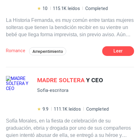
10
115.1K leídos
Completed
La Historia Fernanda, es muy común entre tantas mujeres
solteras que tienen la bendición recibir en su vientre un
bebé que llega forma imprevista, sin previo aviso. Aún
así, sin importarle la manera como fue concebido deciden
continuar con su embarazo, a pesar de las dificultades,
Romance
Leer
Arrepentimiento
de los atropellos, de las humillaciones que ser
madre
Poder Femenino
Despiadado
Pasión
soltera
les va a ocasionar. Fernanda, joven talentosa, con
grandes sueños, sueños que se detienen un poco por la
Independiente
Perdón
llegada de un hijo que llegó de manera inesperada, pero
MADRE SOLTERA
Y CEO
Romance oscuro
Amor de casados
luego se convirtió en una bendición, le dio el necesario
Rebelde
Sofia-escritora
para seguir adelante, hijo que fue concebido con amor,
pero aún así este amor no fue suficiente para mantener
su relación, por esa razón decide huir con el niño en su
9.9
111.1K leídos
Completed
vientre. Fernanda representa a esas mujeres valientes,
Sofía Morales, en la fiesta de celebración de su
decididas, que no se acobardan antes la llegada de un
graduación, ebria y drogada por uno de sus compañeros
hijo, que aparece sin ser invitado, pero que luego
quien intentó abusar de ella, se entregó a su héroe y
representa su razón de vivir, el invitado especial de su