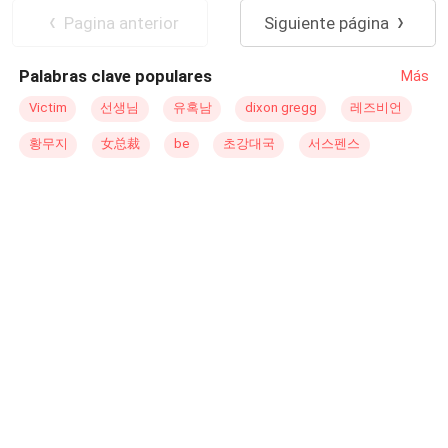
jefes y sus dos socios, no vayan a cobrarse lo que me
Segunda Oportunidad
Reverse Harem
Pagina anterior
Siguiente página
están ofreciendo… ¿Existen los finales felices, o esta
será otra decepción, para esta
madre soltera
agotada y
Palabras clave populares
Más
decepcionada?
Victim
선생님
유혹남
dixon gregg
레즈비언
황무지
女总裁
be
초강대국
서스펜스