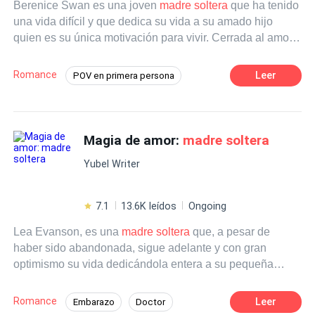
Berenice Swan es una joven
madre soltera
que ha tenido
una vida difícil y que dedica su vida a su amado hijo
quien es su única motivación para vivir. Cerrada al amor,
no desea volver a involucrarse con ningún hombre
después de haber sido abandonada por aquel que le juro
Romance
Leer
POV en primera persona
amor eterno. Emerson Harker, es un hombre
Independiente
Matrimonio por Contrato
multimillonario de actitud fría y déspota, que ha perdido a
sus padres para después de ello convertirse en un
Poder Femenino
Secretario/a
hombre receloso del mundo. Sin embargo, la vida de
Magia de amor:
madre soltera
Traición
Ritmo Rápido
CEO
ambos cambiara, cuando el destino reúna a jefe y
Amor de casados
Yubel Writer
asistente en la vida fuera del trabajo, y sus caminos
terminen entrelazados. Emerson aprenderá a confiar en
los demás en los brazos de aquella
madre soltera
y su
7.1
13.6K leídos
Ongoing
pequeño hijo.
Lea Evanson, es una
madre soltera
que, a pesar de
haber sido abandonada, sigue adelante y con gran
optimismo su vida dedicándola entera a su pequeña
Halia, su hija de tres años que funciona como un
repelente de hombres. Resignada a nunca encontrar de
Romance
Leer
Embarazo
Doctor
nuevo el amor pues nadie quiere estar con una
madre