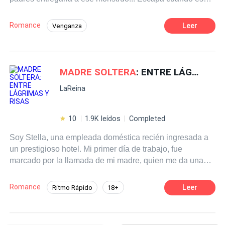
obligada a abortar su bebé. Años más tarde la chica no
es la misma de antes es una importante CEO que llega a
Romance
Leer
Venganza
su cuidad natal para buscar venganza por élla y su
Matrimonio por Contrato
Contemporánea
pequeño.
CEO
Romance oscuro
Ritmo Rápido
MADRE SOLTERA
: ENTRE LÁGRIMAS Y RISAS
Traición
LaReina
10
1.9K leídos
Completed
Soy Stella, una empleada doméstica recién ingresada a
un prestigioso hotel. Mi primer día de trabajo, fue
marcado por la llamada de mi madre, quien me da una
hora, para recoger a mis hijos, pues ella no los podrá
cuidar más… Llorando, pienso renunciar al trabajo,
Romance
Leer
Ritmo Rápido
18+
cuando uno de los gemelos millonarios y jefe inmediato,
Romance oscuro
CEO
Inteligente
pone solución al problema, ofreciendo alojamiento para
mis hijos y para mí. Apenas puedo creer, que los gemelos
Madre soltera
Erótico