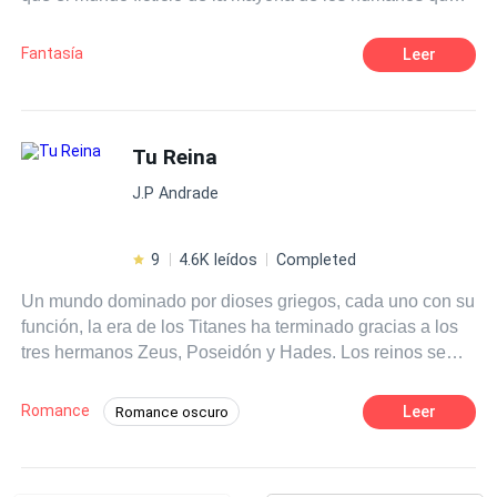
son inconscientes de su existencia real en el mundo,
secreto en su sangre que podría convertir ese amor
porque no conocen las profundidades de la oscuridad
naciente en cenizas. ¿Podrá el amor de un Rey salvarla
Fantasía
Leer
como muchos otros. Esto es porque existen
de su pasado? ¿O será ella la debilidad que finalmente lo
organizaciones que procuran el equilibrio y la
destruya?
supervivencia del ser humano en cuanto a estas razas se
refiere y que podrían fácilmente desaparecerlos de la faz
Tu Reina
de la tierra. Pero nadie comprende aun las bases de su
J.P Andrade
oscura existencia y mucho menos el por qué estos seres
son tan agresivos. Pero así son los seres humanos. Les
aterroriza cualquier aspecto que amenace su existencia
9
4.6K leídos
Completed
sin importar que esta sea la cadena alimenticia, la
Un mundo dominado por dioses griegos, cada uno con su
supervivencia del más fuerte: la realidad del mundo
función, la era de los Titanes ha terminado gracias a los
animal al que creen que no pertenecen. Y ellos se
tres hermanos Zeus, Poseidón y Hades. Los reinos se
defienden de esos "monstruos", arrinconándolos hacia la
dividieron y Hades gobierna el inframundo siendo temido
extinción. Hay más de un Drácula y una Draculina en el
por la mayoría de los dioses y por supuesto también
mundo, pero no todos son iguales. Ellos temen al poder
Romance
Leer
Romance oscuro
despreciado, en este escenario Perséfone nace siempre
más grande. Ellos temen a la divinidad.
Ritmo Rápido
Drama
Dominante
protegida por la madre, pero esta no es la historia original
del mito, no querido lector. En esta historia no puedes
Amor Prohibido
Primer Amor