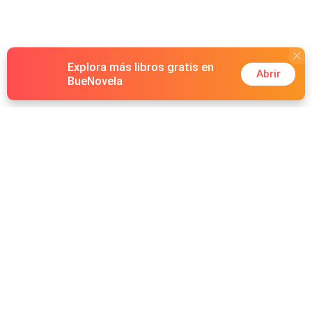
Explora más libros gratis en
Abrir
BueNovela
Hot Genres
Romance
Recursos
Hombre lobo
Palabras clave
Redes Sociales
Mafia
Búsquedas calientes
Facebook grupo
Sistema
Follow Us
Reseñas de libros