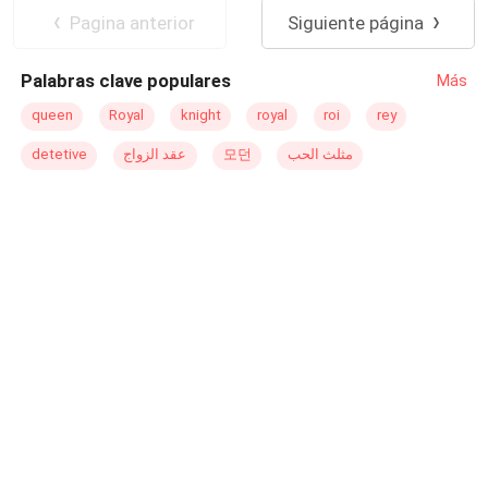
decidir de inmediato quién es un villano y quién es un
De Odio al Amor
Pagina anterior
Siguiente página
buen tipo. Aquí no solo cuenta cómo Perséfone viajó al
inframundo, sino también cómo se convirtió en guerrera,
Palabras clave populares
Más
¿Hades realmente la ama? ¿Y tu mejor amiga está
realmente enamorada de ella? ¿Y podrá detenerlo toda
queen
Royal
knight
royal
roi
rey
la guerra mortal? En el proceso, todos pierden algo, su
detetive
عقد الزواج
모던
مثلث الحب
inocencia, su corazón. Al final, ¿hasta dónde llega
Perséfone para evitar más muertes? Ven a ver esto y
mucho más en este mundo mitológico de "TU REINA".
Esta es una historia basada en el mito de Hades y
Perséfone, pero no sigue todos los eventos del mito
original, la mayoría de las cosas fueron completamente
inventadas por mí y también incluyen otros mitos.