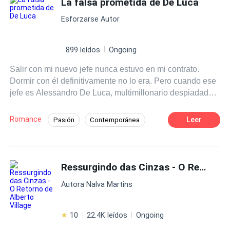
La falsa prometida de De Luca
Enredo Acelerado
Adolescente
proposta no mínimo irrecusável a Thomas.
Esforzarse Autor
899 leídos
Ongoing
Salir con mi nuevo jefe nunca estuvo en mi contrato.
Dormir con él definitivamente no lo era. Pero cuando ese
jefe es Alessandro De Luca, multimillonario despiadado,
heredero de la familia mafiosa más poderosa de Nueva
York y el niño que una vez prometió protegerme para
Romance
Leer
Pasión
Contemporánea
siempre, nada permanece falso por mucho tiempo. Mi
Romance oscuro
Dominante
Mafia
nombre es Isabella Rossi. Hace tres meses salí corriendo
de nuestra pequeña ciudad siciliana con nada más que
Inteligente
Matrimonio Exprés
una maleta y un corazón roto. Pensé que había dejado
Ressurgindo das Cinzas - O Retorno de Alberto Village
Amor Prohibido
Embarazo
atrás el pasado cuando conseguí el trabajo de mis
Autora Nalva Martins
sueños en De Luca Enterprises y en un pequeño
apartamento en Manhattan. Luego entré en la sala de
juntas ejecutivas y lo vi, Alessandro, ahora el CEO frío y
10
22.4K leídos
Ongoing
letal que firma acuerdos de miles de millones de dólares