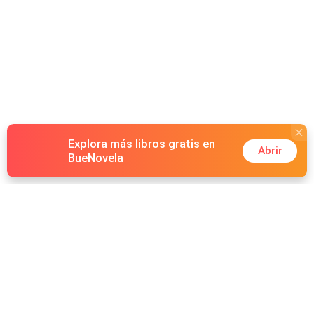
Explora más libros gratis en
Abrir
BueNovela
Hot Genres
Romance
Recursos
Hombre lobo