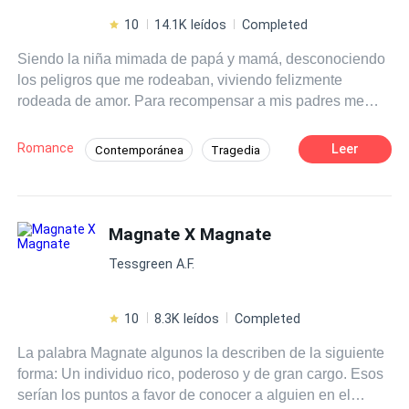
10
14.1K leídos
Completed
Siendo la niña mimada de papá y mamá, desconociendo
los peligros que me rodeaban, viviendo felizmente
rodeada de amor. Para recompensar a mis padres me
gradué con honores, sin imaginarme que el día de mi
cumpleaños mi vida daría un giro inesperado. Entre las
Romance
Leer
Contemporánea
Tragedia
sombras un enemigo de mis padres me acechaba como
Aventurera
Identidad oculta
si yo fuera la presa de algún animal salvaje. Maquinaba
mi destino, uno que no se lo deseo ni a mi peor enemiga,
Héroe / Heroína:
Hija de Magnate
fui raptada y llevada a un país desconocido para mí, viví
Magnate X Magnate
Venganza
Ventaja Especial
los horrores que mi vista nunca se imaginó ver. Mire
Amor a Primera Vista
Tessgreen A.F.
cómo las jóvenes eran tratadas como un pedazo de carne
para satisfacer a las mentes perversas y lujuriosas de los
hombres. Ver cómo deseaban desnudarnos y llevarnos a
10
8.3K leídos
Completed
situaciones donde la mente de una chica inocente y pura
La palabra Magnate algunos la describen de la siguiente
jamás se le ha cruzado por la cabeza. ¿Quieres saber
forma: Un individuo rico, poderoso y de gran cargo. Esos
cómo me aferre a la vida? ¿Quién Dios puso en mi
serían los puntos a favor de conocer a alguien en el
camino para salir de ese sitio? Y ¿De como me arme de