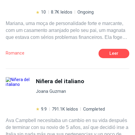
10
8.7K leídos
Ongoing
Mariana, uma moça de personalidade forte e marcante,
com um casamento arranjado pelo seu pai, um magnata
que estava com sérios problemas financeiros. Ela foge
em busca da sua liberdade, mas não imaginava que
nessa fuga iria encontrar seu verdadeiro amor, terá vários
Romance
Leer
desencontros e confusões, para se unir a esse amor. Seu
pai não dará descanso até encontra-la, para que cumpra
o contrato de casamento, seria a salvação da sua
empresa, mesmo que para isso tivesse que sacrificar sua
Niñera del italiano
filha. Era uma questão de honra para ele. Mas Mariana
Joana Guzman
lutaria até o fim, pela sua liberdade, principalmente agora
que tinha encontrado seu amor.
9.9
791.1K leídos
Completed
Ava Campbell necesitaba un cambio en su vida después
de terminar con su novio de 5 años, así que decidió irse a
Italia sin nada más que sus pertenencias y un poco de