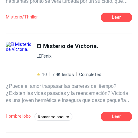
habitantes pronto se verá turbada por un suicidio, que
dejará a descubierto dos crímenes horribles y junto con
ellos algo más perverso, antiguo y maligno, ligado a la
Misterio/Thriller
Leer
tormentosa historia local, un secreto que nunca debería
ser revelado.
El Misterio de Victoria.
LEFenix
10
7.4K leídos
Completed
¿Puede el amor traspasar las barreras del tiempo?
¿Existen las vidas pasadas y la reencarnación? Victoria
es una joven hermética e insegura que desde pequeña
tiene pesadillas vividas donde ve seres que ella describe
como "ángeles y demonios en forma de lobos"; sin
Hombre lobo
Leer
Romance oscuro
embargo, no solo ve a estas criaturas, también contempla
Adolescente
Licántropo
Drama
escenas de vidas pasadas, que le susurran la historia de
un amor trágico. Las visiones logran que Victoria se
Chica mala
Universo Alterno