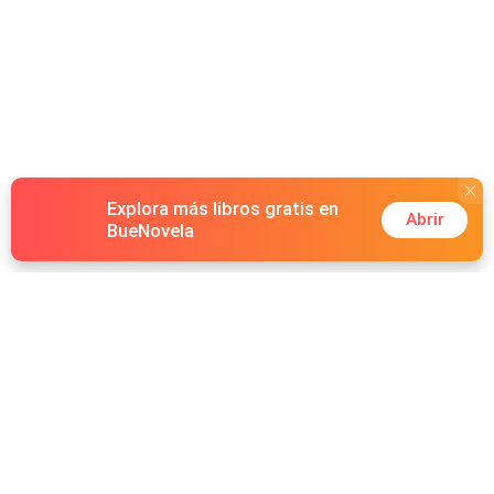
Explora más libros gratis en
Abrir
BueNovela
Hot Genres
Romance
Recursos
Hombre lobo