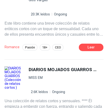
cruda, culos expuestos, gemidos ahogados y orgasmos
que desafían todo lo correcto. Celos, traición, dominación
y placeres sucios que mojan el coño más rápido de lo
20.3K leídos
Ongoing
que la conciencia puede protestar. Todo está mal. Todo
Este libro contiene una breve colección de relatos
está deliciosamente prohibido. Y todo te hará correrte sin
eróticos cortos con un toque de sensualidad. Cada uno
piedad. ¿Te atreves a abrir estas páginas?
de ellos presenta encuentros únicos y casuales entre los
personajes despertando pasiones prohibidas. No es
necesario leer alguna otra de mis novelas para entender
Romance
Leer
Pasión
18+
CEO
estos relatos. **Las historias aquí narradas son ficción y
Heredero / Heredera
Multimillonario
producto de mi imaginación. La reproducción total o
parcial de este material queda prohibida.
Diferencia de Edad
Infidelidad
DIARIOS MOJADOS GUARROS (Colección de relatos cortos )
Aventura de Una Noche
MISS EM
2.6K leídos
Ongoing
Una colección de relatos cortos y sensuales. **** Él
empieza a embestir con fuerza, entrando y saliendo cada