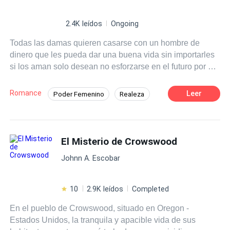
2.4K leídos
Ongoing
Todas las damas quieren casarse con un hombre de
dinero que les pueda dar una buena vida sin importarles
si los aman solo desean no esforzarse en el futuro por el
dinero, no piensan en poder salir adelante por su propios
medios aunque en esta sociedad tan machista es muy
Romance
Leer
Poder Femenino
Realeza
difícil ser una mujer independiente.
Inteligente
El Misterio de Crowswood
Johnn A. Escobar
10
2.9K leídos
Completed
En el pueblo de Crowswood, situado en Oregon -
Estados Unidos, la tranquila y apacible vida de sus