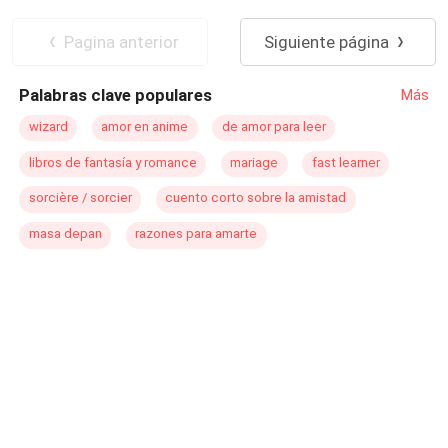
follen tus hermanastros, ¿verdad?
Pagina anterior
Siguiente página
Palabras clave populares
Más
wizard
amor en anime
de amor para leer
libros de fantasía y romance
mariage
fast learner
sorcière / sorcier
cuento corto sobre la amistad
masa depan
razones para amarte