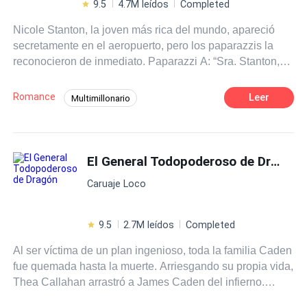
9.5
4.7M leídos
Completed
Nicole Stanton, la joven más rica del mundo, apareció
secretamente en el aeropuerto, pero los paparazzis la
reconocieron de inmediato. Paparazzi A: “Sra. Stanton,
¿por qué terminó su matrimonio de tres años con el Sr.
Ferguson?”. Ella sonrió y dijo: “Porque tengo que heredar
Romance
Leer
Multimillonario
mi propia fortuna familiar de mil millones de dólares…”
Desafío a las Expectativas
Paparazzi B: “¿Dicen que has estado saliendo con un
montón de chicos en un mes, ¿verdad?” Antes de que la
Poder Femenino
CEO
heredera multimillonaria pudiera hablar, una voz seria
El General Todopoderoso de Dragón
Contemporánea
Familia adinerada
llegó desde lejos. "No, son todas noticias falsas". Eric
Caruaje Loco
Ferguson apareció entre la multitud. “También tengo una
propiedad que vale mil millones de dólares. Sra. Stanton,
¿por qué no hereda la fortuna de mi familia?
9.5
2.7M leídos
Completed
Al ser víctima de un plan ingenioso, toda la familia Caden
fue quemada hasta la muerte. Arriesgando su propia vida,
Thea Callahan arrastró a James Caden del infierno.
Luego de diez años, James regresa triunfalmente con dos