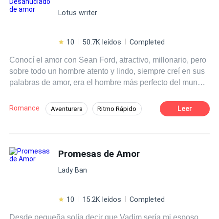
enfrentarlo todo por recuperar a su verdadero amor.
Contemporánea
Lotus writer
10
50.7K leídos
Completed
Conocí el amor con Sean Ford, atractivo, millonario, pero
sobre todo un hombre atento y lindo, siempre creí en sus
palabras de amor, era el hombre más perfecto del mundo
para mí hasta que después de tres años de matrimonio lo
encontré con su asistente en la cama. Fue decepcionante
Romance
Leer
Aventurera
Ritmo Rápido
y la primera de muchas veces que me lastimará aunque
Divorcio
Arrepentimiento
Comedia
dicen que el karma existe, cuando llegó con una noticia
soprendente no se lo hubiera deseado. Margareth Ford...
Diferencia de Edad
Independiente
perdón la costumbre, Margareth O'Neill
Promesas de Amor
CEO
Lady Ban
10
15.2K leídos
Completed
Desde pequeña solía decir que Vadim sería mi esposo