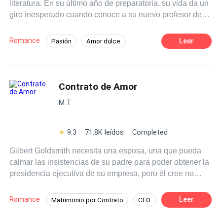
literatura. En su último año de preparatoria, su vida da un
giro inesperado cuando conoce a su nuevo profesor de
literatura, el Sr. Martínez, un hombre carismático y
talentoso que despierta en ella una admiración profunda.
Romance
Leer
Pasión
Amor dulce
A medida que las clases avanzan Clara se siente cada
Chica buena
Profesor
vez más atraída por su forma de enseñar y su manera de
ver el mundo.
Diferencia de Edad
Campus
Contrato de Amor
Primer Amor
M.T
9.3
71.8K leídos
Completed
Gilbert Goldsmith necesita una esposa, una que pueda
calmar las insistencias de su padre para poder obtener la
presidencia ejecutiva de su empresa, pero él cree no
necesitar una mujer estable a sus 35 años, cuando tiene
a todas las mujeres de New York a sus pies. Ya que no
Romance
Leer
Matrimonio por Contrato
CEO
tiene opción, consigue una chica que él cree será la
Mujeriego
Amor dulce
indicada para las expectativas de su padre, sin embargo,