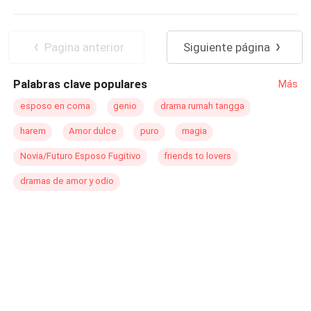
Romance oscuro
Comedia
CEO
Independiente
Pagina anterior
Siguiente página
Palabras clave populares
Más
esposo en coma
genio
drama rumah tangga
harem
Amor dulce
puro
magia
Novia/Futuro Esposo Fugitivo
friends to lovers
dramas de amor y odio