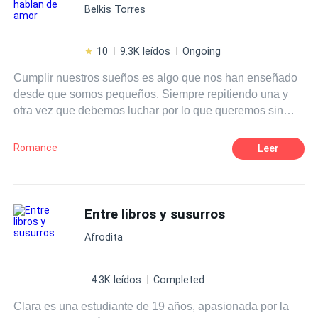
Belkis Torres
10
9.3K leídos
Ongoing
Cumplir nuestros sueños es algo que nos han enseñado
desde que somos pequeños. Siempre repitiendo una y
otra vez que debemos luchar por lo que queremos sin
importar lo que cueste. Eso era justo lo que Isla Harper
tenía en mente cuando se subió a un avión para ir al otro
Romance
Leer
extremo del país, para perseguir eso que tanto anhelaba.
Lo que no se imaginó jamás era que, junto con los logros
de su naciente carrera como escritora vendrían muchas
cosas más, nuevas amistades, nuevos gustos, pero sobre
Entre libros y susurros
todo, algo sobre lo que solamente había escrito y leído: el
Afrodita
amor. ¿Es posible que los sueños se cumplan? Pero,
sobre todo, ¿puede ir el amor de la mano de nuestros
deseos?
4.3K leídos
Completed
Clara es una estudiante de 19 años, apasionada por la