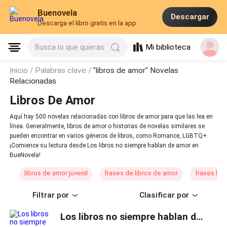
Buenovela
Descargar
Descarga el libro gratis en la app
Mi biblioteca
Busca lo que quieras
Inicio /
Palabras clave /
"libros de amor" Novelas
Relacionadas
Libros De Amor
Aquí hay 500 novelas relacionadas con libros de amor para que las lea en
línea. Generalmente, libros de amor o historias de novelas similares se
pueden encontrar en varios géneros de libros, como Romance, LGBTQ+.
¡Comience su lectura desde Los libros no siempre hablan de amor en
BueNovela!
libros de amor juvenil
frases de libros de amor
frases lib
Filtrar por
Clasificar por
Los libros no siempre hablan de amor