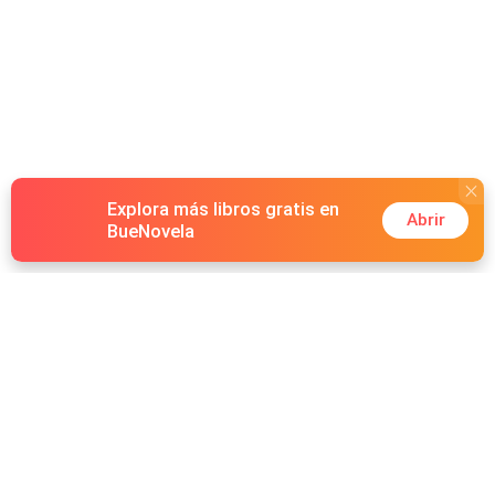
Explora más libros gratis en
Abrir
BueNovela
Hot Genres
Romance
Recursos
Hombre lobo