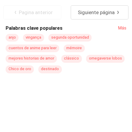
quién intencionalmente la ha hecho acudir a él por
Diferencia de Edad
Pasión
Venganza
ayuda.
Rebelde
CEO
Independiente
Pagina anterior
Siguiente página
Palabras clave populares
Más
anjo
vingança
segunda oportunidad
cuentos de anime para leer
mémoire
mejores historias de amor
clássico
omegaverse lobos
Chico de oro
destinado