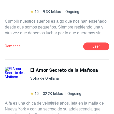
10
9.3K leídos
Ongoing
Cumplir nuestros sueños es algo que nos han enseñado
desde que somos pequeños. Siempre repitiendo una y
otra vez que debemos luchar por lo que queremos sin
importar lo que cueste. Eso era justo lo que Isla Harper
tenía en mente cuando se subió a un avión para ir al otro
Romance
Leer
extremo del país, para perseguir eso que tanto anhelaba.
Lo que no se imaginó jamás era que, junto con los logros
de su naciente carrera como escritora vendrían muchas
cosas más, nuevas amistades, nuevos gustos, pero sobre
El Amor Secreto de la Mafiosa
todo, algo sobre lo que solamente había escrito y leído: el
Sofía de Orellana
amor. ¿Es posible que los sueños se cumplan? Pero,
sobre todo, ¿puede ir el amor de la mano de nuestros
deseos?
10
32.2K leídos
Ongoing
Alfa es una chica de veintitrés años, jefa en la mafia de
Nueva York y con un secreto de su adolescencia que