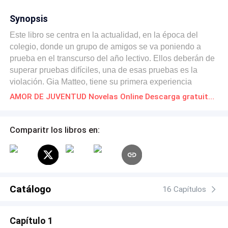
Synopsis
Este libro se centra en la actualidad, en la época del
colegio, donde un grupo de amigos se va poniendo a
prueba en el transcurso del año lectivo. Ellos deberán de
superar pruebas difíciles, una de esas pruebas es la
violación. Gia Matteo, tiene su primera experiencia
traumática, al perder su virginidad mientras la violan y el
AMOR DE JUVENTUD Novelas Online Descarga gratuita de PDF
superar este trauma, no es fácil para ella. Durante su
recuperación después de ese suceso horrible, se da
cuenta quiénes son sus amigos y quiénes no. Por el otro
Comparitr los libros en:
lado, están las intrigas de un grupo de desconocidas,
quienes, por medio de engaños, logran debilitar la
relación de amistad que ellos tienen. Finalmente, habla
de cómo todos ellos, deben de superar pruebas difíciles y
hasta cierto grado, imposibles de vencer.
Catálogo
16 Capítulos
Capítulo 1