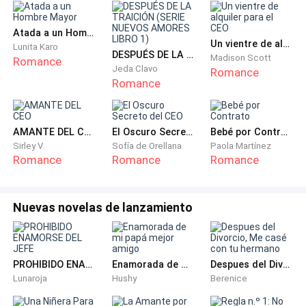
sus respectivos futuros.
Atada a un Hombre Mayor
Un vientre de alquiler para el CEO
Cuando Amy quería celebrar su cumpleaños,
Lunita Karo
DESPUÉS DE LA TRAICIÓN (SERIE NUEVOS AMORES LIBRO 1)
Madison Scott
Romance
Michael prefería no estar porque sabía que Amy
Jeda Clavo
Romance
invitaría a todo el mundo porque le gusta ser el centro
Romance
de la atención y que sus fiestas estén en la boca de
todos como la mejor fiesta que jamás hayan asistido.
AMANTE DEL CEO
El Oscuro Secreto del CEO
Bebé por Contrato
Sirley V.
Sofía de Orellana
Paola Martínez
Michael desde que nació hasta la actualidad, ha
Romance
Romance
Romance
sido el más serio y mejor plantado de los dos.
Michael siempre ha estado en contra de las locuras
Nuevas novelas de lanzamiento
de su propia familia y cómo protegían a Amy para
todo, y Michael siempre ha dicho lo que piensa, hasta
ha llegado a un punto en que las cosas se han vuelto
PROHIBIDO ENAMORSE DEL JEFE
Enamorada de mi papá mejor amigo
Despues del Divorcio, Me casé con tu hermano
insostenibles en la casa, porque sus papás les han
Lunaroja
Hushy
Berenice
dado a Amy gusto en todo.