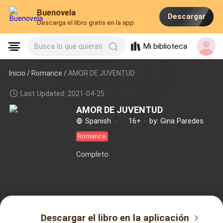
Buenovela
Descargar
Descarga el libro gratis en la app
Mi biblioteca
Busca lo que quieras
Inicio /
Romance
/
AMOR DE JUVENTUD
Last Updated: 2021-04-25
AMOR DE JUVENTUD
Spanish
·
16+
·
by: Gina Paredes
Romance
Completo
Descargar el libro en la aplicación