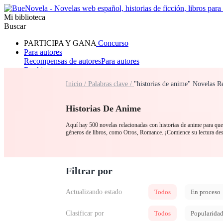
Mi biblioteca
Buscar
PARTICIPA Y GANA
Concurso
Para autores
Recompensas de autores
Para autores
Ranking
Navegar
Inicio /
Palabras clave /
"historias de anime" Novelas R
Novelas
Cuentos Cortos
Todos
Romance
Hombre lobo
Mafia
Sistema
Fantasía
Urbano
LG
Historias De Anime
Aquí hay 500 novelas relacionadas con historias de anime para que l
géneros de libros, como Otros, Romance. ¡Comience su lectura de
Filtrar por
Actualizando estado
Todos
En proceso
Clasificar por
Todos
Popularida