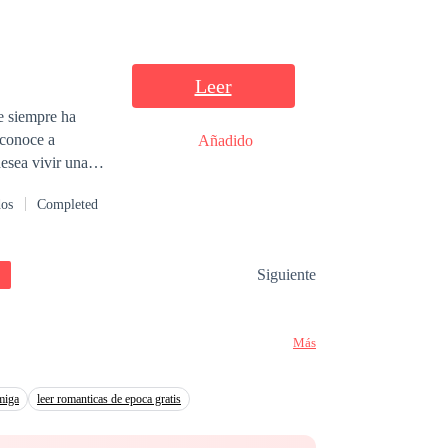
mal que le
 que destruyen el
Leer
ue siempre ha
 conoce a
Añadido
esea vivir una
lo Larsson un
dos
Completed
r entre estos
Siguiente
Más
miga
leer romanticas de epoca gratis