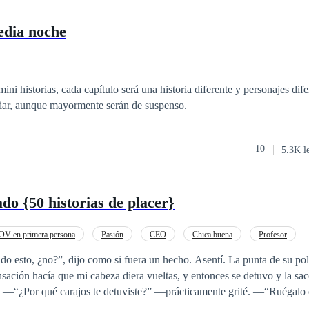
edia noche
mini historias, cada capítulo será una historia diferente y personajes dife
iar, aunque mayormente serán de suspenso.
10
5.3K l
do {50 historias de placer}
OV en primera persona
Pasión
CEO
Chica buena
Profesor
Erótico
Gay por ti
 dijo como si fuera un hecho. Asentí. La punta de su polla empujó contra
sación hacía que mi cabeza diera vueltas, y entonces se detuvo y la sacó d
ena
cia mientras usaba su gruesa polla para azotar mi trasero. —“Por favor, señor,