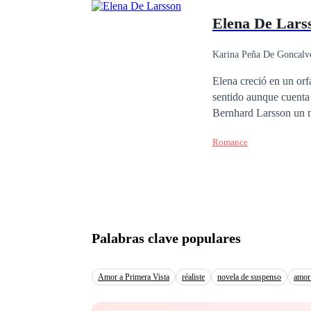
el idioma de ese lugar
resbaladiza, excitació
Elena De Lars
hicieron.
control. Cien pe
Karina Peña De Goncalv
Elena creció en un orf
sentido aunque cuenta
Bernhard Larsson un m
aventura sin tapujos. 
Romance
apuesto arquitecto y el
apuestos Larsson? Prim
Palabras clave populares
Amor a Primera Vista
réaliste
novela de suspenso
amor 