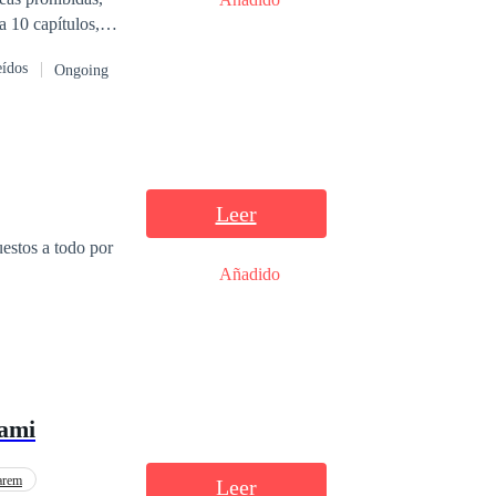
a 10 capítulos,
ción tome el
eídos
Ongoing
Leer
uestos a todo por
Añadido
cami
arem
Leer