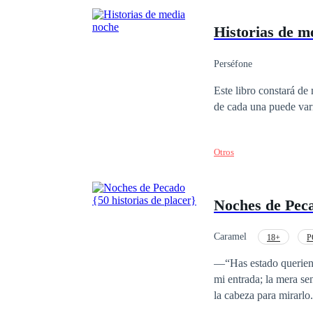
Historias de m
Perséfone
Este libro constará de 
de cada una puede var
Otros
Noches de Peca
Caramel
18+
P
Aventura de Una Noche
—“Has estado queriendo esto, ¿no?”,
mi entrada; la mera sen
la cabeza para mirarlo. —“¿Por qué carajos te detuviste?” —prácticamente grité. —“Ruégalo como una bu
chica” —sonrió con suficien