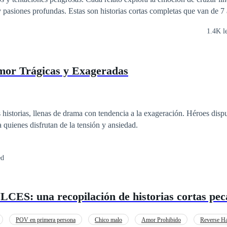
y pasiones profundas. Estas son historias cortas completas que van de 7 
e rinden a impulsos irresistibles. Abre las páginas… y deja que la tenta
1.4K l
mor Trágicas y Exageradas
 historias, llenas de drama con tendencia a la exageración. Héroes disp
a quienes disfrutan de la tensión y ansiedad.
ed
S: una recopilación de historias cortas pe
POV en primera persona
Chico malo
Amor Prohibido
Reverse H