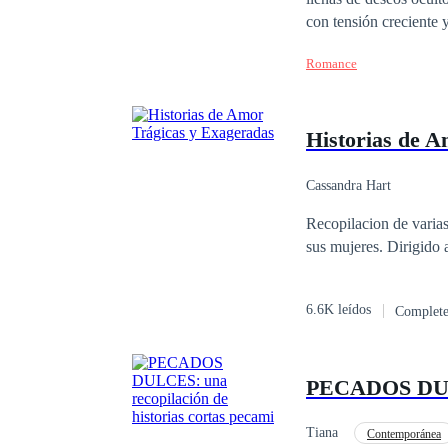
con tensión creciente 
donde los personajes s
Romance
control.
Historias de A
Cassandra Hart
Recopilacion de varias
sus mujeres. Dirigido 
6.6K leídos
Complet
PECADOS DULCE
Tiana
Contemporánea