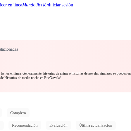
Mundo ficción
Iniciar sesión
elacionadas
BTQ+
YA/TEEN
Paranormal
Misterio/Thriller
Oriental
Juegos
Historia
MM
as lea en línea. Generalmente, historias de anime o historias de novelas similares se pueden en
sde Historias de media noche en BueNovela!
Completo
d
Recomendación
Evaluación
Última actualización