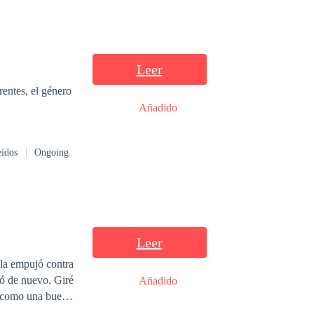
Leer
rentes, el género
Añadido
eídos
Ongoing
Leer
e nuevo. Giré
Añadido