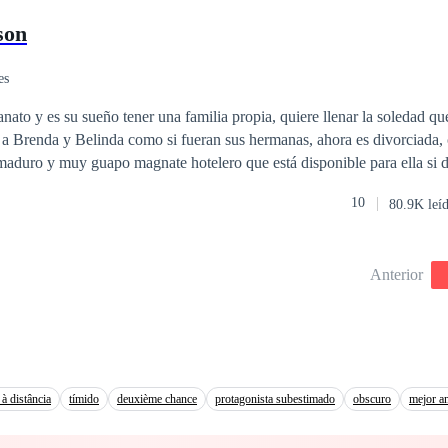
, Odele se hace una promesa: Volverá a su país y se vengará de todo el 
n ardiente, promesas sucias suspiradas contra carne caliente, y orgasmos
son
cados. Cien descensos deliciosos hacia el placer.
es
anato y es su sueño tener una familia propia, quiere llenar la soledad q
 a Brenda y Belinda como si fueran sus hermanas, ahora es divorciada,
aduro y muy guapo magnate hotelero que está disponible para ella si d
Elena fiel a sus convicciones lo rechazará, sin embargo, conocerá a Pab
10
80.9K leí
la no podrá resistirse a entregarse a la aventura. ¿Qué hará Elena al esta
era entrega de la saga chicas de orfanato.
Anterior
à distância
tímido
deuxième chance
protagonista subestimado
obscuro
mejor a