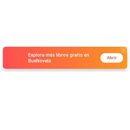
Explora más libros gratis en
Abrir
BueNovela
Hot Genres
Romance
Recursos
Hombre lobo