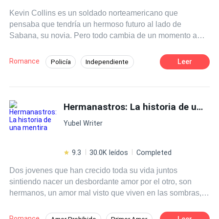
Kevin Collins es un soldado norteamericano que
pensaba que tendría un hermoso futuro al lado de
Sabana, su novia. Pero todo cambia de un momento a
otro, cuando ella decide terminar con la relación.
Devastado, Kevin piensa que jamás volverá a
Romance
Leer
Policía
Independiente
enamorarse , pero está totalmente equivocado , ya que
Primer Amor
POV en primera persona
llega a su vida una bella joven latina llamada Sofía ,
quien le enseñará que es realmente el amor . ¿Podra
Ritmo Rápido
Drama
Despiadado
Kevin ser feliz con ella?
Hermanastros: La historia de una mentira
Traición
Amor de casados
Yubel Writer
9.3
30.0K leídos
Completed
Dos jovenes que han crecido toda su vida juntos
sintiendo nacer un desbordante amor por el otro, son
hermanos, un amor mal visto que viven en las sombras,
una gran mentira que les esta oculta, un destino doloroso
por recorrer. Emma y Enzo Ortega, dos hermanos que
Romance
Leer