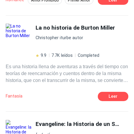
Amor Prohibido
Primer Amor
viven su romance en secreto descubriran una terrible
Despiadado
CEO
Romance oscuro
verdad...una, que podra salvarlos de su infierno...
Enemigos que buscaran separarlos y un amor que nacio
Traición
Aventurera
Comedia
de la inocencia y buscara superar todo obtaculo ¿Podra
La no historia de Burton Miller
Independiente
el amor superar la terrible verdad? Acompañame a
Christopher iturbe autor
descrubirlo en esa gran historia. Hermanastros: La
historia de una mentira
9.9
7.7K leídos
Completed
Es una historia llena de aventuras a través del tiempo con
teorías de reencarnación y cuentos dentro de la misma
historia, que con el transcurrir de la misma, se convierten
en parte de todo
Fantasía
Leer
Evangeline: la Historia de un Sueño
𝐿𝒶𝒹𝓎 𝒜