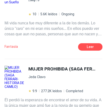
10
5.6K leídos
Ongoing
Mi vida nunca fue muy diferente a la de los demás. Lo
único "raro" en mi eran mis sueños... En ellos puedo ver
cosas que aun no pasas, personas que aun no nacen y
personas que morirán. Desde hace un tiempo sueño con
el mismo chico y jamás lo encontré. Suelo conocer a las
Fantasía
Leer
personas tan solo unas semas o meses después del
sueño, pero con él no sirvió. Jamás lo encontré. Hasta
ahora... Lo encontré, sí, pero no era lo que esperaba, de
eso estoy mas que segura.
MUJER PROHIBIDA (SAGA FERRARI- HISTORIA DE CAMILO)
Jeda Clavo
9.9
277.2K leídos
Completed
Él perdió la esperanza de encontrar el amor de su vida. A
la única mujer que amó fue a la novia de su gemelo que