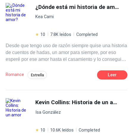
deba olvidarse de ella?.
hielo
¿Dónde está mi historia de amor?
Universo Alterno
Giro Argumental
Kea Cami
10
7.8K leídos
Completed
Desde que tengo uso de razón siempre quise una historia
de cuentos de hadas, un amor para siempre, por eso
esperé por ese amor hasta el casamiento y lo consegui.
Bueno eso creí.... Por cierto mi nombre es Susan Graham
Echeverria y yo no creo más en las historias de amor.
Romance
Leer
Estrella
Reencuentro de Amantes
Independiente
Amor a Primera Vista
Contemporánea
Kevin Collins: Historia de un amor
Amor dulce
Romance oscuro
Primer Amor
CEO
Isa González
10
10.6K leídos
Completed