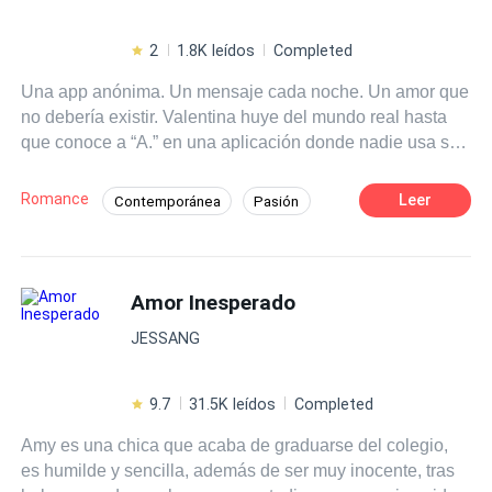
2
1.8K leídos
Completed
Una app anónima. Un mensaje cada noche. Un amor que
no debería existir. Valentina huye del mundo real hasta
que conoce a “A.” en una aplicación donde nadie usa su
nombre verdadero. Durante semanas, construyen algo
que parece imposible: confianza, cariño y una conexión
Romance
Leer
Contemporánea
Pasión
que la hace sonreír cada vez que vibra su teléfono. Lo
Amor dulce
CEO
Chica buena
que no imagina es que “A.” tiene rostro, nombre y oficina:
Alexander Roth, su jefe. Cuando lo descubre, nada
Pícaro
Cita a Ciegas
vuelve a ser igual. El hombre que la trataba con frialdad
Amor Inesperado
Millonario Instantáneo
Triángulo Amoroso
cada mañana era el mismo que le prometía amor cada
JESSANG
noche. Y justo cuando intenta escapar de esa confusión,
aparece Lucca, el chico que la mira como si fuera un
nuevo comienzo. Entre el secreto, la traición y el deseo,
9.7
31.5K leídos
Completed
Valentina tendrá que decidir si el amor puede sobrevivir
Amy es una chica que acaba de graduarse del colegio,
cuando se construye sobre una mentira.
es humilde y sencilla, además de ser muy inocente, tras