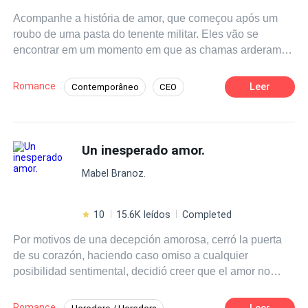
Acompanhe a história de amor, que começou após um
roubo de uma pasta do tenente militar. Eles vão se
encontrar em um momento em que as chamas arderam
em embras. A professora que luta para sair do morro e
tem o chefe que a prende para não deixá-la escapar.
Romance
Leer
Contemporâneo
CEO
Vamos aproveitar cada capítulo e seu coração ficará
Mafia
Amor à Primeira Vista
quentinho.
Bilionário Instantâneo
Amor Secreto
Un inesperado amor.
Poder Feminino
Mabel Branoz.
10
15.6K leídos
Completed
Por motivos de una decepción amorosa, cerró la puerta
de su corazón, haciendo caso omiso a cualquier
posibilidad sentimental, decidió creer que el amor no
estaba hecho para ella. Reponerse de aquella ruptura
amorosa de muchos años le había costado. Y al dar
Romance
Leer