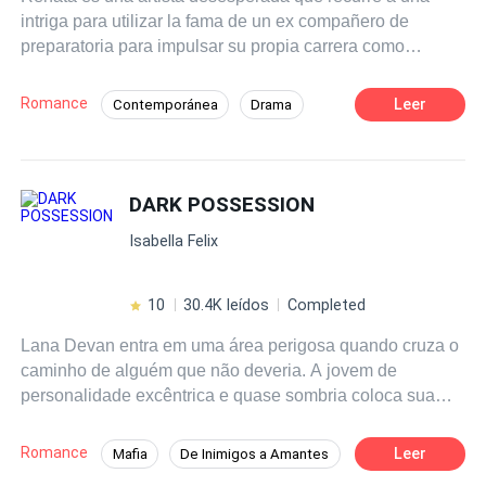
intriga para utilizar la fama de un ex compañero de
preparatoria para impulsar su propia carrera como
dibujante de historietas. Cree que se salió con la suya,
hasta que la mentira se le escapa de las manos y se ve
Romance
Leer
Contemporánea
Drama
obligada a fingir que es la novia de la estrella de rock.
Chica mala
Estrella
Matrimonio por Contrato
De Odio al Amor
DARK POSSESSION
Triángulo Amoroso
Isabella Felix
10
30.4K leídos
Completed
Lana Devan entra em uma área perigosa quando cruza o
caminho de alguém que não deveria. A jovem de
personalidade excêntrica e quase sombria coloca sua
curiosidade antes do medo e acaba despertando a
obsessão da pessoa errada, e vai conhecer o quão
Romance
Leer
Mafia
De Inimigos a Amantes
intensa pode ser a possessividade de um mafioso. Agora