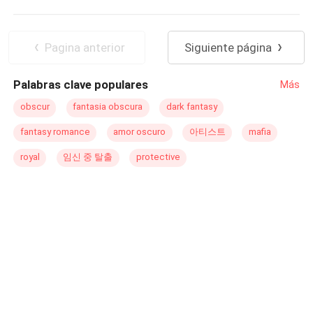
Identidade Oculta
Arrependimento
ela tem mais alguém a temer além do seu cruel,
impiedoso e implacável irmão, Stefan Devan.
Aventura
Enredo Acelerado
Contemporâneo
Herdeiro/Herdeira
Pagina anterior
Siguiente página
Rejeição
Palabras clave populares
Más
obscur
fantasia obscura
dark fantasy
fantasy romance
amor oscuro
아티스트
mafia
royal
임신 중 탈출
protective