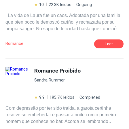
10
22.3K leídos
Ongoing
La vida de Laura fue un caos. Adoptada por una familia
que bien poco le demostró cariño, y rechazada por su
propia sangre. No supo de felicidad hasta que conoció a
Mateo. Un chico con la basta experiencia para mostrarle
aquellos sentimientos que nunca pensó experimentar.
Romance
Leer
Sin embargo, los secretos son capaces de destruir lo que
tanto costó ser levantado. ¿Podrán Laura y Mateo
enfrentar los conflictos de un amor que está un poco lejos
de la perfección?
Romance Proibido
Sandra Rummer
9.9
195.7K leídos
Completed
Com depressão por ter sido traída, a garota certinha
resolve se embebedar e passar a noite com o primeiro
homem que conhece no bar. Acorda se lembrando
apenas de pequenos flashes da noite anterior ao lado do