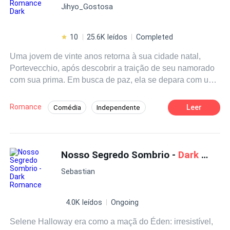
Jihyo_Gostosa
10
25.6K leídos
Completed
Uma jovem de vinte anos retorna à sua cidade natal,
Portevecchio, após descobrir a traição de seu namorado
com sua prima. Em busca de paz, ela se depara com um
homem implacável de trinta e oito anos que governa a
cidade com crueldade. Ele vê o amor como uma
Romance
Leer
Comédia
Independente
fraqueza, mas algo na jovem garota desperta emoções
Amor Proibido
Traição
Aventura
há muito adormecidas nele. Ela, por sua vez, sente uma
atração irresistível pelo perigoso mafioso. Pode o amor
Vingança
Rebelde
Drama
florescer em um coração tão árido? Ou será que ela
Nosso Segredo Sombrio -
Dark Romance
conseguirá aceitar a verdadeira e aterrorizante natureza
Sebastian
deste homem? Mergulhe nesta história sombria e
descubra os segredos que se escondem nas sombras de
Portevecchio.
4.0K leídos
Ongoing
Selene Halloway era como a maçã do Éden: irresistível,