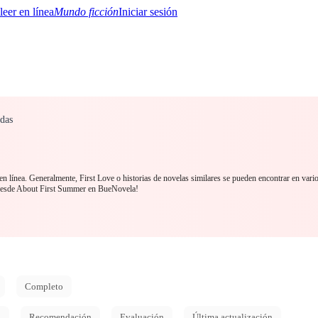
Mundo ficción
Iniciar sesión
adas
BTQ+
YA/TEEN
Paranormal
Misterio/Thriller
Oriental
Juegos
Historia
MM
n línea. Generalmente, First Love o historias de novelas similares se pueden encontrar en vario
desde About First Summer en BueNovela!
Completo
d
Recomendación
Evaluación
Última actualización