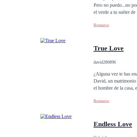
Pero no puedo...no podía hacerlo. Desde que el rojo me recordaba a tus 
el verde a tu suéter de 
Romance
True Love
david280896
¿Alguna vez te has en
David, un matrimonio po
el hombre de la casa, e
pasado. ¿Qué va a pasar cuando dos almas heridas se unan? ¿Qué va a pasar cuando el amor irrumpa en sus
Romance
vidas?
Endless Love