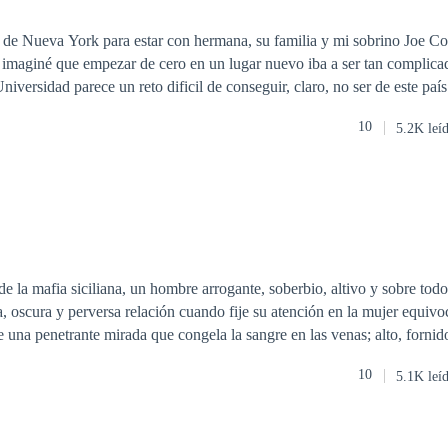
e Nueva York para estar con hermana, su familia y mi sobrino Joe Cooper. Mi 
 imaginé que empezar de cero en un lugar nuevo iba a ser tan compli
niversidad parece un reto dificil de conseguir, claro, no ser de este pa
reto y las sensaciones, indescriptibles. Y cuando Darell Kraus apareció
10
5.2K leí
todo empeoró. Se me metió por dentro, cada cosa, lugar o situación se 
icantes. Él cambió mi mundo por completo. Segunda parte del libro Endless.
e la mafia siciliana, un hombre arrogante, soberbio, altivo y sobre todo 
a, oscura y perversa relación cuando fije su atención en la mujer equivo
e una penetrante mirada que congela la sangre en las venas; alto, forni
e la espada y la pared cuando deba elegir entre lo que siempre ha deseado
10
5.1K leí
lujuria que se desata en sus venas. Lionetta Petrucci, una mujer que no 
ngún hombre, se convierte en la perdición de Matteo. ¿Será ella la próxi
sellará el destino de ella de la peor manera?