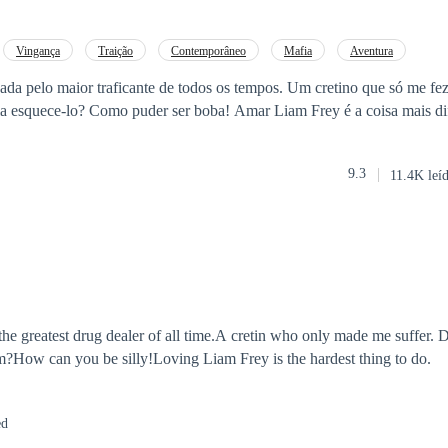
Vingança
Traição
Contemporâneo
Mafia
Aventura
realmente achei que iria esquece-lo? Como puder ser boba! Amar Liam Frey é a
9.3
11.4K leí
he greatest drug dealer of all time.A cretin who only made me suffer. Di
m?How can you be silly!Loving Liam Frey is the hardest thing to do.
ed