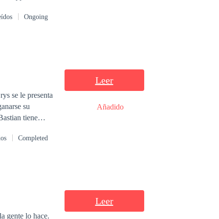
uck. Until one
eídos
Ongoing
 was when she
owering attention
Leer
rys se le presenta
ganarse su
Añadido
astian tiene
nquietante
dos
Completed
clo
inará
Leer
la gente lo hace.