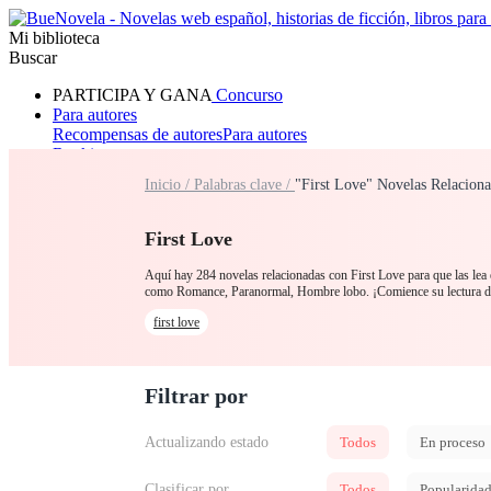
Mi biblioteca
Buscar
PARTICIPA Y GANA
Concurso
Para autores
Recompensas de autores
Para autores
Ranking
Navegar
Inicio /
Palabras clave /
"First Love" Novelas Relacion
Novelas
Cuentos Cortos
Todos
Romance
Hombre lobo
Mafia
Sistema
Fantasía
Urbano
LG
First Love
Aquí hay 284 novelas relacionadas con First Love para que las lea e
como Romance, Paranormal, Hombre lobo. ¡Comience su lectura 
first love
Filtrar por
Actualizando estado
Todos
En proceso
Clasificar por
Todos
Popularida