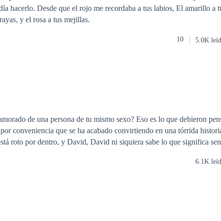
labios, El amarillo a tu opaco cabello,
rayas, y el rosa a tus mejillas.
10
5.0K leí
amorado de una persona de tu mismo sexo? Eso es lo que debieron pe
r conveniencia que se ha acabado convirtiendo en una tórrida historia de 
stá roto por dentro, y David, David ni siquiera sabe lo que significa sen
6.1K leí