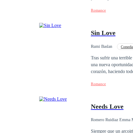
whenever she was in a 
Romance
day, she watched an in
noticed the uncanny r
on turned out to be her
Sin Love
Rumi Baslan
Comedi
Tras sufrir una terribl
una nueva oportunidad 
corazón, haciendo tod
claro que se está enfr
Romance
Crystalle Bellowk. Lo que 
escolar, nuevos perso
consumiendo. ¿Conseguirán Crys y Bastian sobrevivir a este nuevo ciclo escolar sin destruirse? o por el
Needs Love
contrario ¿Caerán ante
Romero Ruidiaz Emma 
Siempre que un arcoiri