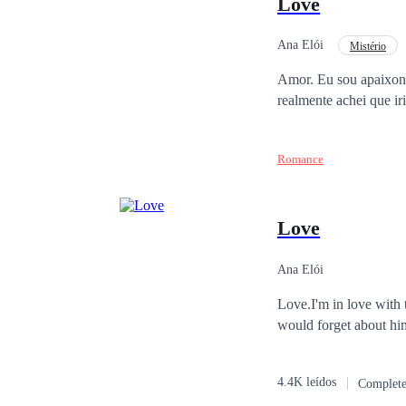
Love
Ana Elói
Mistério
Amor. Eu sou apaixonada pelo maior traficante de todos os tempos. Um cretino que só me fez sofrer. Eu
Romance
Love
Ana Elói
Love.I'm in love with t
would forget about hi
4.4K leídos
Complet