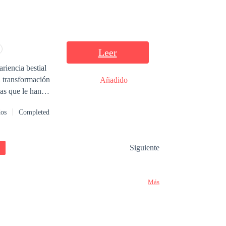
Leer
u transformación
Añadido
as que le han
oponen casarse
dos
Completed
ar. Pero pronto
os se cruzan de
untos. Lucian
Siguiente
Más