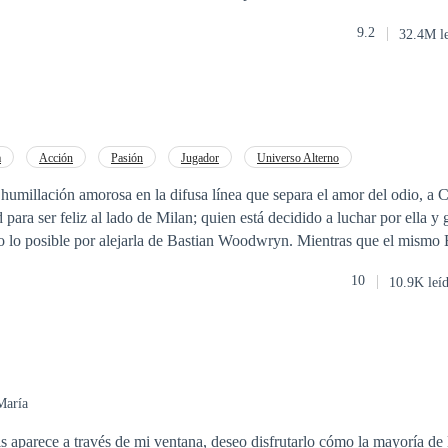
fix. Despite her questioning, her husband would always pass it off as l
9.2
32.4M l
terview with a local billionaire known for fussing over his wife. That
esemblance of the billionaire to her husband. The wife whom he was sh
!
a
Acción
Pasión
Jugador
Universo Alterno
e humillación amorosa en la difusa línea que separa el amor del odio, a C
para ser feliz al lado de Milan; quien está decidido a luchar por ella y 
o lo posible por alejarla de Bastian Woodwryn. Mientras que el mismo B
entando a un tipo de enemigo muy distinto al que conoce; la retadora e i
10
10.9K leí
no sabe es que ella está decidida a no perder ni a doblegarse ante él. Un nuevo ci
najes, un misterioso enemigo aparece y una guerra amorosa que los term
 las tentaciones y pasiones más profundas de su amor?
María
s aparece a través de mi ventana, deseo disfrutarlo cómo la mayoría de 