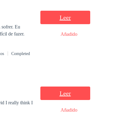
Leer
 coisa mais difícil de fazer.
Añadido
dos
Completed
Leer
d I really think I
Añadido