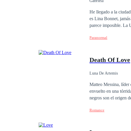
Gabriela
He llegado a la ciudad d
es Lina Bonnet, jamás
parece imposible. La U
ayuda, cada día es un 
Paranormal
psiquis por completo, 
insignif
Death Of Love
Luna De Artemis
Matteo Messina, líder d
envuelto en una tórrid
negros son el origen d
atractivo quedará entr
Romance
poder o la pasión y la 
ser la dulce flor de ni
Cosa Nostra ¿O Matteo 