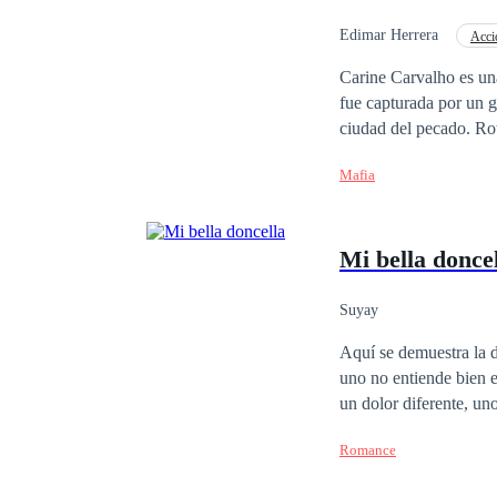
Edimar Herrera
Acci
Matrimonio por Contrat
Carine Carvalho es una
fue capturada por un g
ciudad del pecado. Rot
lo conoció. Le enseñar
Mafia
meretriz de un millona
equivocada estaba. Sus 
introdujo en la oscurid
Mi bella donce
Esclava. Atrapada, en
fue amarme.
Suyay
Aquí se demuestra la d
uno no entiende bien 
un dolor diferente, un
nosotros. Pero quizás 
Romance
comprenda. Pero unoo quizás ni sepa en lo que se puede meter, en lo peligroso que puede ser o donde puede
uno caer.Quizás estába