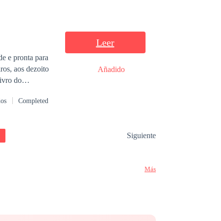
ponemos en riesgo
staré bien,
de el, pero
Leer
mo, yo solo soy
de e pronta para
ros, aos dezoito
Añadido
dos
Completed
Siguiente
Más