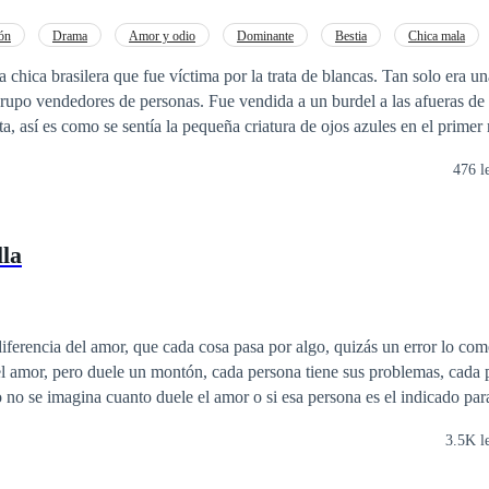
ón
Drama
Amor y odio
Dominante
Bestia
Chica mala
o
Traición
 chica brasilera que fue víctima por la trata de blancas. Tan solo era u
rupo vendedores de personas. Fue vendida a un burdel a las afueras de 
a, así es como se sentía la pequeña criatura de ojos azules en el prim
on todo lo que tenía que saber para cuando un hombre rico la comprara
476 l
rio o un mafioso. Ella veía una opción para escapar de aquel infierno, 
labios, su voz, su piel, aquellos ojos matadores que la hacía sentirse déb
ad, no solo la convirtió en su vicioso juguete erótico sino también en s
lla
vuelta en ese paradigma de deseo y pasión. Muerte, sangre, mafia. —T
iferencia del amor, que cada cosa pasa por algo, quizás un error lo com
el amor, pero duele un montón, cada persona tiene sus problemas, cada 
o no se imagina cuanto duele el amor o si esa persona es el indicado pa
llegue alguien y lo cambia todo, nuestra forma de pensar, que nos quier
3.5K l
mos destinados a estar juntos o quizás solo fue una simple casualidad, 