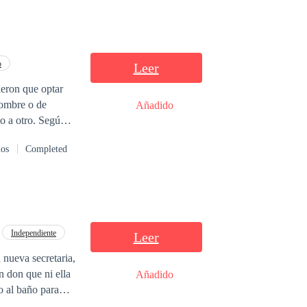
o
Leer
ieron que optar
Añadido
dos
Completed
la. La tendré a
udad y resulta ser
Independiente
Leer
 nueva secretaria,
lo he aceptado,
Añadido
 al baño para