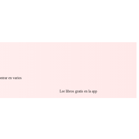
 Romance
Sci-Fi
Guerra
Otros
ntrar en varios
Lee libros gratis en la app