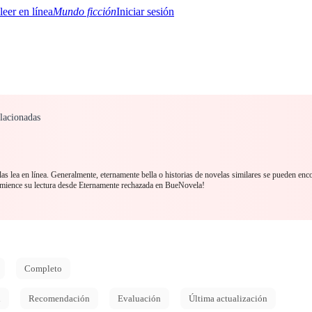
Mundo ficción
Iniciar sesión
lacionadas
BTQ+
YA/TEEN
Paranormal
Misterio/Thriller
Oriental
Juegos
Historia
MM
s lea en línea. Generalmente, eternamente bella o historias de novelas similares se pueden enco
ience su lectura desde Eternamente rechazada en BueNovela!
Completo
d
Recomendación
Evaluación
Última actualización