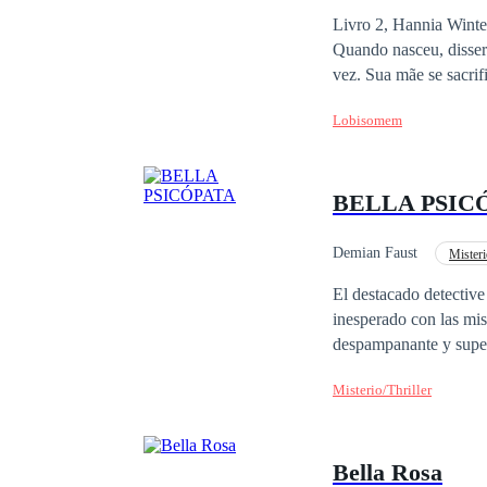
Livro 2, Hannia Winte
Quando nasceu, disser
vez. Sua mãe se sacrif
poderes, mas isso mud
Lobisomem
de um antigo feitiço 
atração que sentiam, 
que seus pais sabiam di
BELLA PSIC
decide que é hora de 
terá que reconquistá-
Será que Hannia conse
Demian Faust
Misteri
ela não se entregará a
El destacado detective
retorna, tudo se compli
inesperado con las mis
despampanante y super
Misterio/Thriller
Bella Rosa