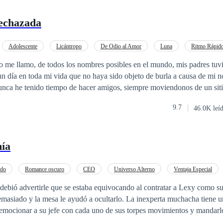
echazada
Adolescente
Licántropo
De Odio al Amor
Luna
Ritmo Rápid
POV en primera persona
o me llamo, de todos los nombres posibles en el mundo, mis padres tuv
 cambio no me hace feliz, estoy emocionada en tres días
9.7
46.0K leí
s, ese será el día de mi primera transformación. Ya nunca más estaré so
que sea fea pero tampoco guapa, soy del montón! Si por casualidad encuentro
ía
 seré yo la que le rechace. Oh eso espero. Nuevo comienzo, nueva manada,
 tenga ya a su Luna. no quiero ser la típica mujer lobo que llega a la ci
atatin, patatatan. Sé que los cuentos de hadas no existen, ningún
ido
Romance oscuro
CEO
Universo Alterno
Ventaja Especial
de la bruja malvada, me besara y seremos felices para siempre. Solo pretendo se
Rebelde
Traición
debió advertirle que se estaba equivocando al contratar a Lexy como su
ibida y con suerte conseguir una amiga. Lo del amor es indiferente, ya 
 le ayudó a ocultarlo. La inexperta muchacha tiene un don que ni ella
 estar cerca de mí. Solo he sido objeto de burlas y humillaciones.
mocionar a su jefe con cada uno de sus torpes movimientos y mandarlo
cita incoherencias. “Ricas incoherencias”, piensa Joseph, mientras