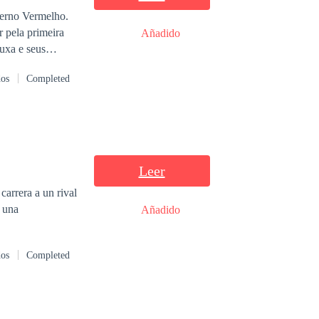
verno Vermelho.
 pela primeira
Añadido
uxa e seus
a Máximo por meio
dos
Completed
am pelo desejo e
e suas almas e
 sua vida, ela
iço, mas que ele
s é inegável.
seu companheiro,
Leer
ia, sua amante,
carrera a un rival
e una
Añadido
dos
Completed