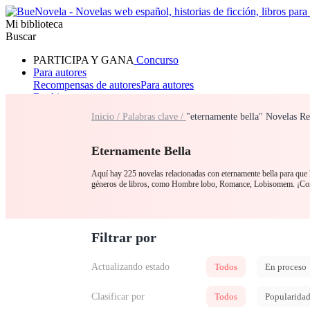
Mi biblioteca
Buscar
PARTICIPA Y GANA
Concurso
Para autores
Recompensas de autores
Para autores
Ranking
Navegar
Inicio /
Palabras clave /
"eternamente bella" Novelas Re
Novelas
Cuentos Cortos
Todos
Romance
Hombre lobo
Mafia
Sistema
Fantasía
Urbano
LG
Eternamente Bella
Aquí hay 225 novelas relacionadas con eternamente bella para que la
géneros de libros, como Hombre lobo, Romance, Lobisomem. ¡Com
Filtrar por
Actualizando estado
Todos
En proceso
Clasificar por
Todos
Popularida