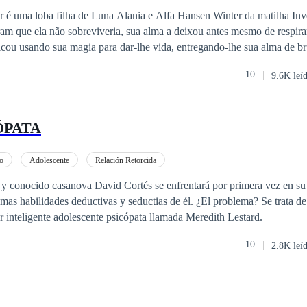
r é uma loba filha de Luna Alania e Alfa Hansen Winter da matilha In
am que ela não sobreviveria, sua alma a deixou antes mesmo de respirar
icou usando sua magia para dar-lhe vida, entregando-lhe sua alma de br
aria seu futuro. Isso resultou em suas vidas se unindo à do jovem Alf
10
9.6K leí
realizado na alma de Maxon, Príncipe de Zanaerys. Ambos se apaixonar
sem poder evitá-lo. No entanto, quando Hannia descobre a verdade sobr
sso, que ele sabia disso e ainda assim a fez acreditar que era a única em
ÓPATA
Máximo provar que é digno dela e que ele não a ama apenas por um feit
la novamente. No entanto, o desejo que ambos sentem quando estão junto
guirá rejeitá-lo? Hannia não é apenas uma loba ou bruxa à espera de 
o
Adolescente
Relación Retorcida
 ele. Máximo terá que lutar por ela como nunca antes, mas quando Alex
 y conocido casanova David Cortés se enfrentará por primera vez en su 
ca entre eles.
mas habilidades deductivas y seductias de él. ¿El problema? Se trata d
 inteligente adolescente psicópata llamada Meredith Lestard.
10
2.8K leí