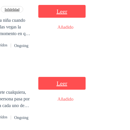
Infidelidad
Leer
na niña cuando
las vegas la
Añadido
er momento en que
 y fuese la
eídos
Ongoing
pero que
il, él la
u esposa y
u único pecado
Leer
ete cualquiera,
persona pasa por
Añadido
ra cada uno de
e ayudar, nos
eídos
Ongoing
pero pase lo que