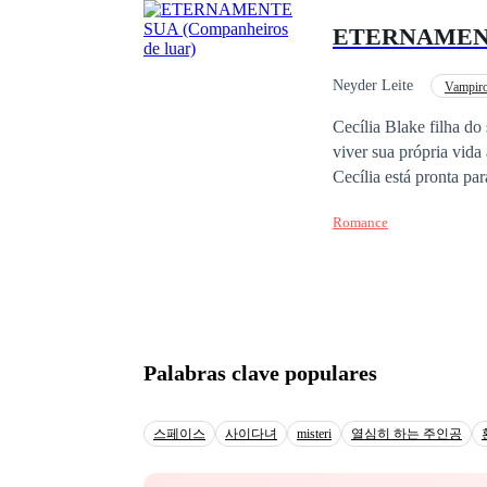
pase nosotros estamos
ETERNAMENTE
o en grandes problemas, pe
-Pero y que me enamore
dejando todas las razon
Neyder Leite
Vampir
no puedo, lo amo tal 
Romance Sombrio
Cecília Blake filha do
una chica, su bella Don
viver sua própria vida
Cecília está pronta para assum
companheiros do luar. Primeira obra (Companheirosdo luar). Segunda obra( Eternamente sua). Terceira obr
Romance
(Me
Palabras clave populares
스페이스
사이다녀
misteri
열심히 하는 주인공