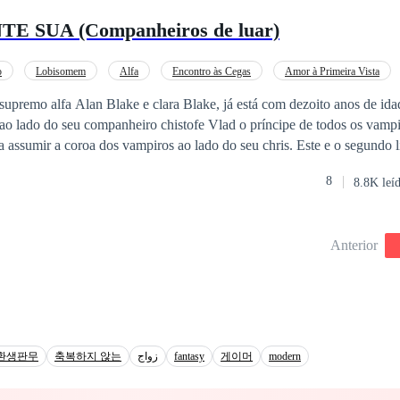
 unidos en esto, puede que si sea un lío, un problema, pero ambos nos 
 SUA (Companheiros de luar)
ro estamos juntos en esto. Ambos tenemos nuestros problemas, secretos y misterios.
 de un criminal y es un amor racional, no físico, por favor, no llores, e
es de lado, no puedo negarlo amo al chico. Se que debo dejarlo y alejarme 
o
Lobisomem
Alfa
Encontro às Cegas
Amor à Primeira Vista
cual como es ¿Qué si me enamore de un criminal? El me ama, y yo lo a
Luna
Ação
 supremo alfa Alan Blake e clara Blake, já está com dezoito anos de ida
cella, su damisela y el es mi todo.
 ao lado do seu companheiro chistofe Vlad o príncipe de todos os vampi
ir a coroa dos vampiros ao lado do seu chris. Este e o segundo livro do
a
8
8.8K leí
u arcanjo caído). Boa leitura
Anterior
환생판무
축복하지 않는
زواج
fantasy
게이머
modern