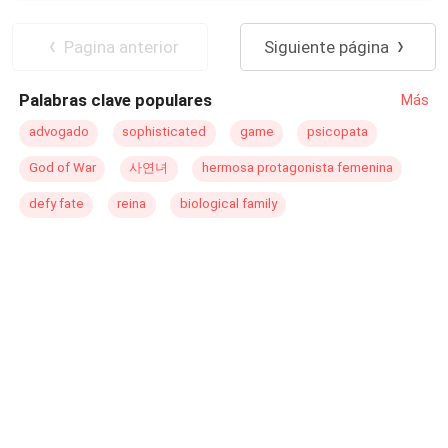
muy especial, un
espacio
para las mujeres que pasan o
Independiente
Contemporánea
han pasado por lo mismo y buscan consejos, entonces
Venganza
Rebelde
Pagina anterior
Siguiente página
llegan a la sección de nuestra amiga, Emma Jones. Ella
a dejado de creer en el amor, pero siempre hay un
Palabras clave populares
Más
roto...para un descosido."
advogado
sophisticated
game
psicopata
God of War
사연녀
hermosa protagonista femenina
defy fate
reina
biological family