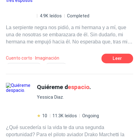
4.9K leídos
Completed
La serpiente negra nos pidió, a mi hermana y a mí, que
una de nosotras se embarazara de él. Sin dudarlo, mi
hermana me empujó hacia él. No esperaba que, tras mi
trágica muerte y resurrección, ella misma se arrojaría a
los brazos de la Serpiente Negra buscando su favor. Ver
Cuento corto · Imaginación
Leer
de nuevo esa aterradora imagen que tanto me
Bizarro/Peculiar
Pasional
atormentaba, me hizo estremecer. Solo quería huir, pero
Melodramático
Liarse con alguien
mi hermana me tenía asida por la barbilla y me dijo: —
¡También resucitaste! ¡No te dejaré en paz!
Quiéreme d
espacio
.
Hipócrita
Yessica Diaz.
10
11.3K leídos
Ongoing
¿Qué sucedería si la vida te da una segunda
oportunidad? Para el piloto aviador Drako Marchetti la