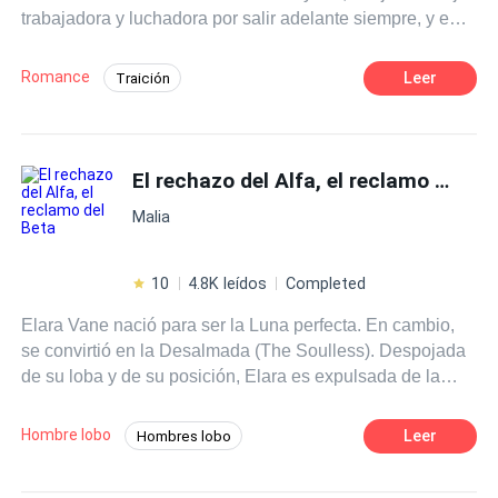
trabajadora y luchadora por salir adelante siempre, y en
aquello momento de su vida donde va a trabajar en una
empresa; Su jefe CEO es la persona que la odiara más
Romance
Leer
Traición
en esa empresa, hasta que ella llegará a matarlo por
Desafío a las Expectativas
Independiente
accidente y pasará toda su vida en la cárcel... Un simple
acto puede arruinar la vida de varias personas...
Ritmo Rápido
Despiadado
El rechazo del Alfa, el reclamo del Beta
POV en primera persona
Venganza
CEO
Poder Femenino
Malia
10
4.8K leídos
Completed
Elara Vane nació para ser la Luna perfecta. En cambio,
se convirtió en la Desalmada (The Soulless). Despojada
de su loba y de su posición, Elara es expulsada de la
Manada: una vergüenza para su alguna vez estimada
familia y un fantasma en un mundo de poder. Su único
Hombre lobo
Leer
Hombres lobo
consuelo es su creciente y prohibido vínculo con Kaelen
Romance oscuro
Cautiverio
Alfa
Thorne, el Beta renegado que le ha dado la espalda al