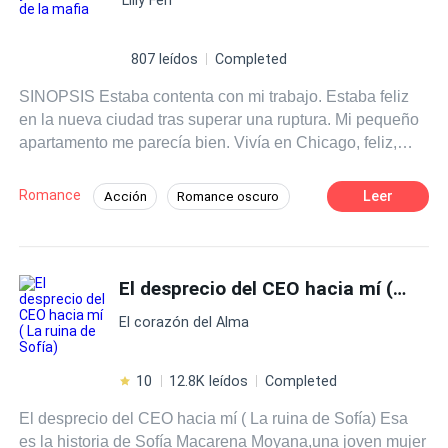
comisaria, pasan de ser policías a profugois de la ley,
teniendo que buscar identidades nuevas, para poder huir
a otro país. Con la ayuda de un abogado-detective, y sus
807 leídos
Completed
astucias consiguen salir bien parados.
SINOPSIS Estaba contenta con mi trabajo. Estaba feliz
en la nueva ciudad tras superar una ruptura. Mi pequeño
apartamento me parecía bien. Vivía en Chicago, feliz,
todo era perfecto, tenía una vida tranquila, un trabajo
ajetreado, una rutina apacible. Todo iba de maravilla.
Romance
Leer
Acción
Romance oscuro
Hasta que él apareció. Hasta que Lucca Rocco irrumpió
Amor Puro
Alfa
Mafia
en mi vida sin permiso y me llamó prostituta. Me apuntó
con una pistola a la cabeza. No lo sabía. Trajo consigo
De Odio al Amor
Amor Prohibido
toda la maldad imaginable. Me hirió. Mintió. Me mutiló. Es
El desprecio del CEO hacia mí ( La ruina de Sofía)
mi peor pesadilla. Lucca Rocco es un monstruo.
El corazón del Alma
10
12.8K leídos
Completed
El desprecio del CEO hacia mí ( La ruina de Sofía) Esa
es la historia de Sofía Macarena Moyana,una joven mujer