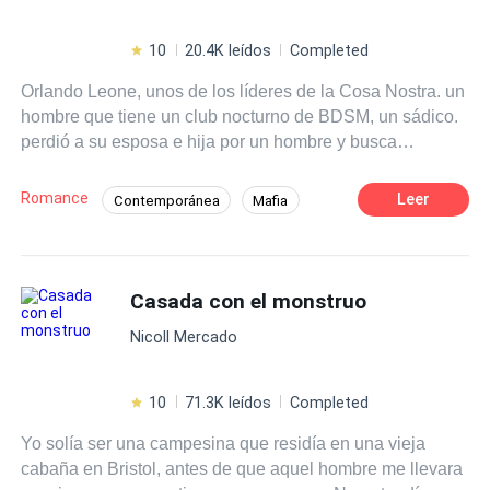
10
20.4K leídos
Completed
Orlando Leone, unos de los líderes de la Cosa Nostra. un
hombre que tiene un club nocturno de BDSM, un sádico.
perdió a su esposa e hija por un hombre y busca
venganza. pero ella apareció en su vida, ella busca
venganza contra él pero jamás imaginó enamorarse de
Romance
Leer
Contemporánea
Mafia
él. Tercera parte de la saga los miserable.
Poder Femenino
Amor Prohibido
Venganza
Diferencia de Edad
Casada con el monstruo
Romance oscuro
Nicoll Mercado
10
71.3K leídos
Completed
Yo solía ser una campesina que residía en una vieja
cabaña en Bristol, antes de que aquel hombre me llevara