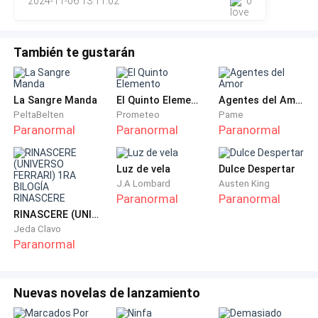
2024-11-06 13:11:02
0
nada. Entonces vi el frasco de pastillas de Evie sobre la
bastante maduros para tener esa conversación.
mesa. Lo
Mamá cogió el colgante de la alianza y lo contempló
También te gustarán
con cariño.
– Puedo confesarte mi pasado, Evelyn. Pero hay una
La Sangre Manda
El Quinto Elemento
Agentes del Amor
condición.
PeltaBelten
Prometeo
Pame
Paranormal
Paranormal
Paranormal
– Cualquier cosa.
Luz de vela
Dulce Despertar
– No puedes decirle a tu hermana lo que voy a decirte.
J.A Lombard
Austen King
Paranormal
Paranormal
Al menos, no mientras viva.
RINASCERE (UNIVERSO FERRARI) 1RA BILOGÍA RINASCERE
Jeda Clavo
Parpadeé, sorprendido.
Paranormal
– Vale. Te lo prometo.
Nuevas novelas de lanzamiento
Estábamos sentados en el salón. Suspiró y miró por la