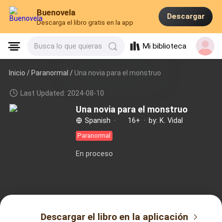
Buenovela
Descargar
Descarga el libro gratis en la app
Mi biblioteca
Busca lo que quieras
Inicio /
Paranormal
/
Una novia para el monstruo
Last Updated: 2024-08-10
Una novia para el monstruo
Spanish
·
16+
·
by: K. Vidal
Paranormal
En proceso
Descargar el libro en la aplicación