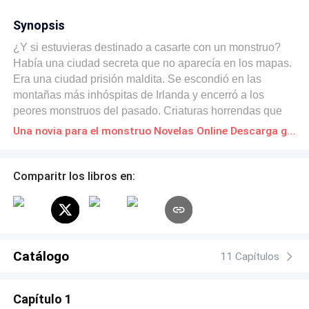
Synopsis
¿Y si estuvieras destinado a casarte con un monstruo?
Había una ciudad secreta que no aparecía en los mapas.
Era una ciudad prisión maldita. Se escondió en las
montañas más inhóspitas de Irlanda y encerró a los
peores monstruos del pasado. Criaturas horrendas que
aterrorizaron al país en la Edad Media. Encerrado entre
Una novia para el monstruo Novelas Online Descarga gratuita de PDF
ellos habitaba el peor de todos los demonios... El
mismísimo Dios del Mal. El irresistible y peligroso Dother.
El hombre y la leyenda. Sofia Nolan vivía en Dublín. El
Comparitr los libros en:
humano fue atraído a la ciudad por una misteriosa oferta
de trabajo. Cuando llega a la ciudad, descubre que ha
sido engañada. Es una especie de Salvadora con sangre
mística. El monstruo que logre devorarlo podrá liberarse
de la maldición y escapar de la ciudad. Era un cebo.
Catálogo
11 Capítulos
Estaba en peligro. Sofía sabía que el Dios del Mal había
estado buscando una mujer durante muchos siglos. Una
Capítulo 1
novia predestinada por una profecía. Para sobrevivir,