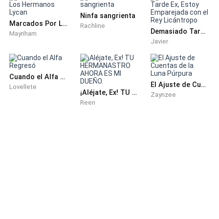
ventana. Una sonrisa cariñosa jugaba en sus labios.
Ninfa sangrienta
Marcados Por Los Hermanos Lycan
Rachline
– Su nombre era Dother, el dios más peligroso del
Demasiado Tarde Ex, Estoy Emparejada con el Rey Licántropo
Mayriham
Javier
infierno..."
Y así comienza nuestra historia. Nunca sabré si sus
Cuando el Alfa Regresó
historias eran ciertas o los desvaríos de una anciana
El Ajuste de Cuentas de la Luna Púrpura
Lovellete
al final de su vida. Depende de ti, lector, decidir si las
¡Aléjate, Ex! TU HERMANASTRO AHORA ES MI DUEÑO.
Zaynzee
Reen
crees. Usa el instinto de tu corazón.
Atentamente,
Evelyn E. Nolan.
PRÓLOGO
Había una diosa que practicaba magia maligna. Se
llamaba Karma. Aterrorizó a Irlanda durante toda la