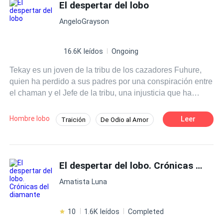
El despertar del lobo
AngeloGrayson
16.6K leídos
Ongoing
Tekay es un joven de la tribu de los cazadores Fuhure,
quien ha perdido a sus padres por una conspiración entre
el chaman y el Jefe de la tribu, una injusticia que ha
jurado vengar aunque le cueste la vida. Aunque sus
sentimientos comienzan a verse confundidos por lo que
Hombre lobo
Leer
Traición
De Odio al Amor
siente por la hija del Jefe, una muchacha inocente y
Ritmo Rápido
Contemporánea
bondadosa que solo parece tener ojos para él. Por lo que
deberá decidir si seguir con su venganza, o darse la
Venganza
Xianxia
posibilidad de formar una vida junto a ella.
El despertar del lobo. Crónicas del diamante
Amatista Luna
10
1.6K leídos
Completed