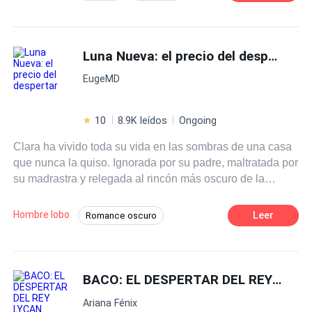
conoce a Mía, hembra alfa de la manada de su
Identidad oculta
Drama
Aventurera
hermano,ahi comienzan los altos y bajos que los llevan a
enamorarse.
De Odio al Amor
Alfa
Comedia
Luna Nueva: el precio del despertar
EugeMD
10
8.9K leídos
Ongoing
Clara ha vivido toda su vida en las sombras de una casa
que nunca la quiso. Ignorada por su padre, maltratada por
su madrastra y relegada al rincón más oscuro de la
manada. Su única ilusión es él… Caleb, su mejor amigo
de la infancia. Su protector. Ella sueña con que despierte
Hombre lobo
Leer
Romance oscuro
como su compañero destinado en la Ceremonia de la
POV en primera persona
El Amor Duele
Luna. Pero cuando la noche llega, la verdad resulta aún
más cruel que cualquier castigo: Caleb pertenece a
Alfa
Identidad oculta
Luna
otra… y Clara es marcada por un extraño. Cinco años
BACO: EL DESPERTAR DEL REY LYCAN
Traición
Malentendido
después, Clara ya no es la misma. De aquella joven
De Débil a Fuerte
Ariana Fénix
inocente solo queda el nombre. ¿Puede un lazo nacido