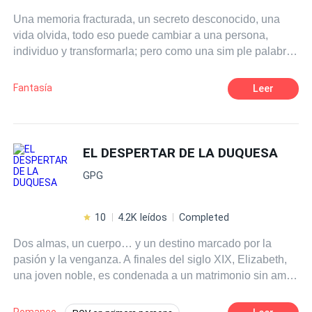
que la fuerza más poderosa nace en quienes alguna vez
destino de los vampiros ¿Cuál clan será el ganador al
Una memoria fracturada, un secreto desconocido, una
fueron rotos.
final?
vida olvida, todo eso puede cambiar a una persona,
individuo y transformarla; pero como una sim ple palabra
un nombre y una piedra encontrada en el suelo de un
bosque puede devolver su vida, su pasado y un legado
Fantasía
Leer
que lo cambiara todo
EL DESPERTAR DE LA DUQUESA
GPG
10
4.2K leídos
Completed
Dos almas, un cuerpo… y un destino marcado por la
pasión y la venganza. A finales del siglo XIX, Elizabeth,
una joven noble, es condenada a un matrimonio sin amor
con el viejo duque Quiroga. Su vida se consume en la
monotonía, sin conocer el verdadero significado del
Romance