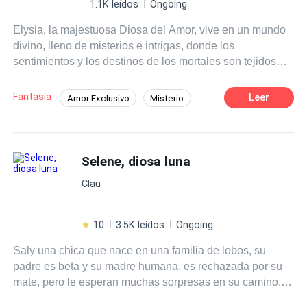
1.1K leídos
Ongoing
Elysia, la majestuosa Diosa del Amor, vive en un mundo
divino, lleno de misterios e intrigas, donde los
sentimientos y los destinos de los mortales son tejidos
por su voluntad. Tras un profundo amor por Arion, el
temido Dios de la Guerra, Elysia descubre una traición
Fantasía
Leer
Amor Exclusivo
Misterio
desgarradora: su amado la ha abandonado, manipulado
Romance oscuro
Demonio
Traición
por oscuros intereses que desatan su furia. Devastada
por la pérdida, Elysia decide vengarse de aquel que juró
Amor Prohibido
amarle hasta el fin de los tiempos. Sin embargo, mientras
Selene, diosa luna
busca su venganza, comienza a desentrañar secretos
Clau
oscuros y profundos, tanto de Arion como de las fuerzas
que rigen su destino. En el camino, Elysia se encuentra
con Arius, un misterioso ser cuyo poder y conexión con
10
3.5K leídos
Ongoing
ella van más allá de lo que jamás imaginó. A medida que
Saly una chica que nace en una familia de lobos, su
la diosa se ve arrastrada a una verdad que desafía todas
padre es beta y su madre humana, es rechazada por su
sus creencias, descubre en Arius un amor que trasciende
mate, pero le esperan muchas sorpresas en su camino.
el tiempo, un amor que desafía las leyes de los dioses.
Su vida tendrá un giro completo al conocer a su segunda
Entre intrigas divinas, traiciones y pasiones intensas,