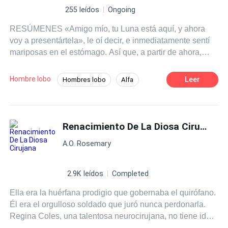
255 leídos
Ongoing
RESÚMENES «Amigo mío, tu Luna está aquí, y ahora
voy a presentártela», le oí decir, e inmediatamente sentí
mariposas en el estómago. Así que, a partir de ahora,
todos iban a quererme y respetarme como su Luna. Eso
pensé, sonriendo de oreja a oreja, mientras avanzaba
Hombre lobo
Leer
Hombres lobo
Alfa
lentamente. «¡Celine Ilmarin!», le oí decir, lo que me hizo
Vampiro
Trillizos
Rechazo
abrir los ojos con incredulidad mientras me quedaba
paralizada en el sitio. «¿Qué?», la palabra salió de mis
Verdad Oculta
Traición
labios en un susurro, con los ojos muy abiertos por la
Renacimiento De La Diosa Cirujana
incredulidad. . . Mira entregó su corazón a Damon, el Alfa
A.O. Rosemary
de la manada de Oakwood, creyendo que sería suyo para
siempre. Pero entonces él eligió a su mejor amiga,
Celine, como su Luna, rechazándola y expulsándola de
2.9K leídos
Completed
la manada. Ahora la manada estaba en apuros, y Mira
Ella era la huérfana prodigio que gobernaba el quirófano.
era la única que podía ayudarlos. Pero, ¿estará dispuesta
Él era el orgulloso soldado que juró nunca perdonarla.
a volver a la manada para ayudarlos, o los dejará morir?
Regina Coles, una talentosa neurocirujana, no tiene idea
de que es la nieta oculta del poderoso presidente del