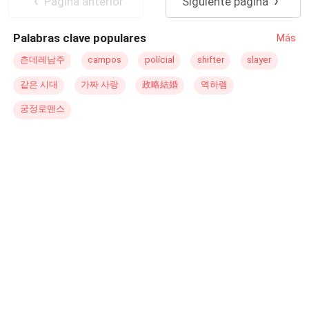
Pagina anterior
Siguiente página
destino, la supervivencia exige que huya al salvaje
Vanceney acaba de comenzar.
desconocido, con su hijo no nacido como su única luz.
Palabras clave populares
Más
Cinco años después, Thea ha forjado una nueva vida
como Alfa de la serena Manada WoodLanders, criando a
츤데레남주
campos
polícial
shifter
slayer
su hijo Sage en una frágil paz. Entonces el destino le
같은 시대
가짜 사랑
政略結婚
역하렘
entrega a un extraño herido en sus fronteras: Hunter, un
hombre sin pasado, cuya fuerza gentil despierta su
궁정로맨스
corazón custodiado y teje un lazo inquebrantable con su
hijo. Pero las sombras de su antigua vida acechan más
cerca —la búsqueda despiadada de Duke por el poder
supremo lo ha llevado directamente a Sage, el heredero
angelical que sacrificará para reclamar un dominio divino.
Dividida entre la venganza y la frágil familia que ha
construido, Thea debe desatar el fuego divino dentro de
su sangre Serafín antes de que caiga la espada de Duke.
En una tormenta de traición, deseo prohibido y furia feral,
el orgullo destrozado de una mujer se elevará —o
quemará todo lo que ama hasta las cenizas. ¿Los
verdaderos compañeros repararán lo que la ambición