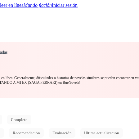
Mundo ficción
Iniciar sesión
nadas
BTQ+
YA/TEEN
Paranormal
Misterio/Thriller
Oriental
Juegos
Historia
MM
 en línea. Generalmente, dificultades o historias de novelas similares se pueden encontrar en va
QUISTANDO A MI EX (SAGA FERRARI) en BueNovela!
Completo
d
Recomendación
Evaluación
Última actualización