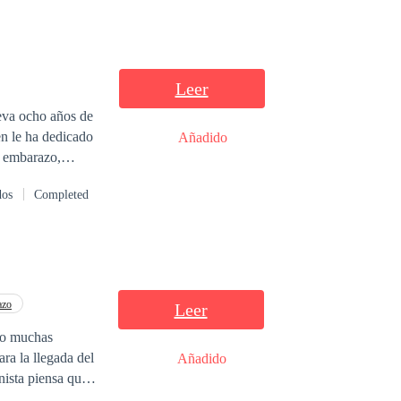
Leer
en le ha dedicado
Añadido
n embarazo,
o con su mejor
dos
Completed
rdaderamente
ta se derrumba
novia. Matteo se
 cuenta de sus
tteo para
as que había
azo
Leer
ado muchas
la autora.
ra la llegada del
Añadido
ista piensa que
sa; apoyándose en