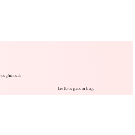
 Romance
Sci-Fi
Guerra
Otros
rios géneros de
Lee libros gratis en la app