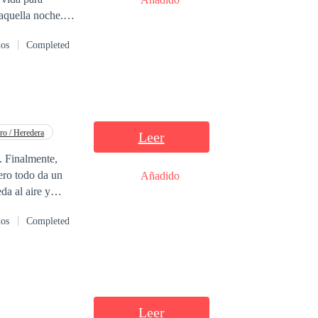
 aquella noche.
e se enamore de
dos
Completed
Madison Jones es
 cuidar al
 entre los dos
y sus traumas por
ro / Heredera
Leer
. Finalmente,
ero todo da un
Añadido
da al aire y
r y al que nunca
dos
Completed
el destino los
Leer