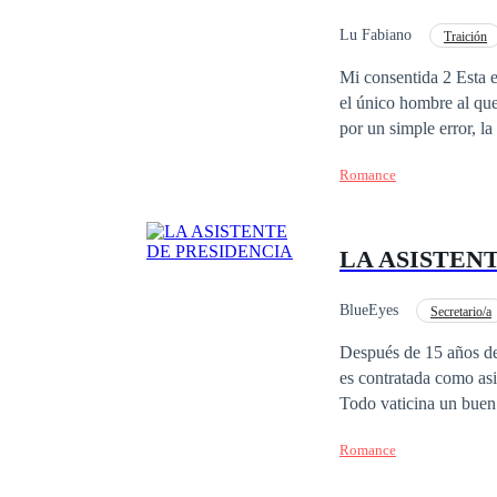
ser la madre de mi hijo, señorita Morgan. Oh, rayos. ¿La res
del CEO? No, esto deb
Lu Fabiano
Traición
ser posible, ¿o sí?
Drama
Rebelde
Mi consentida 2 Esta e
el único hombre al qu
por un simple error, la
esperando hasta que é
Romance
fue la mujer perfecta 
soportar, que ella ya 
pertenece y seguirá sie
LA ASISTEN
mismos de antes? y a
BlueEyes
Secretario/a
Después de 15 años de 
es contratada como
Todo vaticina un buen
Franco, futuro hereder
Romance
Franco tiene los días c
comprometerse con Rebe