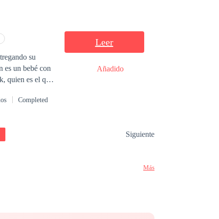
Leer
ntregando su
an es un bebé con
Añadido
k, quien es el que
la escapar junto a
dos
Completed
amor de un esposo
Siguiente
Más