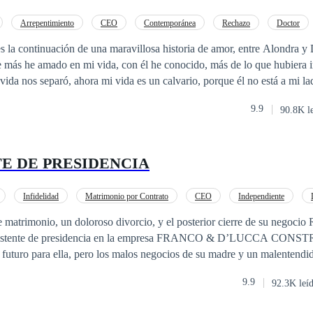
erva era de mi jefe? ¿Realmente voy a tener al hijo
e ser una broma. Yo… no puedo estar embarazada de mi jefe mujerieg
Arrepentimiento
CEO
Contemporánea
Rechazo
Doctor
s la continuación de una maravillosa historia de amor, entre Alondra y
e más he amado en mi vida, con él he conocido, más de lo que hubiera 
 vida nos separó, ahora mi vida es un calvario, porque él no está a mi la
l me perdone, porque hay llamas, que ni con el viento pueden apagarse.
9.9
90.8K l
para mí, pero ahora que la he perdido no veo la forma de seguir adelant
no sea mía y que no concibo la idea, que pueda ser de alguien más, porq
ndo mía por el resto de nuestras vidas. ¿Podrá el destino juntarnos y vol
TE DE PRESIDENCIA
marnos como nunca lo habíamos hecho.
Infidelidad
Matrimonio por Contrato
CEO
Independiente
matrimonio, un doloroso divorcio, y el posterior cierre de su negocio 
 asistente de presidencia en la empresa FRANCO & D’LUCCA CO
 futuro para ella, pero los malos negocios de su madre y un malentendi
o de la constructora hacen que su vida se vuelva un infierno. Poe otro l
9.9
92.3K leí
ontados para seguir con su libertina vida antes de que su padre lo oblig
cca, la mujer que desprecia para así poder conseguir la presidencia de