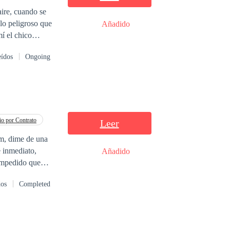
aire, cuando se
lo peligroso que
Añadido
 sentí en nuestro
eídos
Ongoing
ble, me hace
o por Contrato
Leer
Añadido
 buena noticia.
dos
Completed
mer hijo. Vas a