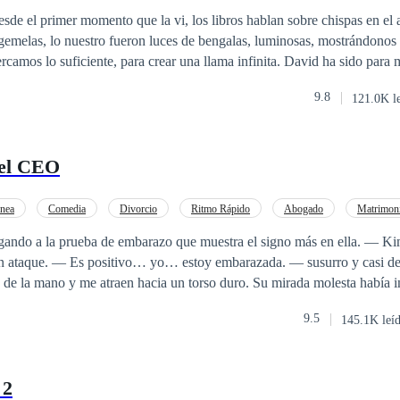
sde el primer momento que la vi, los libros hablan sobre chispas en el 
gemelas, lo nuestro fueron luces de bengalas, luminosas, mostrándonos 
suficiente, para crear una llama infinita. David ha sido para mí el chico
rmente era un radar para los chicos malos, nada me preparó para lo que
9.8
121.0K l
las chispas volaron, tan intensas, como abrazadas por litros de combusti
odos apuestan a que no duraremos, pero nosotros les
amos listos para luchar por este gran amor...Un amor cómo el nuestro.
el CEO
nea
Comedia
Divorcio
Ritmo Rápido
Abogado
Matrimoni
go
CEO
 la prueba de embarazo que muestra el signo más en ella. — Kim, dime de una
 susurro y casi de inmediato,
 me atraen hacia un torso duro. Su mirada molesta había impedido que
y de inmediato bajo el teléfono donde Lu, mi mejor amiga, celebraba la
9.5
145.1K leí
rabajo —
 2
qué? — Tú tomaste mi reserva de esperma. Tú… eres la madre de mi pri