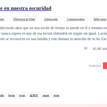
derecho le pertenece.
e en nuestra oscuridad
nino
Diferencia de Edad
Adolescente
Contemporánea
Bebé genio
aición
Trillizos
POV en primera persona
dieciocho años que en una noche de festejo se pierde en él y termina e
e nunca espero es que de esa locura obtendría un regalo sin igual. Lucí
olo se reconocen en una familia y esto llamara la atención de su tío Zac
n planearlo, este hombre complica toda la situación con Paula. Haciéndo
10
83.9K leí
e puede tener todo lo que desea, tanto para ella como para su hijo. El 
 y el de un padre.
Anterior
ride
bestia
twins
달콤한
amant
génie