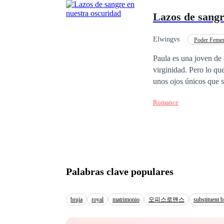
y la herencia que por 
Lazos de sangr
Elwingvs
Poder Feme
Amor Secreto
Tr
Paula es una joven de 
virginidad. Pero lo qu
unos ojos únicos que s
lo descubrirá. Mas, si
Romance
su retoño sin saber qu
que la ayudara a sanar
Palabras clave populares
bruja
royal
matrimonio
오피스로맨스
substituent b