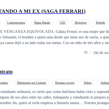
ANDO A MI EX (SAGA FERRARI)
Contemporánea
Ritmo Rápido
CEO
Mujeriego
Rebelde
Matrimonio Exprés
Perdón
DA. Gálata Ferrari, es una mujer que lleva ocho años de
 Sebastini, el hombre a quien ama desde que tiene uso de razón, a qui
uya causa dejó a un lado todas sus metas. Con un niño de tres años y u
 como siempre la soñó, hasta que escucha una conversación de su espos
10
296.6K leí
a que se casó con ella por despecho, al pensar que la mujer a quien ve
nado. Sin embargo, esta regresa y con ello la felicidad sentida por Gála
llo de naipes, pues él se da cuenta que aún continúa enamorado de su ex
trato
r y el deber, cree terminar escogiendo el amor, no obstante, luego se da
os, pero ya es muy tarde y el divorcio ya ha sido firmado ¿Qué hará Ma
adero amor? ¿Volverá Gálata con él o se dedicará a lograr todas las met
oránea
Matrimonio por Contrato
Romance oscuro
Niñera
Embar
CEO
Ritmo Rápido
 estudiante ordinaria, es cierto que como huérfana habia visto y super
a reproducción total o parcial de la historia sin autorización expresa de 
guno de sus años entre las calles, trabajando y estudiando la preparo pa
nombre Jin, quien al verla empieza a llamarla mama… Nuestra protagon
, porque está buscando a su madre y decide ayudarlo a regresar a su ca