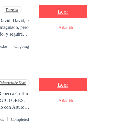
o. Eso, no puede
Tragedia
Leer
 David. David, es
imaginado, pero
Añadido
do, y seguiré
 Alondra, siempre
eídos
Ongoing
e, pues no puedo
ue ella me
ver a ser los
Diferencia de Edad
Leer
Rebecca Griffin
NSTRUCTORES.
Añadido
do con Arturo
ado, Arturo
dos
Completed
ue a
 la constructora