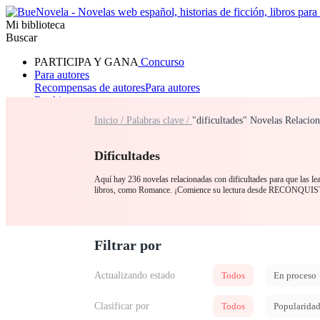
Mi biblioteca
Buscar
PARTICIPA Y GANA
Concurso
Para autores
Recompensas de autores
Para autores
Ranking
Navegar
Inicio /
Palabras clave /
"dificultades" Novelas Relacio
Novelas
Cuentos Cortos
Todos
Romance
Hombre lobo
Mafia
Sistema
Fantasía
Urbano
LG
Dificultades
Aquí hay 236 novelas relacionadas con dificultades para que las lea
libros, como Romance. ¡Comience su lectura desde RECON
Filtrar por
Actualizando estado
Todos
En proceso
Clasificar por
Todos
Popularida