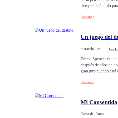
pequeña María? Registro ante Safe C
siempre dejándolo para
Registro 19/04/2023. P
Deseosa por separarse 
Romance
ella y así poder sacar
mucho más que una cara
insoportable CEO Fairc
Un juego del d
que amenaza con conve
esta chica simple del
maracaballero
De Odi
Infidelidad
Roma
Emma Spencer es una an
después de años de no
gran giro cuando está 
decide vivir una noche
Romance
verá en su vida, ¿Cuál
Mi Consentida
Diosa del Amor