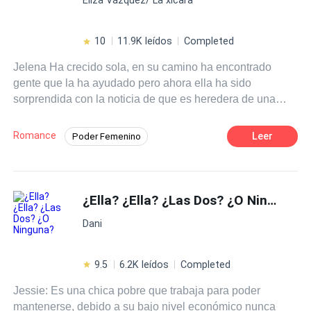
10
11.9K leídos
Completed
Jelena Ha crecido sola, en su camino ha encontrado
gente que la ha ayudado pero ahora ella ha sido
sorprendida con la noticia de que es heredera de una
magnífica fortuna, una que viene con condiciones: una de
ellas es casarse con el abogado de su fallecido padre, no
Romance
Leer
Poder Femenino
es una idea que a él le guste, pero todo se complicará
Diferencia de Edad
Heredero / Heredera
más cuando los enemigos de su padre quieran reclamar
su parte y la atracción hacia uno de los haga dudar a
Ritmo Rápido
Matrimonio por Contrato
Jelena.
¿Ella? ¿Ella? ¿Las Dos? ¿O Ninguna?
Abogado
Contemporánea
Dani
9.5
6.2K leídos
Completed
Jessie: Es una chica pobre que trabaja para poder
mantenerse, debido a su bajo nivel económico nunca