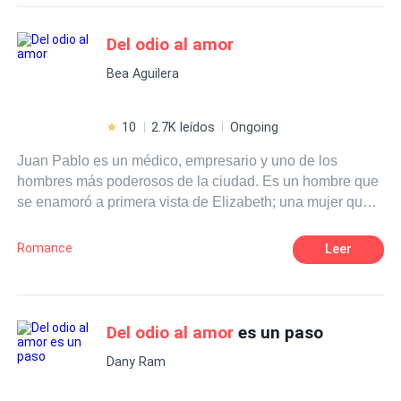
Independiente
Matrimonio por Contrato
Del odio al amor
Millonario Instantáneo
Rebelde
Bea Aguilera
10
2.7K leídos
Ongoing
Juan Pablo es un médico, empresario y uno de los
hombres más poderosos de la ciudad. Es un hombre que
se enamoró a primera vista de Elizabeth; una mujer que
vio cuando iba de camino al aeropuerto. Esta misteriosa
mujer lo cautivo con su belleza sin saber nada más de
Romance
Leer
ella, solo el ver el reflejo de su belleza Iluminado con la
luz de la noche, bastó para idealizar una vida junto a ella.
Juan Pablo llegó al aeropuerto y tomó su vuelo y
mientras se dirigía a Ciudad Mónaco, no dejó de pensar
Del odio al amor
es un paso
en la mujer que vio caminar justo al lado de su
Dany Ram
camioneta. Elizabeth es una mujer hermosa, inteligente
que se dedica a la decoración de interiores, no era de