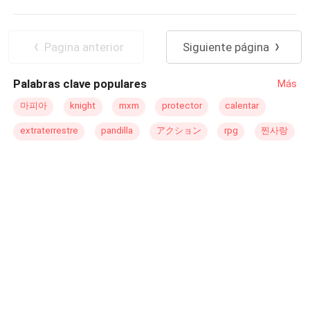
Matrimonio por Contrato
Rebelde
Aventurera
Venganza
Traición
Dominante
CEO
Pagina anterior
Siguiente página
Palabras clave populares
Más
마피아
knight
mxm
protector
calentar
extraterrestre
pandilla
アクション
rpg
찐사랑