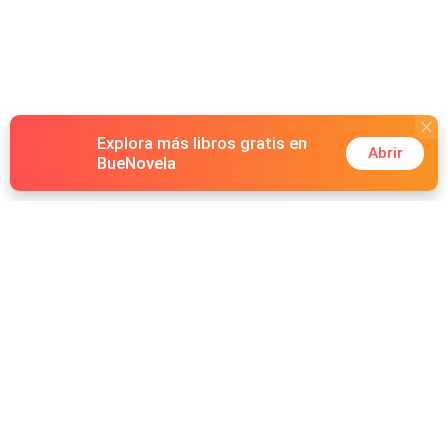
Explora más libros gratis en
Abrir
BueNovela
Hot Genres
Romance
Recursos
Hombre lobo
Palabras clave
Redes Sociales
Mafia
Búsquedas calientes