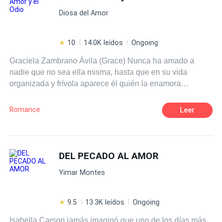
Diosa del Amor
10
14.0K leídos
Ongoing
Graciela Zambrano Ávila (Grace) Nunca ha amado a
nadie que no sea ella misma, hasta que en su vida
organizada y frívola aparece él quién la enamora
locamente, sin que ella sepa mucho o más bien nada de
él. Nicolás de la Garza Pérez (Nick) En su nueva vida
Romance
Leer
dónde intenta dejar atrás su pasado, conoce a una mujer
por la cual quiere comenzar de nuevo, sin sospechar que
por ese amor él podría perder por lo que tanto ha
luchado, su libertad. Vivirá con el miedo de que su oscuro
DEL PECADO AL AMOR
secreto salga a la luz. ¿Podrá el amor ser capaz de lograr
Yimar Montes
lo imposible?, ¿Podrá triunfar el amor por encima del
odio?, ¿Podrán dos polos opuestos atraerse y amarse
por encima de todo?
9.5
13.3K leídos
Ongoing
Isabella Carson jamás imaginó que uno de los días más