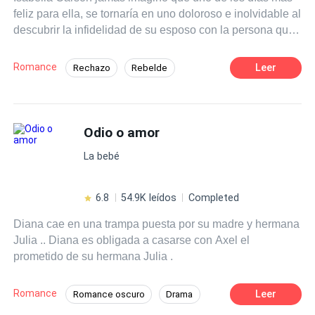
feliz para ella, se tornaría en uno doloroso e inolvidable al
descubrir la infidelidad de su esposo con la persona que
menos se esperaba. Por lo que su vida empezó a dar un
giro de 360° al seguir descubriendo más verdades.
Romance
Leer
Rechazo
Rebelde
Debido a estos sucesos, y en un estado de embriaguez y
Ritmo Rápido
Romance oscuro
la necesidad de sentirse deseada y amada, cae en las
manos del hombre más rico y poderoso de toda la ciudad.
Traición
Venganza
Independiente
Dando así como inicio a un pecado que cada vez los
Odio o amor
Chica mala
Pasión
envolverá más, y del cual les será imposible huir. Ya que
La bebé
este hombre volvería a su vida de la manera que menos
se esperaba, y de la cual no podría volver a escapar de
sus manos.
6.8
54.9K leídos
Completed
Diana cae en una trampa puesta por su madre y hermana
Julia .. Diana es obligada a casarse con Axel el
prometido de su hermana Julia .
Romance
Leer
Romance oscuro
Drama