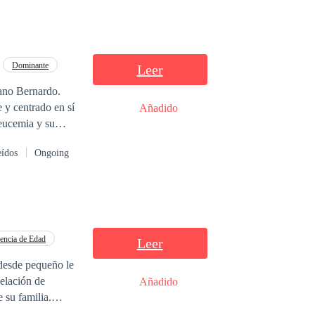
Dominante
Leer
mano Bernardo.
 y centrado en sí
Añadido
leucemia y su
mer momento, la
eídos
Ongoing
ura madre de su
sa, que mantiene
e convencerla
echaza su
opuesta, ya que
 ciertos
encia de Edad
Leer
ón se enamore?
 desde pequeño le
velación de
Añadido
 su familia.
ertenecia, pero