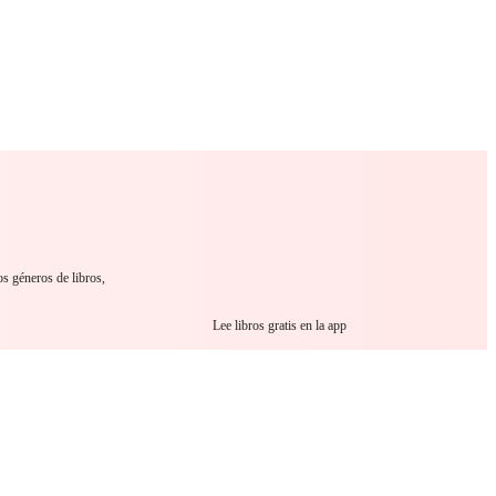
 Romance
Sci-Fi
Guerra
Otros
os géneros de libros,
Lee libros gratis en la app