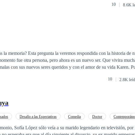
10
8.6K l
te los encantos del alfa y Stephen está dispuesto a todo para que vuelva
respondida con la historia de nuestro gran
omento fue otra persona, pero ahora es un nuevo ser. Que vivira much
 malas con sus nuevos seres queridos y con el amor de su vida Karen. 
or, pero desde que conoció a Karen este sentimiento empezó a surgir en
10
2.8K leí
rtante en esta historia es el camino que decide tomar Marvin, muy poc
 de empezar de nuevo. Marvin a pesar de que en un pasado fue un hombr
o veremos cómo se refleja esta contra parte de Sebastián, donde Marvin
uya
uy amado por la gente que lo rodea. No todos tenemos la oportunidad 
an radical como perder la memoria, pero todos tenemos el destino de nu
ros decidimos si cambiar o no...
sados
Desafío a las Expectativas
Comedia
Doctor
Contemporáne
Divorcio
CEO
Genio médico
monio, Sofía López sólo veía a su marido legendario en televisión, por
a no esperaba era que al día siguiente al divorcio, su ex marido empezar