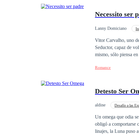
Necessito ser 
Lanny Domiciano
In
Pasión
POV en p
Vitor Carvalho, uno d
Seductor, capaz de vol
mismo, sólo piensa en
hermano no es compatib
Romance
rechaza, pero comienza
hijo. Es ahí donde ent
a sus abuelos con su t
Detesto Ser O
para que tenga un hijo
propuesta. Él le advier
necesita el dinero par
aldine
Desafío a las Ex
sentimientos por el b
Comedia
Contem
Un omega que odia ser 
obligó a comportarse c
linajes, la Luna puso 
Stephen es un alfa que