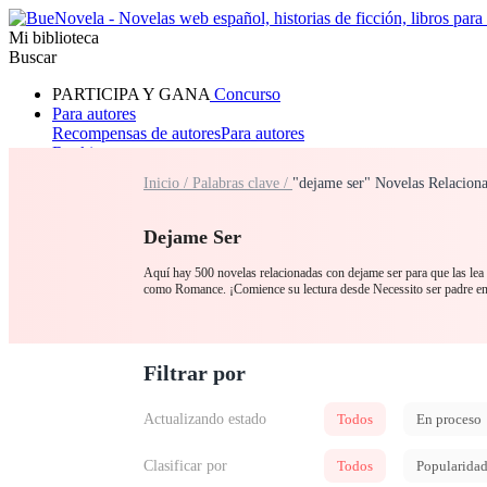
Mi biblioteca
Buscar
PARTICIPA Y GANA
Concurso
Para autores
Recompensas de autores
Para autores
Ranking
Navegar
Inicio /
Palabras clave /
"dejame ser" Novelas Relacion
Novelas
Cuentos Cortos
Todos
Romance
Hombre lobo
Mafia
Sistema
Fantasía
Urbano
LG
Dejame Ser
Aquí hay 500 novelas relacionadas con dejame ser para que las lea 
como Romance. ¡Comience su lectura desde Necessito ser padre e
Filtrar por
Actualizando estado
Todos
En proceso
Clasificar por
Todos
Popularida