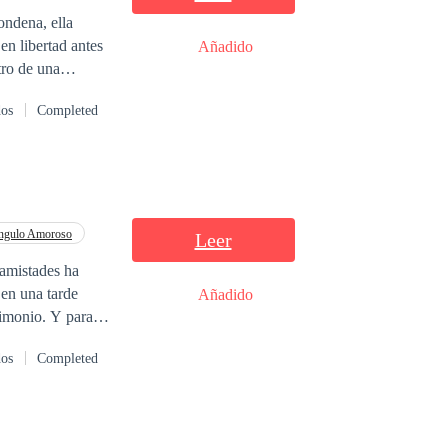
ondena, ella
en libertad antes
Añadido
tro de una
dos
Completed
ángulo Amoroso
Leer
 en una tarde
Añadido
hago. Ya no viene
dos
Completed
debo, me aferro a
 cuerpo Yo solo
n por desear