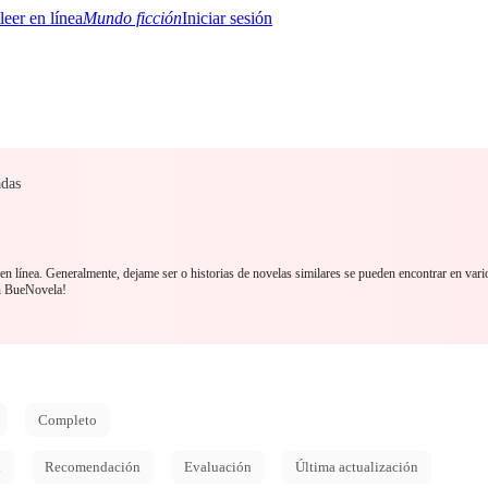
Mundo ficción
Iniciar sesión
adas
BTQ+
YA/TEEN
Paranormal
Misterio/Thriller
Oriental
Juegos
Historia
MM
en línea. Generalmente, dejame ser o historias de novelas similares se pueden encontrar en vari
n BueNovela!
Completo
d
Recomendación
Evaluación
Última actualización