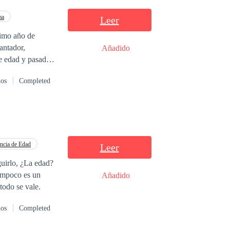
ma
Leer
timo año de
antador,
Añadido
dos
Completed
palabras.
ncia de Edad
Leer
guirlo, ¿La edad?
ampoco es un
Añadido
así que todo se vale.
dos
Completed