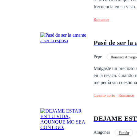
frecuencia en su vista.
perseguiría.— ¿Sabes 
Romance
López, discípula cerca
¿o tienes otra identid
que ya lo sabía todo s
Pasé de ser la 
Sigo siendo tu ex espo
Pepe
Romance Amargo
Dejar en ridículo
Malgaste un precioso 
en la resaca. Cuando r
me pedía sin cuestiona
se fuera. Pero lament
Cuento corto · Romance
derrotada pero no vencida, resurgí entonces decidida a salir adelante. Fue entonces cuand
—¿Me darías de nuevo 
DEJAME EST
Aragones
Perdón