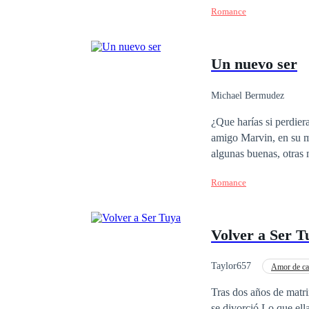
Romance
Aurel no planea caer an
Un nuevo ser
Michael Bermudez
¿Que harías si perdieras la memoria? Esta pregunta la veremos 
amigo Marvin, en su m
algunas buenas, otras
no supiera nada del am
Romance
que es sumamente impo
tienen la oportunidad
largo de cada capítul
Volver a Ser T
persona y realmente m
nuevo de una manera t
nosotros mismos; nosot
Taylor657
Amor de ca
Romance oscuro
Tras dos años de matri
se divorció.Lo que ell