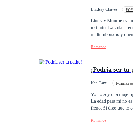
Lindsay Chaves
POV 
Diferencia de Edad
Lindsay Monroe es una
instituto. La vida la
multimillonario y dueño de una exitosa empresa. U
ocultos serán su ruina. ¿El amor será posible de sobrepasar los obstáculos? ********************** -
Romance
quiero. -dice entre mis brazos dej
hacer. -yo tambié
¡Podría ser tu 
Kea Cami
Romance os
Millonario Instantáneo
Yo no soy una mujer qu
La edad para mi no es
Romance