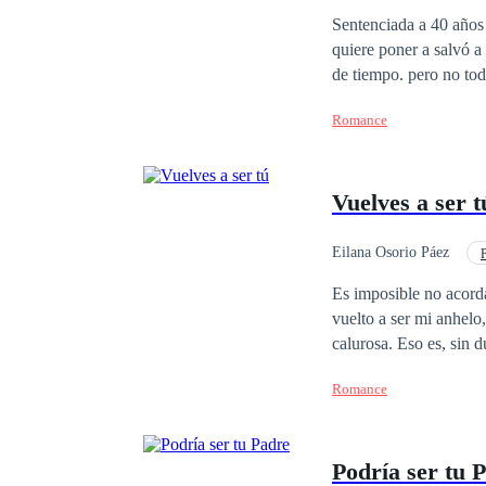
POV en primera person
Sentenciada a 40 años 
quiere poner a salvó a
de tiempo. pero no todo
prisión.
Romance
Vuelves a ser t
Eilana Osorio Páez
Matrimonio por Contrat
Es imposible no acordarme a diario ella. Desde que estamos de nu
vuelto a ser mi anhelo
calurosa. Eso es, sin duda alguna, Blanc
mi desgracia, a su la
Romance
al caso aclarar esos h
toda mi cordura para n
me puedo conformar con
Podría ser tu 
tanto la mujer del prój