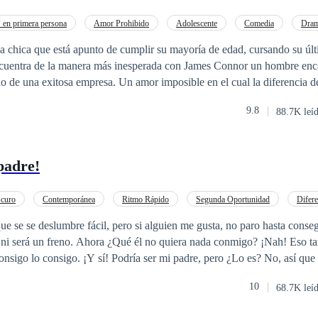
en primera persona
Amor Prohibido
Adolescente
Comedia
Dra
CEO
 chica que está apunto de cumplir su mayoría de edad, cursando su úl
 encuentra de la manera más inesperada con James Connor un hombre enc
n amor imposible en el cual la diferencia de edad y pasados
te
9.8
88.7K leí
ándome completamente estupefacto. Esto no es correcto, que rayos estoy por
n te quiero. -susurró, para mi miedo sintiendo en mi pecho cada una de esas 
padre!
curo
Contemporánea
Ritmo Rápido
Segunda Oportunidad
Difere
e se se deslumbre fácil, pero si alguien me gusta, no paro hasta conse
 ni será un freno. Ahora ¿Qué él no quiera nada conmigo? ¡Nah! Eso t
freno. Si digo que lo consigo lo consigo. ¡Y sí! Podría ser mi padre, pero ¿Lo es? No, 
10
68.7K leí