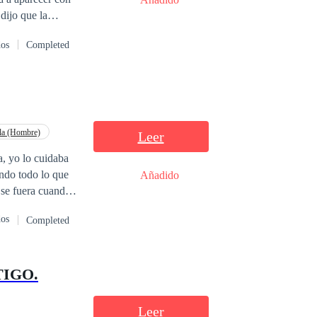
 dijo que la
onalmente Dr.
dos
Completed
opa de alta gama,
beza, pensando
surró al oído —
la (Hombre)
Leer
, yo lo cuidaba
endo todo lo que
Añadido
 se fuera cuando
 no me abatió,
dos
Completed
TIGO.
Leer