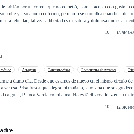
a
de prisión por un crimen que no cometió, Lorena acepta con gusto la c
 su padre y a su abuelo enfermo, pero todo se complica cuando la dejan 
 será felicidad, tal vez la libertad es más dura y dolorosa que estar den
10
18.8K leí
ú
Profesor
Arrogante
Contemporánea
Reencuentro de Amantes
Tri
o
CEO
Poder Femenino
Pasión
evo en el mismo círculo de amistades ha
, a ser esa Brisa fresca que alegra mi mañana, la misma que se agradece
a Varela en mi alma. No es fácil verla feliz en su matrimonio. Y para
do se encuentra un hombre que la ama de la misma manera en que yo lo 
10
12.3K leí
echos del pasado. Pero duele verla y no tenerla, siento celos cuando no 
o arrancarle las manos al hombre que tiene todos los derechos sobre su
 tenerla en sueños. No solo por mi pasado iré al infierno, sino tambié
Padre
imo.