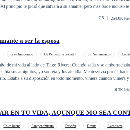
 Al principio le pidió que salvara a su amante, pero más tarde incluso le
quién soy yo, Julio César? — Ella le preguntó— Reconocido internaci
7.5
254.0K leí
na del Señor Jacinto, hacker de primera J, fundadora de una marca de r
ad? Dímelas y te escucharé.El hombre tenía todo bien meditado en la ca
obre Sofía López.— En realidad ..., — Sofía se acercó más a él y le su
amante a ser la esposa
sa.
Giro Inesperado
De Perdedor a Ganador
Sin Sentimientos
Canal
año de mi vida al lado de Tiago Rivera. Cuando salía y se emborrachaba
ecibía sus amiguitos, yo sonreía y los atendía. Me desvivía por él, haci
rlo. Estaba a su disposición en todo momento, viniera cuando viniera y
ablemente, a pesar de tanto esfuerzo, terminó abandonándome. Mas esto
6.3K leí
o Tiago me preguntó:
un chance de estar juntos? Pero esta vez de manera oficial.
AR EN TU VIDA, AQUNQUE MO SEA CON
Chica buena
Arrepentimiento
Traición
Drama
Aventurera