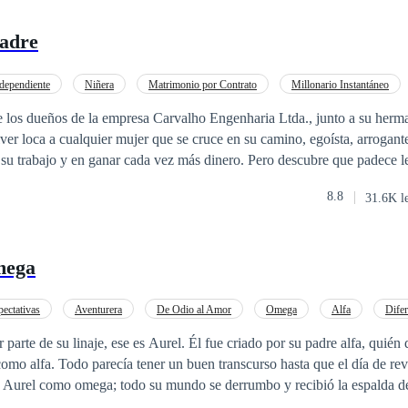
padre
dependiente
Niñera
Matrimonio por Contrato
Millonario Instantáneo
rimera persona
De Odio al Amor
Poder Femenino
e los dueños de la empresa Carvalho Engenharia Ltda., junto a su her
ver loca a cualquier mujer que se cruce en su camino, egoísta, arrogante
 su trabajo y en ganar cada vez más dinero. Pero descubre que padece 
le. Sin esperanzas, el médico le da una idea: tener un hijo. En un pri
8.8
31.6K l
 a pensar en el tema. Entonces tiene que buscar a contrarreloj a la fut
ra en su vida Sophia Alves, una joven sencilla, luchadora y muy hermo
rabajo. Cuando Vitor la mira, queda completamente encantado y trata d
mega
 con él. Por supuesto, ella lo considera un loco, le da una cachetada y r
te que recibirá una gran cantidad de dinero y, con eso, ella acepta la pr
a ayudar a sus abuelos. Pero lo que Vitor no esperaba es empezar a sentir
pectativas
Aventurera
De Odio al Amor
Omega
Alfa
Difer
ebé y la madre del bebé. ¿Puede un hijo hacer que un hombre sin coraz
poránea
Rebelde
parte de su linaje, ese es Aurel. Él fue criado por su padre alfa, quién
omo alfa. Todo parecía tener un buen transcurso hasta que el día de re
a Aurel como omega; todo su mundo se derrumbo y recibió la espalda de
 ha estado enamorado de Aurel incluso antes de saber el linaje al que p