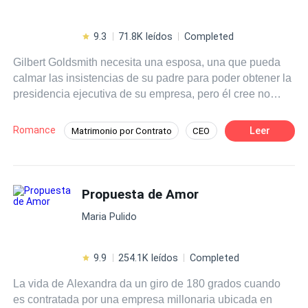
9.3
71.8K leídos
Completed
Gilbert Goldsmith necesita una esposa, una que pueda
calmar las insistencias de su padre para poder obtener la
presidencia ejecutiva de su empresa, pero él cree no
necesitar una mujer estable a sus 35 años, cuando tiene
a todas las mujeres de New York a sus pies. Ya que no
Romance
Leer
Matrimonio por Contrato
CEO
tiene opción, consigue una chica que él cree será la
Mujeriego
Amor dulce
indicada para las expectativas de su padre, sin embargo,
sus planes no resultan como él esperaba al darse cuenta
POV en primera persona
De Odio al Amor
de que en realidad es la chica perfecta para él.
Propuesta de Amor
Millonario Instantáneo
Poder Femenino
Maria Pulido
9.9
254.1K leídos
Completed
La vida de Alexandra da un giro de 180 grados cuando
es contratada por una empresa millonaria ubicada en