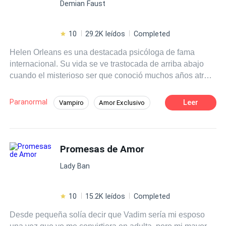
Demian Faust
en cualquier forma o por cualquier medio (electrónico,
mecánico, fotocopia, grabación u otros) sin autorización
previa y por escrito de los titulares del copyright. La
10
29.2K leídos
Completed
infracción de dichos derechos puede constituir un delito
Helen Orleans es una destacada psicóloga de fama
contra la propiedad intelectual.
internacional. Su vida se ve trastocada de arriba abajo
cuando el misterioso ser que conoció muchos años atrás
y que creía muerto regresa a buscarla despertando el
incontrolable deseo que siente por él...
Paranormal
Leer
Vampiro
Amor Exclusivo
Amor Prohibido
Promesas de Amor
Lady Ban
10
15.2K leídos
Completed
Desde pequeña solía decir que Vadim sería mi esposo