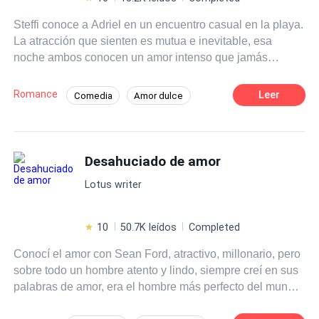
Steffi conoce a Adriel en un encuentro casual en la playa.
La atracción que sienten es mutua e inevitable, esa
noche ambos conocen un amor intenso que jamás
creyeron encontrar. Pero, el destino les tiene preparado
una ingrata sorpresa. Él es el novio de su hermana y ella
Romance
Leer
Comedia
Amor dulce
tendrá que luchar con su corazón para evitar ese sinfín de
Profesor
Romance oscuro
emociones que le provoca el tenerlo cerca. La traición y
ese fuerte deseo de ceder ante la pasión que ambos han
Diferencia de Edad
Despiadado
despertado con ese primer beso, han abierto las puertas
Desahuciado de amor
Trillizos
Traición
Amor Prohibido
a un secreto compartido del que anhelan escapar. ¿Qué
Lotus writer
podría salir mal en esta lucha por no dejarse llevar por el
corazón?
10
50.7K leídos
Completed
Conocí el amor con Sean Ford, atractivo, millonario, pero
sobre todo un hombre atento y lindo, siempre creí en sus
palabras de amor, era el hombre más perfecto del mundo
para mí hasta que después de tres años de matrimonio lo