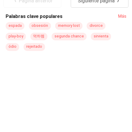
Pagina anterior
Siguiente página
Palabras clave populares
Más
espada
obsesión
memory lost
divorce
play-boy
역하렘
segunda chance
sirvienta
ódio
rejeitado