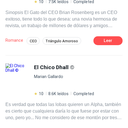
10
7.5K leídos
Completed
Sinopsis El Gato del CEO Brian Rosenberg es un CEO
exitoso, tiene todo lo que desea: una novia hermosa de
revista, un trabajo de millones de dólares y amigos
entrañables; sin embargo, un día su novia le regala un
gato, aparentaba ser un obsequio más, lo que no sabía
Romance
Leer
CEO
Triángulo Amoroso
es que al entrar el gato en su vida todo se convulsionaría
Ritmo Rápido
Matrimonio por Contrato
y sería dejado en el altar, su reputación estaría en entre
dicho, además de perder su trabajo. ¿Será que Míster
Comedia
Aventurera
Despiadado
Fritz, el gato, le trajo mala suerte? O es que la vida le
El Chico Dhall ©
jugaría un número a este CEO y le daría la lección de su
Marian Gallardo
vida y un nuevo amor, la loca de los gatos: Abigaíl Lane.
10
8.6K leídos
Completed
Es verdad que todas las lobas quieren un Alpha, también
es cierto que cualquiera daría lo que fuese por estar con
uno, pero yo... No me considero de ese montón por tres
simples razones, que son: 1. No creo en los típicos