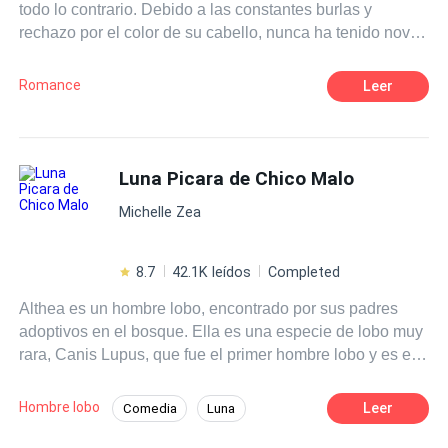
todo lo contrario. Debido a las constantes burlas y
rechazo por el color de su cabello, nunca ha tenido novia
ni ningún tipo de contacto con las mujeres. Un día conoce
a Maddie, una chica atrevida que coquetea con él e
Romance
Leer
incluso lo ayuda a superar sus inseguridades. Sin
embargo, ella guarda un secreto que no sólo afectará al
chico pelirrojo, sino a otras personas a su alrededor, entre
ellas, Claire, quien está enamorada del tímido
Luna Picara de Chico Malo
“zanahoria”.
Michelle Zea
8.7
42.1K leídos
Completed
Althea es un hombre lobo, encontrado por sus padres
adoptivos en el bosque. Ella es una especie de lobo muy
rara, Canis Lupus, que fue el primer hombre lobo y es el
misterio para otros lobos. Althea ha sido considerada
descastada por la manada de Riverwood. Los miembros
Hombre lobo
Leer
Comedia
Luna
de la manada de Riverwood son lobos blancos y
Amor dulce
Drama
Licántropo
descendientes directos de la diosa de la luna. El próximo