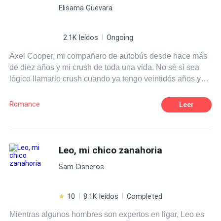
Elisama Guevara
2.1K leídos
Ongoing
Axel Cooper, mi compañero de autobús desde hace más
de diez años y mi crush de toda una vida. No sé si sea
lógico llamarlo crush cuando ya tengo veintidós años y
aún no le he dado ni un beso, solo me ha saludado un
par de veces de casualidad. Lo conocí una mañana en la
Romance
Leer
parada del autobús cuando mamá me llevaba al colegio.
Lo que en esos días vi como un juego de niñas hoy se ha
convertido en una obsesión, suena fea la palabra, pero
es muy real. Me enamoré de un chico mayor que yo
Leo, mi chico zanahoria
cuando era solo una niña. Lo más raro es que siempre lo
Sam Cisneros
he mirado desde la oscuridad de mis lentes, jamás me he
atrevido a contarle lo que siento. ¿Pero todo tiene una
primera vez? ¿Me tocará a mí tener la mía? Bueno sin
10
8.1K leídos
Completed
más que decir, los invito a averiguarlo.
Mientras algunos hombres son expertos en ligar, Leo es