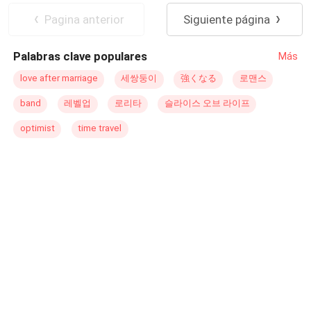
completo desconocido apareció en mi vida como un
------------------------------ AVISO DE LA AUTORA: La imagen
Pagina anterior
Siguiente página
maldito huracán, arrasando con todo a su paso, pero
de porta es completamente original y de mi autoría al
dejando algo bueno en medio de ese tortuoso camino.
igual que esta historia. No copiar. No editar. -------------------
Palabras clave populares
Más
No sabía quién era él ni a qué se dedicaba, aparte de su
--------------- Todos los derechos reservados.
negocio legal. ¿Qué hice? Me involucré completamente
©2020,NAMIKAZE2000
love after marriage
세쌍둥이
強くなる
로맨스
con él, creyendo que posiblemente fuera una señal de
band
레벨업
로리타
슬라이스 오브 라이프
Dios para darme una segunda oportunidad en el amor,
algo para lo que no me consideraba apta. Antes de todo
optimist
time travel
eso, tenía que esquivar sus constantes llamadas,
mensajes y visitas sorpresa a mi trabajo; insistía en
hablar conmigo. Un día, sin tener otra opción, accedí;
salvó mi vida cuando pendía de un hilo. Una taza de té
no me dañaría. ¿La sorpresa? Me quería a mí, a mi hija.
Una venganza me llevó a ser su esposa y la próxima jefa
de su mafia.