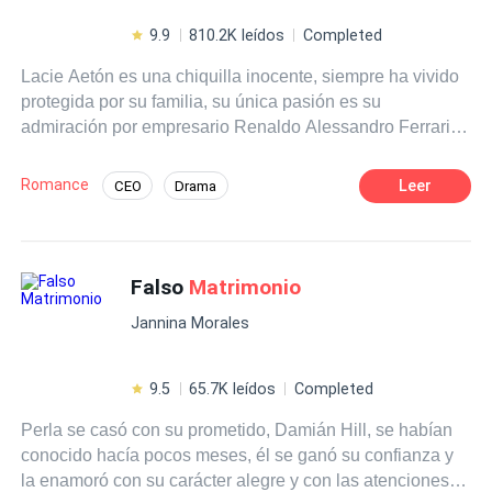
9.9
810.2K leídos
Completed
Lacie Aetón es una chiquilla inocente, siempre ha vivido
protegida por su familia, su única pasión es su
admiración por empresario Renaldo Alessandro Ferrari,
cuñado su hermana, hasta que un día manera
equivocada entra a su habitación y se queda dormida,
Romance
Leer
CEO
Drama
cuando hombre se acuesta en su cama ebrio, producto
Ritmo Rápido
Despiadado
Venganza
del abandono de quién cree la mujer de su vida, termina
teniendo 0 con ella, esa noche hubo consecuencias, y las
Matrimonio por Contrato
familias ambos están dispuestos a subsanar error, así
Falso
Matrimonio
Diferencia de Edad
Romance oscuro
tengan que celebrar un
matrimonio
obligado.Renaldo
Jannina Morales
está furioso por esa decisión y sus planes son hacer de la
vida de la chica un infierno hasta que se arrepienta,
porque él ya conoció el amor y sabe que nunca lo sentirá
9.5
65.7K leídos
Completed
por ella.
Perla se casó con su prometido, Damián Hill, se habían
conocido hacía pocos meses, él se ganó su confianza y
la enamoró con su carácter alegre y con las atenciones