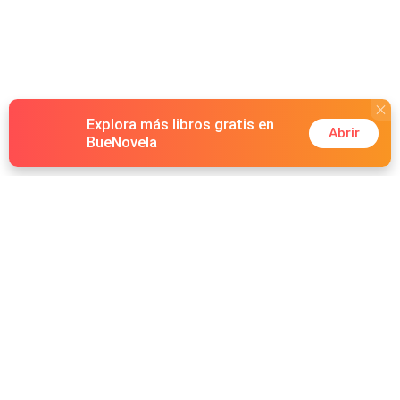
Explora más libros gratis en
Abrir
BueNovela
Hot Genres
Romance
Recursos
Hombre lobo
Palabras clave
Redes Sociales
Mafia
Búsquedas calientes