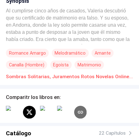
Synopsis
Al cumplirse cinco años de casados, Valeria descubrió
que su certificado de matrimonio era falso. Y su esposo,
en Andorra, donde la ley solo permite casarse una vez,
estaba a punto de desposar a la joven que él mismo
había criado. Era cierto que la amaba, tanto como que la
trataba con ternura. Pero su corazón era demasiado
Romance Amargo
Melodramático
Amante
grande, capaz de albergar a dos mujeres al mismo
tiempo...
Canalla (Hombre)
Egoísta
Matrimonio
Infidelidad
Sombras Solitarias, Juramentos Rotos Novelas Online Descarga gratuita de PDF
Comparitr los libros en:
Catálogo
22 Capítulos