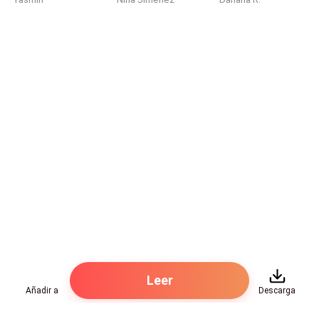
Cinco años atrás, tras su accidente de coche, había
sido Lucía, una chica de secundaria, quien la llevó al
hospital y le donó sangre.
Lucía provenía de una familia humilde, con una madre
enferma. En agradecimiento, Valeria y Alejandro
pagaron todos sus estudios y viajes al extranjero.
Alejandro decía que salvar a Valeria era como salvarlo
a él. Que daría todo lo que tuviera para mostrar su
gratitud.
Pero nunca imaginó Valeria que esa “gratitud”
también incluía criarla para después casarse con ella.
Y lo más cruel es que en cinco años no había notado
nada, jamás supo cuándo empezó esa relación.
Leer
Añadir a
Descarga
Un amigo le preguntó a Alejandro: