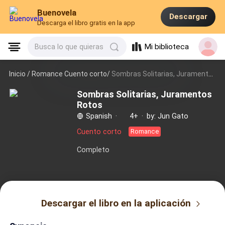
Buenovela
Descargar
Descarga el libro gratis en la app
Mi biblioteca
Busca lo que quieras
Inicio /
Romance Cuento corto/
Sombras Solitarias, Juramentos Rotos
Sombras Solitarias, Juramentos
Rotos
Spanish
·
4+
·
by: Jun Gato
Cuento corto
Romance
Completo
Descargar el libro en la aplicación