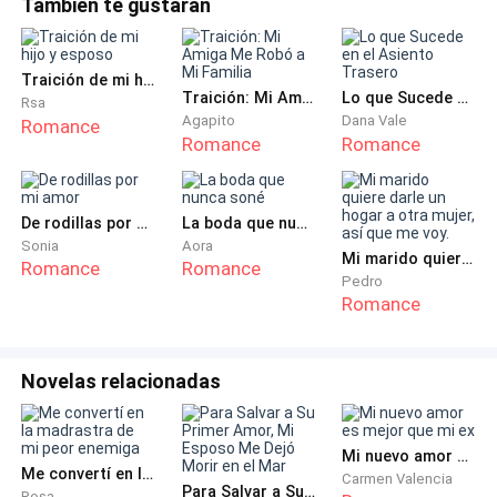
También te gustarán
para su viaje anual. También fue un éxito. Pronto
—¡Felicidades por la boda! Hay que reconocerlo, eres
comenzaron a llegar agencias y turistas independientes.La
increíble, una boda en tu país y otra en el extranjero,
capacidad del pueblo era limitada
Traición de mi hijo y esposo
ambas igual de grandiosas. Pero dime, ¿de verdad
Traición: Mi Amiga Me Robó a Mi Familia
Lo que Sucede en el Asiento Trasero
Rsa
con esa muchacha pobre, Lucía, vas en serio?
Agapito
Dana Vale
Romance
Romance
Romance
Otro preguntó con curiosidad:
De rodillas por mi amor
La boda que nunca soné
—¿Y esto no sería bigamia? ¿No te casaste ya con
Sonia
Aora
Valeria en tu país?
Mi marido quiere darle un hogar a otra mujer, así que me voy.
Romance
Romance
Pedro
Romance
Uno de ellos respondió:
—Lo que no sabes es que él nunca se casó con
Novelas relacionadas
Valeria, esperó a que Lucía creciera, ¡así que
legalmente Alejandro siempre fue soltero!
Mi nuevo amor es mejor que mi ex
Me convertí en la madrastra de mi peor enemiga
—¡Vaya, qué jugada!
Carmen Valencia
Para Salvar a Su Primer Amor, Mi Esposo Me Dejó Morir en el Mar
Rosa