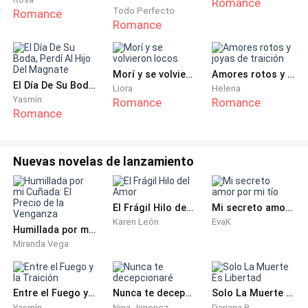
Romance
Todo Perfecto
Romance
Valeria se quedó helada, como si toda su sangre se
Romance
hubiera congelado.
Creía haber oído mal, hasta que escuchó la voz de
Morí y se volvieron locos
Amores rotos y joyas de traición
El Día De Su Boda, Perdí Al Hijo Del Magnate
Liora
Helena
Alejandro, lenta y calculada:
Yasmín
Romance
Romance
Romance
—Con Lucía voy en serio. Ella dio su sangre para salvar
a Valeria, estuvo dispuesta a dar la vida por ella, y
Nuevas novelas de lanzamiento
aceptó vivir bajo su sombra todos estos años. Solo
quiere un matrimonio estable, y eso sí puedo dárselo.
El Frágil Hilo del Amor
Mi secreto amor por mi tío
¡Así que era eso!
Karen León
EvaK
Humillada por mi Cuñada: El Precio de la Venganza
Miranda Vega
Los ojos de Valeria se llenaron de lágrimas sin darse
cuenta. Ese certificado falso lo había planeado él
mismo.
Entre el Fuego y la Traición
Nunca te decepcionaré
Solo La Muerte Es Libertad
Yasmín
Nina Jimenez
Dariana R.