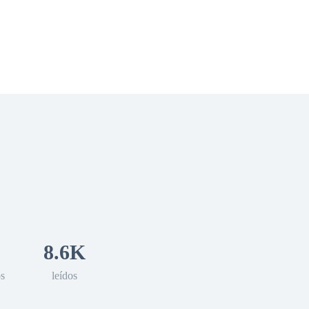
 Romance
Sci-Fi
Guerra
Otros
8.6K
os
leídos