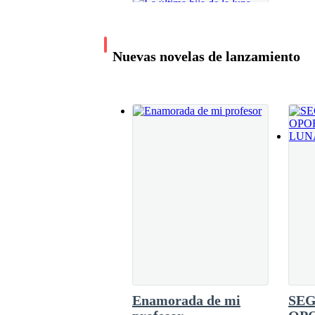
Nuevas novelas de lanzamiento
La última hija de la
luna
Yerimil Perez
125.3K leídos
Enamorada de mi
SE