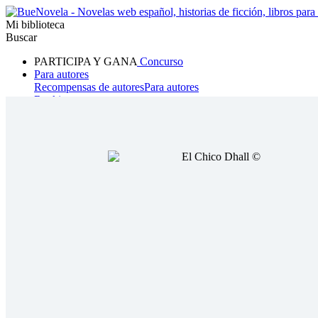
Mi biblioteca
Buscar
PARTICIPA Y GANA
Concurso
Para autores
Recompensas de autores
Para autores
Ranking
Navegar
Novelas
Cuentos Cortos
Todos
Romance
Hombre lobo
Mafia
Sistema
Fantasía
Urbano
LG