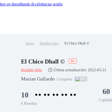
Mundo ficción
Iniciar sesión
Inicio
Hombre lobo
El Chico Dhall ©
BTQ+
YA/TEEN
Paranormal
Misterio/Thriller
Oriental
Juegos
Historia
MM
El Chico Dhall ©
ES
Hombre lobo
Última actualización: 2022-03-21
Marian Gallardo
16
Completo
60
10
Capítul
6 Reseñas