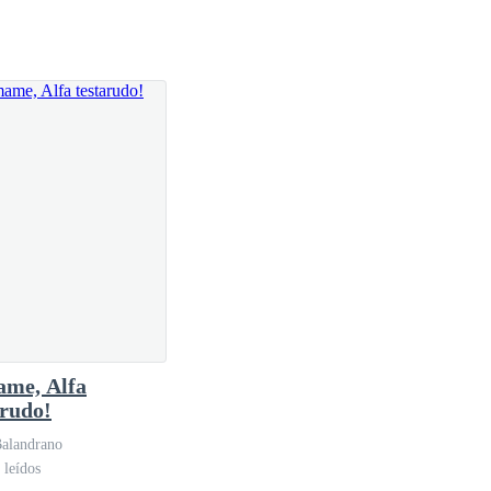
me, Alfa
arudo!
Balandrano
 leídos