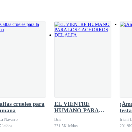
alfas crueles para
EL VIENTRE
¡Áma
humana
HUMANO PARA
test
LOS CACHORROS
ca Navarro
Bris
Iriani 
DEL ALFA
 leídos
231.5K leídos
201.9K