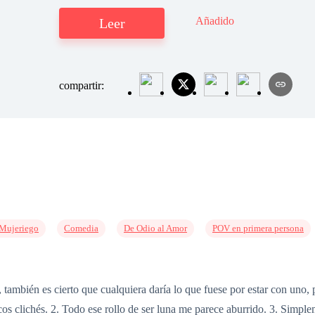
Añadido
Leer
compartir:
Mujeriego
Comedia
De Odio al Amor
POV en primera persona
 también es cierto que cualquiera daría lo que fuese por estar con uno,
icos clichés. 2. Todo ese rollo de ser luna me parece aburrido. 3. Sim