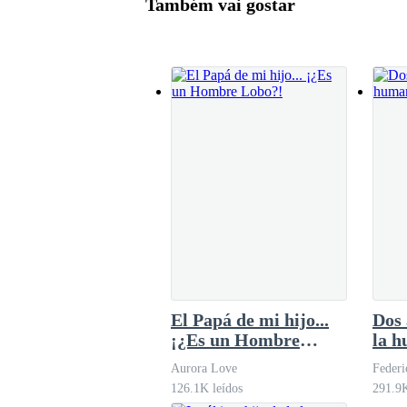
Também vai gostar
El Papá de mi hijo...
Dos 
¡¿Es un Hombre
la 
Lobo?!
Aurora Love
Federi
126.1K leídos
291.9K