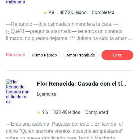
9.8
467.2K leídos
Completed
—Renuncio —dije calmada sin mirarle a la cara. —
¡¿Qué?! —pregunta alarmado— tenemos un contrato
firmado, no puedes dejarme. *** Julieta ha sido la amante
secreta de un poderoso hombre durante años, esperando
pacientemente por su promesa de amor eterno. Pero
Romance
Leer
Ritmo Rápido
Amor Prohibido
cuando sus ilusiones se rompen al descubrir su
Heredero / Heredera
Secretario/a
inminente boda con otra mujer, Julieta huye a Londres,
buscando refugio en su familia. Obligada por las
Contemporánea
Matrimonio por Contrato
circunstancias, acepta un matrimonio arreglado con un
Flor Renacida: Casada con el tío de mi ex.
Amor Secreto
CEO
duque enigmático y honorable. Sin embargo, su pasado
Lgamarra
no la deja en paz, y un inesperado regreso amenaza con
desenterrar secretos y pasiones que podrían cambiar su
vida para siempre.
9.6
330.4K leídos
Completed
—Eres una asesina. Pagarás por esto... En la vida, el
dicho "Quién siembra vientos, cosecha tempestades"
cobra un nuevo significado para Jazmín Machado.