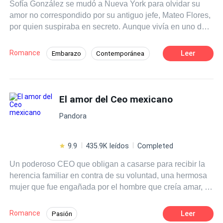
Sofía González se mudó a Nueva York para olvidar su
amor no correspondido por su antiguo jefe, Mateo Flores,
por quien suspiraba en secreto. Aunque vivía en uno de
los lugares más caros del país y tenía un trabajo estable,
algo le faltaba: el amor.Después de ser transferida
Romance
Leer
Embarazo
Contemporánea
inesperadamente y tener que trabajar para un nuevo jefe
Poder Femenino
Secretario/a
con extrañas manías, decidió salir con una amiga a un
bar para distraerse. Allí conoció a un apuesto hombre que
Independiente
CEO
le robó el aliento y aceleró su corazón. Tras una noche de
El amor del Ceo mexicano
Relación en la Oficina
Diferencia de Edad
ensoñadora conversación y algunas copas de más, Sofía
Pandora
creyó haber encontrado al fin el amor nuevamente. Pero
sus ilusiones se vinieron abajo cuando descubrió que el
galán de sus sueños no era otro que su insufrible y nuevo
9.9
435.9K leídos
Completed
jefe.
Un poderoso CEO que obligan a casarse para recibir la
herencia familiar en contra de su voluntad, una hermosa
mujer que fue engañada por el hombre que creía amar, el
destino los une en un accidente dónde ella queda muy
herida, tal vez para ya no separarlos jamás!
Romance
Leer
Pasión