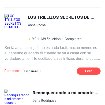
POV en primera persona
Matrimonio por Contrato
Traición
LOS TRILLIZOS SECRETOS DE MI JEFE
Despiadado
CEO
Contemporánea
Identidad oculta
Matrimonio Exprés
Anna Roma
9.9
439.5K leídos
Completed
Ser la amante mi jefe no es nada fácil, mucho menos es
el haberme quedado él cuando se va a casar con su
verdadero amor. He ocultado a sus trillizos durante cuatro
años, en los cuales él me ha mantenido oculta y me ha
echado a un lado. Un pequeño error hace que él se
Romance
Leer
Embarazo
entere de su existencia y ahora ruegue para que nos
Relación en la Oficina
Ritmo Rápido
casemos. No le importa amenazarme para conseguir su
objetivo. ¿Podré aceptar su propuesta después de todo lo
Romance oscuro
Amor Secreto
que ha pasado o tal vez debería escapar con mis
Reconquistando a mi amante secreta millonaria
Trillizos
CEO
Comedia
pequeños?
Dehy Rodríguez