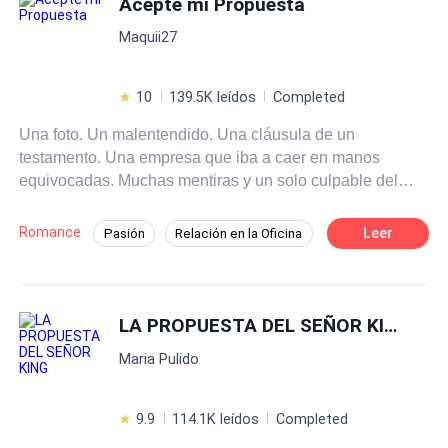
Acepte mi Propuesta
Dominante
Contemporánea
Traición
Maquii27
10
139.5K leídos
Completed
Una foto. Un malentendido. Una cláusula de un
testamento. Una empresa que iba a caer en manos
equivocadas. Muchas mentiras y un solo culpable del
caos. ¿Qué sucedería si un día de la nada tu jefe te dice
que debes seguir con todas sus mentiras? ¿Aceptarías
Romance
Leer
Pasión
Relación en la Oficina
su loca propuesta?
CEO
Malentendido
Acción
Contemporánea
Matrimonio por Contrato
LA PROPUESTA DEL SEÑOR KING
Maria Pulido
9.9
114.1K leídos
Completed