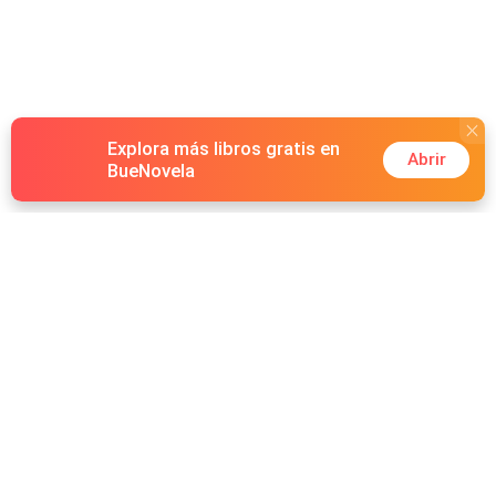
Explora más libros gratis en
Abrir
BueNovela
Hot Genres
Romance
Recursos
Hombre lobo
Palabras clave
Redes Sociales
Mafia
Búsquedas calientes