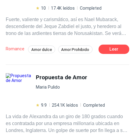
10
17.4K leídos
Completed
Fuerte, valiente y carismático, así es Nael Mubarack,
descendiente del Jeque Zabdiel el justo, y heredero al
trono de las ardientes tierras de Norusakistan. Se verá
dividido entre el amor por la mujer que ha robado su
corazón y el amor al pueblo.
Romance
Leer
Amor dulce
Amor Prohibido
Realeza
Contemporánea
Pasión
Heredero / Heredera
Propuesta de Amor
Maria Pulido
9.9
254.1K leídos
Completed
La vida de Alexandra da un giro de 180 grados cuando
es contratada por una empresa millonaria ubicada en
Londres, Inglaterra. Un golpe de suerte por fin llega a su