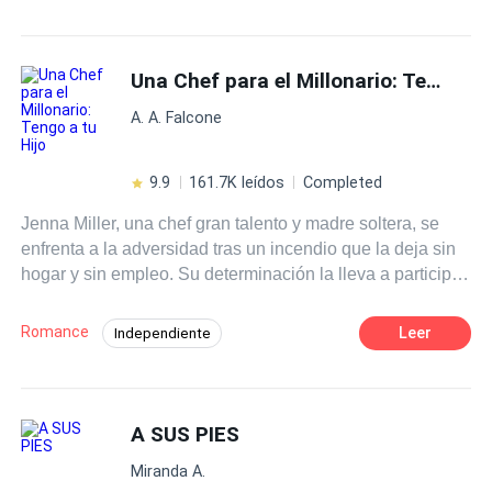
Segunda Oportunidad
Rebelde
sanar y a Aprender a Amar?
Identidad oculta
Doctor
Drama
Una Chef para el Millonario: Tengo a tu Hijo
Contemporánea
Arrepentimiento
Ritmo Rápido
A. A. Falcone
9.9
161.7K leídos
Completed
Jenna Miller, una chef gran talento y madre soltera, se
enfrenta a la adversidad tras un incendio que la deja sin
hogar y sin empleo. Su determinación la lleva a participar
en el prestigioso concurso, donde es coronada como la
ganadora, obligándola a aceptar un contrato para trabajar
Romance
Leer
Independiente
en la mansión de David Whitmore, un reconocido chef y
Segunda Oportunidad
Contemporánea
crítico gastronómico, quien, tras un trágico accidente, vive
paralítico y con pérdida parcial de memoria. David
Secretario/a
CEO
Poder Femenino
Whitmore, casado con Madison, ha cerrado su corazón al
A SUS PIES
Pasión
Embarazo
amor, pero la llegada de Jenna, cuya conexión él no
Miranda A.
recuerda, comienza a despertar emociones que él creía