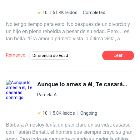
perdidas. Jenna, por su parte, lucha por mantener en
secreto que David es realmente el padre de su hijo,
10
51.4K leídos
Completed
mientras se sumerge en la compleja dinámica de la
No tengo tiempo para esto. No después de un divorcio y
familia Whitmore, donde los secretos acechan en cada
un hijo en plena rebeldía a pesar de su edad. Pero… es
esquina, amenazando con salir a la luz. ¿Será posible
tan bella. “Era amor a primera vista, a última vista, a
que David descubra la verdad sobre su hijo y aun así
cualquier vista”. Vladimir Nabokov. Pensar en el hombre
encuentre espacio en su corazón para perdonar y amar?
de mis sueños. Pensar en que todos tenemos un amor
¿Podrán encontrar la felicidad, a pesar de todo?
Romance
Leer
Diferencia de Edad
que tarde o temprano se cruzara en nuestro camino…
Romance oscuro
CEO
Independiente
jamás habría llegado a esta conclusión. Mucho menos
pensar que esa persona es mi jefe. Alguien que había
Doctor
Ritmo Rápido
nacido 15 años antes que yo. “Nos enamoramos
Aunque lo ames a él, Te casarás conmigo
Contemporánea
Universo Alterno
simultáneamente, de una manera frenética, impúdica,
Relación en la Oficina
Pamela A
agonizante”. Vladimir Nabokov. TODOS LOS
DERECHOS RESERVADOS REGISTRADA
10
5.8K leídos
Ongoing
Bárbara Amestoy tenía un plan claro en su vida: casarse
con Fabián Benatti, el hombre que siempre creyó su gran
amor. Pero todo se derrumba cuando su padre la obliga a