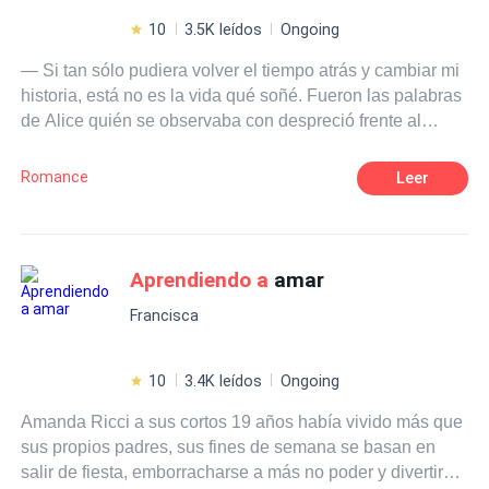
10
3.5K leídos
Ongoing
— Si tan sólo pudiera volver el tiempo atrás y cambiar mi
historia, está no es la vida qué soñé. Fueron las palabras
de Alice quién se observaba con despreció frente al
espejo, acoso escolar, insultos, agresiones físicas y
psicológicas sufrió en sus años de escuela media, inicia
Romance
Leer
un nuevo ciclo escolar y con ello da inició a la vida qué
tanto soño.
Aprendiendo a
amar
Francisca
10
3.4K leídos
Ongoing
Amanda Ricci a sus cortos 19 años había vivido más que
sus propios padres, sus fines de semana se basan en
salir de fiesta, emborracharse a más no poder y divertirse