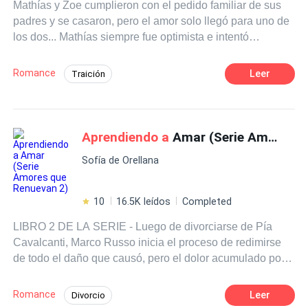
Mathías y Zoe cumplieron con el pedido familiar de sus
padres y se casaron, pero el amor solo llegó para uno de
los dos... Mathías siempre fue optimista e intentó
enamorar a su esposa con todos los detalles posibles
pero eso no trajo más que dolor en su vida. La infidelidad,
Romance
Leer
Traición
el dolor, la pérdida de la fortuna de su familia y
Matrimonio por Contrato
CEO
Pasión
posteriormente el divorcio de la única mujer que amó,
hizo que él tuviera que buscar alternativas para poder
Romance oscuro
Despiadado
sobrevivir. Un estudio, una nueva oportunidad de empleo
Aprendiendo a
Amar (Serie Amores que Renuevan 2)
POV en primera persona
y muchas pacientes desesperadas por su atención serían
Segunda Oportunidad
Sofía de Orellana
las que le darían el sentido a su vida. Acompáñame en
ésta nueva historia llena de varios acontecimientos
Heredero / Heredera
divertidos en la vida de Mathías.
10
16.5K leídos
Completed
LIBRO 2 DE LA SERIE - Luego de divorciarse de Pía
Cavalcanti, Marco Russo inicia el proceso de redimirse
de todo el daño que causó, pero el dolor acumulado por
años más las nuevas heridas, lo llevarán al borde del
abismo. Pero no todo está perdido para él, porque llega a
Romance
Leer
Divorcio
su vida una chica de carácter. ¿Podrá Daniela ayudarlo a