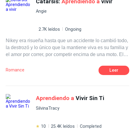
Catarsis:
Aprendiendo a
vivir
Pasión
Dominante
Guerrero/a
corazones heridos?
Independiente
Angie
2.7K leídos
Ongoing
Nikey era risueña hasta que un accidente lo cambió todo,
la destrozó y lo único que la mantiene viva es su familia y
el amor por correr, por competir encima de una moto. Ella
y su reducida familia deciden cambiar un tiempo de aires,
y dejar las ligas europeas por un tiempo para introducirse
Romance
Leer
en las americanas, lo que en un principio es solo para
relajarse y alejarse del constante dolor. En Estados
Unidos conocerá a tres hombres, dos destinados a
odiarlos y otro que no tiene definición. Nikey quiere
Aprendiendo a
Vivir Sin Ti
alejarse de su pasado, vivir su presente y no pensar en el
SilvinaTracy
futuro pero nada es como quiere. Su pasado se convertirá
es su presente y la única forma de no ahogarse será
pensar en un futuro. Wagner, Adonis Wagner, recuerda el
10
25.4K leídos
Completed
nombre, no sé si para amarlo u odiarlo pero recuérdalo.