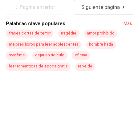
mantenerla a ella y a su hija adoptiva «de por vida». ¿La
Contemporánea
Pagina anterior
Siguiente página
condición? Que se case con él. Sin embargo, ¿a qué
costo? ¿Esta decisión los beneficiará a ambos o, por el
Palabras clave populares
Más
contrario, los destruirá?
frases cortas de terror
tragédie
amor prohibido
mejores libros para leer adolescentes
hombre hada
système
dejar en ridículo
oficina
leer romanticas de epoca gratis
rebelde