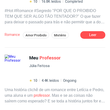
10
16.8K leídos
Completed
#Hot #Romance #Segredo "POR QUE O PROIBIDO
TEM QUE SER ALGO TÃO TENTADOR?" O que fazer
para deixar o passado para trás e não permitir que a dor
da desilusão nos impeça de desfrutar o presente? Amber,
uma loira de olhos azuis, de dezenove anos de idade e
Romance
Leer
Amor Proibido
Mistério
uma beleza capaz de virar a cabeça de qualquer homem,
Romance Sombrio
Traição
Intenso
tenta descobrir as respostas para essas perguntas que
torturam sua alma, enquanto se deslumbra com o novo
Professor/Professora
Campus
universo que é a vida universitária. "Meu
professor
Meu
Professor
secreto" apresenta uma trama intrigante. Com um
Júlia Feitosa
passado misterioso e um ex-namorado tóxico, Amber
passa a experimentar o melhor e o pior da vida adulta.
Perseguida pelo passado que tanto deseja deixar para
10
4.4K leídos
Ongoing
trás, a vida da jovem está em risco. Mas, por outro lado,
Uma história clichê de um romance entre Letícia e Pedro,
um romance proibido com o intrigante Nicholas Cooper,
uma aluna e um
professor
. Mas e se as coisas não
professor
de Mitologia que mais parece a encarnação de
saírem como esperado? E se toda a história juntos for em
Eros, o deus do erotismo de quem tanto fala em suas
vão por uma perda de memória? Ou pior, e se com essa
aulas, faz seu mundo girar, deixando sua vida muito mais