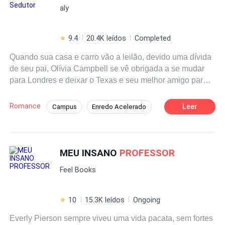
aly
9.4
20.4K leídos
Completed
Quando sua casa e carro vão a leilão, devido uma dívida
de seu pai, Olívia Campbell se vê obrigada a se mudar
para Londres e deixar o Texas e seu melhor amigo para
trás.No auge dos seus dezoito anos, a garota conhece
Connor Wood. Um
professor
de Artes, tatuado, sarado e
Romance
Leer
Campus
Enredo Acelerado
misterioso, que deveria estar em qualquer lugar, menos
Adolescente
Rebelde
Primeiro Amor
em uma sala de aula. Aluna e
Professor
. Será que Olívia
irá descobrir o que há por trás de todo aquele ar
Contemporâneo
Professor/Professora
misterioso que seu
professor
tem?
MEU INSANO
PROFESSOR
Aventura
Perdão
Feel Books
10
15.3K leídos
Ongoing
Everly Pierson sempre viveu uma vida pacata, sem fortes