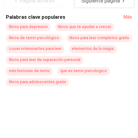
Pagina anterior
Siguiente página
incomodado. Ele não irá descansar, até conseguir tê-la
Enredo Acelerado
aos seus pés. Será se Celine terá equilíbrio emocional o
Palabras clave populares
Más
suficiente pra aguentar todas as investidas do
professor
?
libros para depresion
libros que te ayudan a crecer
libros de terror psicológico
libros para leer completos gratis
cosas interesantes para leer
elementos de la magia
libros para leer de superación personal
mini historias de terror
que es terror psicologico
libros para adolescentes gratis