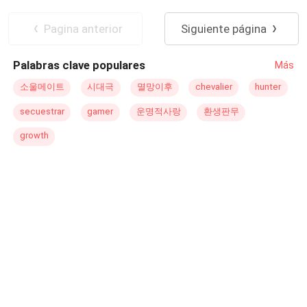
también las respuestas a lo que ocurrió con su familia
padre. Ella va a ser mi Reina. Mi nombre es Ignatiev
hace años. Siendo Nick un amor del pasado, Carol
Morozov, hijo de Yuri Morozov, sobrino ilegítimo del clan
Pagina anterior
Siguiente página
tendrá que elegir entre el poder y el amor.
Ivanov, Reyes y Reinas de la Mafia Rusa. Y esta es mi
historia.
Palabras clave populares
Más
소울메이트
시대극
멸망이후
chevalier
hunter
secuestrar
gamer
운명적사랑
환생판무
growth