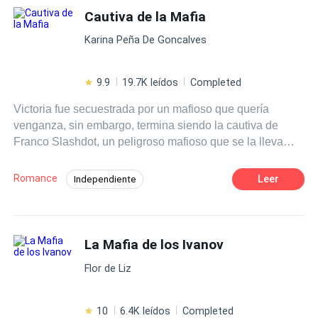
Cautiva de la Mafia
Primer Amor
Karina Peña De Goncalves
9.9
19.7K leídos
Completed
Victoria fue secuestrada por un mafioso que quería
venganza, sin embargo, termina siendo la cautiva de
Franco Slashdot, un peligroso mafioso que se la lleva
como seguro y estaba dispuesto a venderla al mejor
postor, pero ella descubrió su verdadero nombre, debía
Romance
Leer
Independiente
matarla o ponerla de su parte y terminó enamorándose de
POV en primera persona
CEO
ella. Michael ama a Victoria y no se detendrá ante nada
para recuperar a Victoria y aunque antes fue un simple
Romance oscuro
Poder Femenino
muchacho obligado a entrar en la organización de
La Mafia de los Ivanov
Rebelde
Halcón, ahora no le temblará el pulso para hacer lo
Flor de Liz
necesario y vengarse de Slashdot. Pero la venganza es
más que la motivación de Michael. Para Franco Slashdot
la venganza ha marcado su existencia. Esconde más de
10
6.4K leídos
Completed