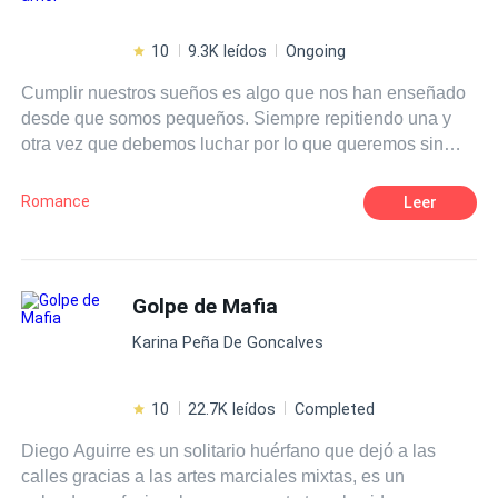
10
9.3K leídos
Ongoing
Cumplir nuestros sueños es algo que nos han enseñado
desde que somos pequeños. Siempre repitiendo una y
otra vez que debemos luchar por lo que queremos sin
importar lo que cueste. Eso era justo lo que Isla Harper
tenía en mente cuando se subió a un avión para ir al otro
Romance
Leer
extremo del país, para perseguir eso que tanto anhelaba.
Lo que no se imaginó jamás era que, junto con los logros
de su naciente carrera como escritora vendrían muchas
cosas más, nuevas amistades, nuevos gustos, pero sobre
Golpe de Mafia
todo, algo sobre lo que solamente había escrito y leído: el
Karina Peña De Goncalves
amor. ¿Es posible que los sueños se cumplan? Pero,
sobre todo, ¿puede ir el amor de la mano de nuestros
deseos?
10
22.7K leídos
Completed
Diego Aguirre es un solitario huérfano que dejó a las
calles gracias a las artes marciales mixtas, es un