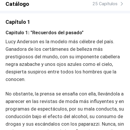
Catálogo
después, Lucy se encuentra en Nueva York para un
25 Capítulos
evento de moda y, sorprendentemente, se topa con
Jerónimo, ahora convertido en un magnate del mundo del
Capítulo 1
espectáculo. La pasión y el resentimiento resurgen entre
ellos, entrelazados en un torbellino de emociones. Él
Capitulo 1: "Recuerdos del pasado"
tiene en mente una venganza para demostrarle a ella que
Lucy Anderson es la modelo más célebre del país.
con él no se juega. Ella tiene un secreto que pocos
Ganadora de los certámenes de belleza más
saben. Él será su jefe para las campañas publicitarias de
prestigiosos del mundo, con su imponente cabellera
su empresa. Ella volverá a caer rendida a sus pies.
¿Podrá Jerónimo dejar atrás sus planes de venganza y
negra azabache y unos ojos azules como el cielo,
ayudar a Lucy a tomar la decisión de su vida? Entre el
despierta suspiros entre todos los hombres que la
amor y la venganza es una historia intensamente
conocen.
apasionante que explora el poder del perdón, la
resiliencia del amor y la transformación personal en
No obstante, la prensa se ensaña con ella, llevándola a
medio de la adversidad. En un mundo de brillo y
aparecer en las revistas de moda más influyentes y en
sombras, la búsqueda del amor verdadero revela la
programas de espectáculos, por su mala conducta, su
fuerza interior que puede cambiar vidas y derribar
conducción bajo el efecto del alcohol, su consumo de
barreras.
drogas y sus escándalos con los paparazzi. Nunca, sin