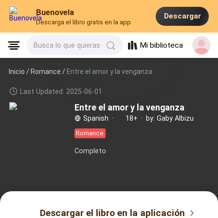
Buenovela
Descargar
Descarga el libro gratis en la app
Mi biblioteca
Busca lo que quieras
Inicio /
Romance
/
Entre el amor y la venganza
Last Updated: 2025-06-01
Entre el amor y la venganza
Spanish
·
18+
·
by: Gaby Albizu
Romance
Completo
Descargar el libro en la aplicación