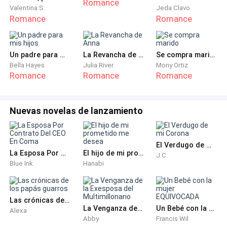
Romance
entonces, no volvió a saber nada de él, ni qué fue de
Valentina S.
Jeda Clavo
Romance
Romance
su vida.
Las visitas a la abuela materna de Jerónimo, Sarah,
Un padre para mis hijos
La Revancha de Anna
Se compra marido
revelaron que ella le contaba que su nieto había
Bella Hayes
Julia River
Mony Ortiz
sufrido mucho por ella, que no quería volver a verla y
Romance
Romance
Romance
que se había casado con una buena mujer, una mentira
que le hizo creer para que dejara de intervenir en su
Nuevas novelas de lanzamiento
relación. Sarah, quien amaba a Lucy como a la nieta
que nunca tuvo, conocía su enfermedad y apoyó su
decisión de alejar a Jerónimo, aunque no estaba de
El Verdugo de mi Corona
acuerdo. La muerte de Sarah fue un golpe devastador
La Esposa Por Contrato Del CEO En Coma
El hijo de mi prometido me desea
J.C.
para Lucy; una parte de su alma se fue con ella.
Blue Ink
Hanabi
❤️❤️❤️
Las crónicas de los papás guarros
La Venganza de la Exesposa del Multimillonario
Un Bebé con la mujer EQUIVOCADA
Alexa
Abby
Francis Wil