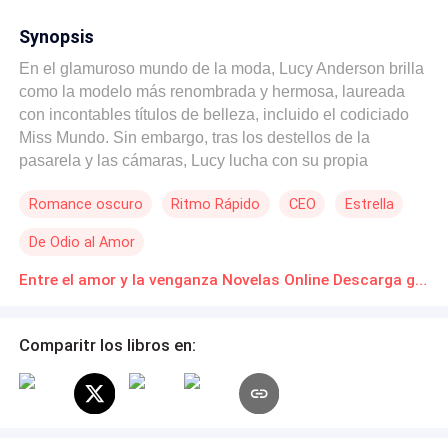
Synopsis
En el glamuroso mundo de la moda, Lucy Anderson brilla
como la modelo más renombrada y hermosa, laureada
con incontables títulos de belleza, incluido el codiciado
Miss Mundo. Sin embargo, tras los destellos de la
pasarela y las cámaras, Lucy lucha con su propia
sombra. Cautiva de la fama, se ve atormentada por la
Romance oscuro
Ritmo Rápido
CEO
Estrella
invasión implacable de los medios que inventan
escándalos y romances para ensombrecer su verdadera
De Odio al Amor
esencia. Inconcebible para muchos, detrás de su
apariencia de frivolidad y vacío se esconde "Mama
Entre el amor y la venganza Novelas Online Descarga gratuita de PDF
Luisa", una mujer generosa y compasiva que organiza
eventos benéficos para niños enfermos. Su vida se
Comparitr los libros en:
entrelaza con la de Jerónimo Díaz, un amor adolescente
de humildes orígenes. Un destino trágico los separa
cuando la madre de Lucy maquina para separarlos.
Jerónimo jura venganza, impulsado por un deseo de
triunfar y hacer justicia al amor que perdieron. Cinco años