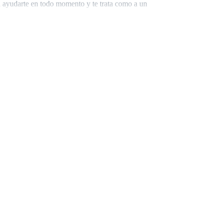
a ayudarte en todo momento y te trata como a un
do sosteniendo su mano.
de recursos solo empeoró su situación.
ara, tenía las rodillas oscuras que dejaban sus feas
s en los muslos, tenía una gran nariz y pelo sobre la