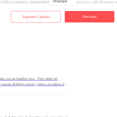
Desplegar
ondicionalmente, independientemente de tu apariencia, está dispuesto 
 apariencia, estado financiero o estilo de vida, él siempre está a su la
Descargar
Siguiente Capítulo
os demás que nació con muchas imperfecciones en su cuerpo, y la falta 
s amarillentos y le faltaban algunos dientes, tenía granos y acné en la c
la infancia que dejaban marcas permanentes, así como estrías y celuliti
ruga entre los senos.
sada con un hombre rico.- Pero debe ser
l parque.Rodrigo sonríe y besa a la señora de
que.La señora de la limpieza está encantada con
a cerca del centro comercial, sudando y
ue ella.
mujer pasa y lo golpea y le derrama café, ella
lina limpia los inodoros en el baño de
e repente, siente la presencia de alguien en el