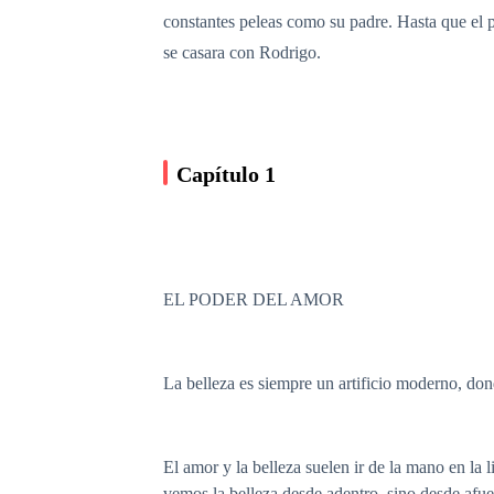
constantes peleas como su padre. Hasta que el p
se casara con Rodrigo.
Capítulo 1
EL PODER DEL AMOR
La belleza es siempre un artificio moderno, dond
El amor y la belleza suelen ir de la mano en la 
vemos la belleza desde adentro, sino desde afue