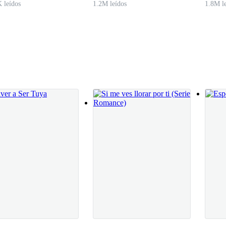
 leídos
1.2M leídos
1.8M l
 la mía deben estar siempre juntas. Luego apretó mi mano como si quisi
 en ti, no puedo evitar sonreír, sabiendo que me completas.
nto.
 tenerlo.