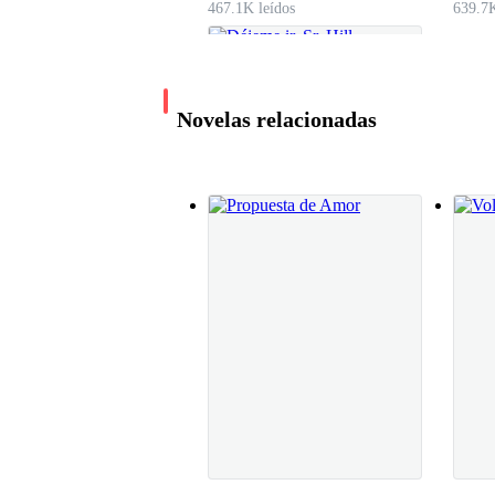
467.1K leídos
639.7K
- No alguien como tú, sino tú, porque tu alma y
viento: no se ve, pero se siente. Cuando pienso
Novelas relacionadas
Suspira y mira la soledad en su pobre apartame
- El amor es demasiado digno para ser mío, para
Déjeme ir, Sr. Hill
- ¿Quien soy yo?
Superficie del Sur
5.8M leídos
Arroja el libro sobre la cama.