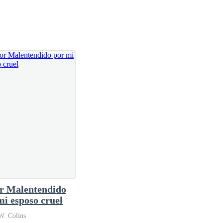
e duro trabajo en los baños del centro comercial
 Malentendido
mi esposo cruel
W. Colins