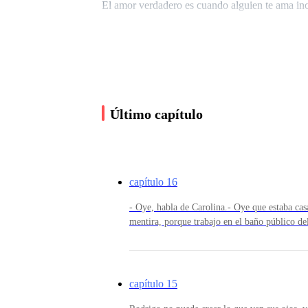
El amor verdadero es cuando alguien te ama inc
miembro de tu familia. Independientemente de su
Carolina es una buena joven y amiga de todos l
Último capítulo
Tenía manchas en todo el cuerpo, tenía los diente
piernas delgadas marcadas por heridas hechas en 
cara y cejas grandes y masculinas, tenía una ver
capítulo 16
- Oye, habla de Carolina.- Oye que estaba ca
En la escuela apodaron al ornitorrinco.
mentira, porque trabajo en el baño público de
la limpieza en la mejilla y corre hacia el par
el beso.Rápidamente llega al parque que estab
Incluso dijo que el ornitorrinco era más bonito q
respirando, mira hacia atrás y ve el baño.Una 
se disculpa pero él no llama y va al baño.Caro
capítulo 15
mujeres, las lágrimas aún brotan de sus ojos.D