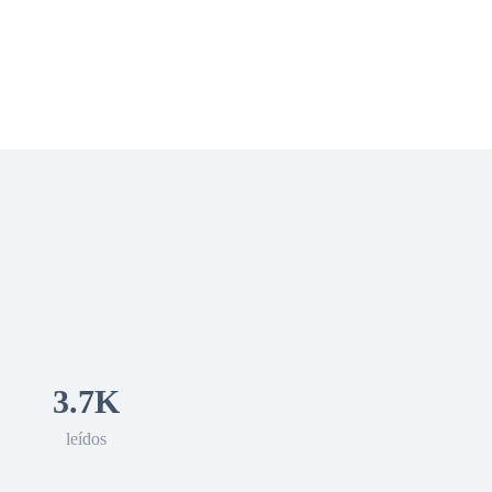
 Romance
Sci-Fi
Guerra
Otros
3.7K
leídos