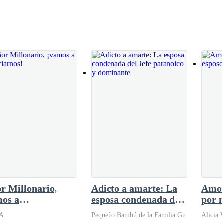
 la habitación, ya estaba muy borracho. - No
jor. Se acerca e intenta besar a Carolina a la
 feliz yendo y viniendo.
ido una relación, era virgen en absoluto.
 con facturas atrasadas, deteniéndose para casarse después de un día d
r Millonario,
Adicto a amarte: La
Amor
mos a
esposa condenada del
por 
rciarnos!
Jefe paranoico y
A
Pequeño Bambú de la Familia Gu
Alicia 
dominante