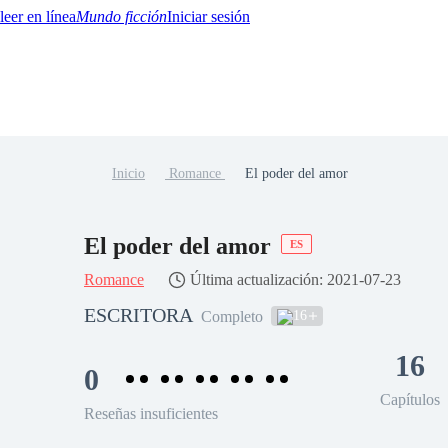
Mundo ficción
Iniciar sesión
Inicio
Romance
El poder del amor
BTQ+
YA/TEEN
Paranormal
Misterio/Thriller
Oriental
Juegos
Historia
MM
El poder del amor
ES
Romance
Última actualización: 2021-07-23
ESCRITORA
16
Completo
16
0
Capítulos
Reseñas insuficientes