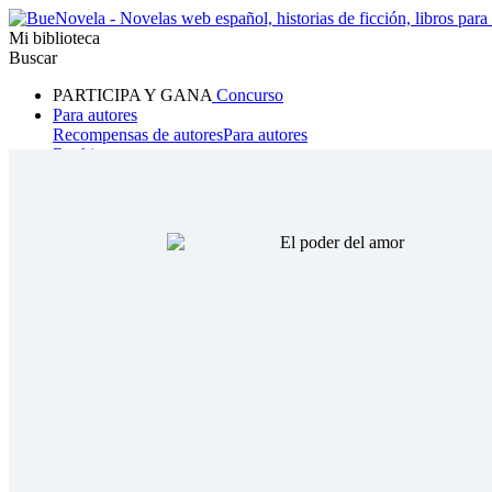
Mi biblioteca
Buscar
PARTICIPA Y GANA
Concurso
Para autores
Recompensas de autores
Para autores
Ranking
Navegar
Novelas
Cuentos Cortos
Todos
Romance
Hombre lobo
Mafia
Sistema
Fantasía
Urbano
LG